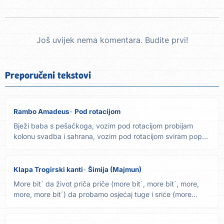
Još uvijek nema komentara. Budite prvi!
Preporučeni tekstovi
Rambo Amadeus
Pod rotacijom
Bježi baba s pešačkoga, vozim pod rotacijom probijam
kolonu svadba i sahrana, vozim pod rotacijom sviram popu,
trubim...
Klapa Trogirski kanti
Šimija (Majmun)
More bit´ da život priča priče (more bit´, more bit´, more,
more, more bit´) da probamo osjećaj tuge i sriće (more...