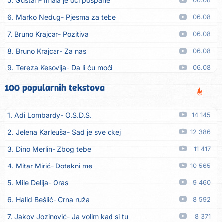
5. Gustafi
Imala je oči pospane
06.08
6. Marko Nedug
Pjesma za tebe
06.08
7. Bruno Krajcar
Pozitiva
06.08
8. Bruno Krajcar
Za nas
06.08
9. Tereza Kesovija
Da li ću moći
06.08
10. Lidija Bačić
Neka se vino toči (Nazdravlje)
06.08
100 popularnih tekstova
11. Karin Kuljanić
Nisi zavridel
06.08
1. Adi Lombardy
O.S.D.S.
14 145
12. Tamara Brusić
Nigdi ni lipo ko doma
06.08
2. Jelena Karleuša
Sad je sve okej
12 386
13. Tamara Brusić
Biž´mo ća
06.08
3. Dino Merlin
Zbog tebe
11 417
14. Rusko Richie
Bila si, bila
06.08
4. Mitar Mirić
Dotakni me
10 565
15. Rusko Richie
Ti i ja
06.08
5. Mile Delija
Oras
9 460
16. Azra Husarkić
Ako treba
06.08
6. Halid Bešlić
Crna ruža
8 592
17. Azra Husarkić
Ljubavnice
06.08
7. Jakov Jozinović
Ja volim kad si tu
8 371
18. Azra Husarkić
Zakon jačeg
06.08