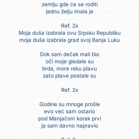
zemlju gde će se roditi
jednu želju imala je
Ref. 2x
Moja duša izabrala ovu Srpsku Republiku
moja duša izabrala grad svoj Banja Luku
Dok sam dečak mali bio
oči moje gledale su
brda, more reku plavu
zato plave postale su
Ref. 2x
Godine su mnoge prošle
evo već sam ostario
pod Manjačom korak prvi
ja sam davno napravio