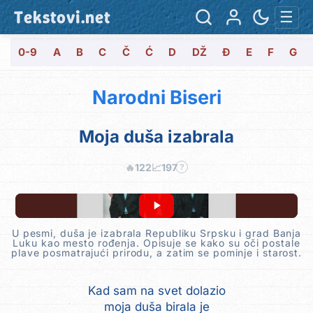
Tekstovi.net
☰
0-9
A
B
C
Č
Ć
D
DŽ
Đ
E
F
G
Narodni Biseri
Moja duša izabrala
🔥
122
📈
197
?
U pesmi, duša je izabrala Republiku Srpsku i grad Banja
Luku kao mesto rođenja. Opisuje se kako su oči postale
plave posmatrajući prirodu, a zatim se pominje i starost.
Kad sam na svet dolazio
moja duša birala je