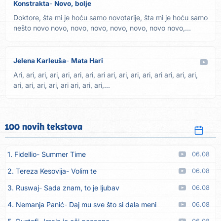
Konstrakta
Novo, bolje
Doktore, šta mi je hoću samo novotarije, šta mi je hoću samo
nešto novo novo, novo, novo, novo, novo, novo novo,
novo,...
Jelena Karleuša
Mata Hari
Ari, ari, ari, ari, ari, ari, ari, ari ari, ari, ari, ari, ari ari, ari, ari,
ari, ari, ari, ari, ari ari, ari, ari,...
100 novih tekstova
1. Fidellio
Summer Time
06.08
2. Tereza Kesovija
Volim te
06.08
3. Ruswaj
Sada znam, to je ljubav
06.08
4. Nemanja Panić
Daj mu sve što si dala meni
06.08