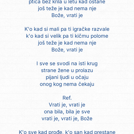
ptica bez krila u letu kad ostane
još teže je kad nema nje
Bože, vrati je
K'o kad si mali pa ti igračke razvale
k'o kad si velik pa ti kičmu polome
još teže je kad nema nje
Bože, vrati je
I sve se svodi na isti krug
strane žene u prolazu
pijani ljudi u očaju
onog kog nema čekaju
Ref.
Vrati je, vrati je
ona bila, bila je sve
vrati je, vrati je, Bože
K'o sve kad prođe, k'o san kad prestane