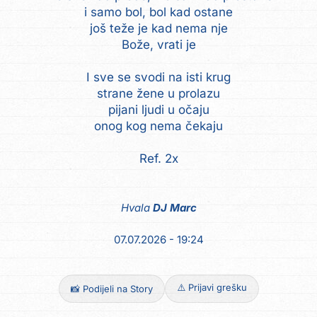
i samo bol, bol kad ostane
još teže je kad nema nje
Bože, vrati je
I sve se svodi na isti krug
strane žene u prolazu
pijani ljudi u očaju
onog kog nema čekaju
Ref. 2x
Hvala
DJ Marc
07.07.2026 - 19:24
⚠️ Prijavi grešku
📸 Podijeli na Story