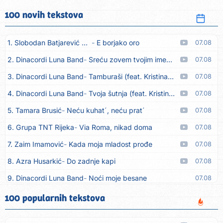
100 novih tekstova
1. Slobodan Batjarević Čobe
E borjako oro
07.08
2. Dinacordi Luna Band
Sreću zovem tvojim imenom (feat. Kristina Smetko)
07.08
3. Dinacordi Luna Band
Tamburaši (feat. Kristina Smetko)
07.08
4. Dinacordi Luna Band
Tvoja šutnja (feat. Kristina Smetko)
07.08
5. Tamara Brusić
Neću kuhat´, neću prat´
07.08
6. Grupa TNT Rijeka
Via Roma, nikad doma
07.08
7. Zaim Imamović
Kada moja mladost prođe
07.08
8. Azra Husarkić
Do zadnje kapi
07.08
9. Dinacordi Luna Band
Noći moje besane
07.08
10. Pet za 5
Pozdravi mi Stubicu
07.08
100 popularnih tekstova
11. Dinacordi Luna Band
Anđeo moj
07.08