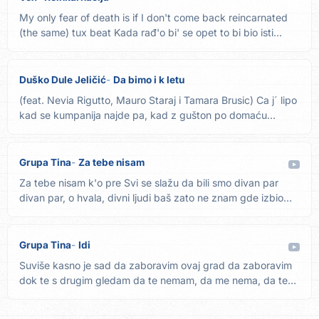
My only fear of death is if I don't come back reincarnated
(the same) tux beat Kada rađ'o bi' se opet to bi bio isti...
Duško Dule Jeličić
Da bimo i k letu
(feat. Nevia Rigutto, Mauro Staraj i Tamara Brusic) Ca j´ lipo
kad se kumpanija najde pa, kad z gušton po domaću...
Grupa Tina
Za tebe nisam
Za tebe nisam k'o pre Svi se slažu da bili smo divan par
divan par, o hvala, divni ljudi baš zato ne znam gde izbio
je...
Grupa Tina
Idi
Suviše kasno je sad da zaboravim ovaj grad da zaboravim
dok te s drugim gledam da te nemam, da me nema, da te
nema Da...