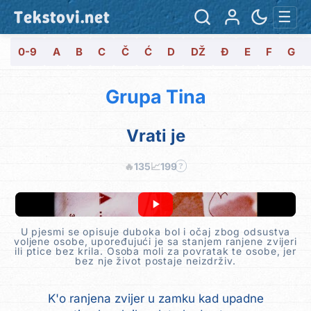
Tekstovi.net
☰
0-9
A
B
C
Č
Ć
D
DŽ
Đ
E
F
G
Grupa Tina
Vrati je
🔥
135
📈
199
?
U pjesmi se opisuje duboka bol i očaj zbog odsustva
voljene osobe, upoređujući je sa stanjem ranjene zvijeri
ili ptice bez krila. Osoba moli za povratak te osobe, jer
bez nje život postaje neizdrživ.
K'o ranjena zvijer u zamku kad upadne