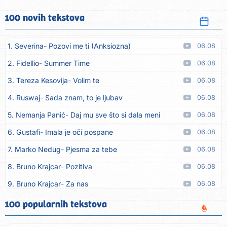
100 novih tekstova
1. Severina
Pozovi me ti (Anksiozna)
06.08
2. Fidellio
Summer Time
06.08
3. Tereza Kesovija
Volim te
06.08
4. Ruswaj
Sada znam, to je ljubav
06.08
5. Nemanja Panić
Daj mu sve što si dala meni
06.08
6. Gustafi
Imala je oči pospane
06.08
7. Marko Nedug
Pjesma za tebe
06.08
8. Bruno Krajcar
Pozitiva
06.08
9. Bruno Krajcar
Za nas
06.08
10. Tereza Kesovija
Da li ću moći
06.08
100 popularnih tekstova
11. Lidija Bačić
Neka se vino toči (Nazdravlje)
06.08