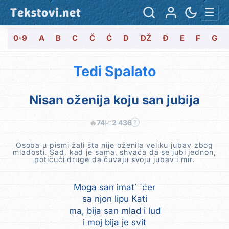
Tekstovi.net
☰
0-9
A
B
C
Č
Ć
D
DŽ
Đ
E
F
G
Tedi Spalato
Nisan oženija koju san jubija
🔥
74
📈
2 436
?
Osoba u pismi žali šta nije oženila veliku jubav zbog
mladosti. Sad, kad je sama, shvaća da se jubi jednon,
potičući druge da čuvaju svoju jubav i mir.
Moga san imat´ ´ćer
sa njon lipu Kati
ma, bija san mlad i lud
i moj bija je svit