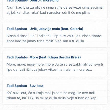
Tedi Spalato
Dobro ti more bilo
Nisi nikad bija za pličine nima stine da se veže cima svojima
si, još ka´ dite, reka´ kad naresten odnit će me plima...
Tedi Spalato
Uvik jubavi je malo (feat. Galeria)
Nisan ti dosa´, ka´ i prije tek usput te volit´ ja ti nisan dobre
srice kad za jubav triba molit´ Već san u tu dušu...
Tedi Spalato
More (feat. Klapa Berulia Brela)
More, more, moje more, more Ju te su se zaklinjali judi sve ti
lipe darivali riči ova jubav vikovima traje ne more se...
Tedi Spalato
Suvi leut
Ka´ suvi leut, ča s kraja moli ja sam ne mogu iz ove boli
triban te, ka´ i lik Da mi se duša okusi voje triban do kapi...