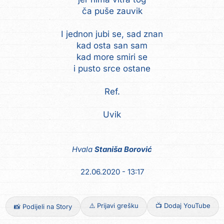
ča puše zauvik
I jednon jubi se, sad znan
kad osta san sam
kad more smiri se
i pusto srce ostane
Ref.
Hvala
Staniša Borović
22.06.2020 - 13:17
⚠️ Prijavi grešku
📺 Dodaj YouTube
📸 Podijeli na Story