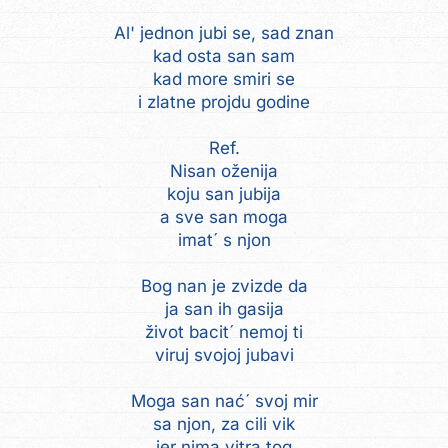
Al' jednon jubi se, sad znan
kad osta san sam
kad more smiri se
i zlatne projdu godine
Ref.
Nisan oženija
koju san jubija
a sve san moga
imat´ s njon
Bog nan je zvizde da
ja san ih gasija
život bacit´ nemoj ti
viruj svojoj jubavi
Moga san nać´ svoj mir
sa njon, za cili vik
jer nima vitra tog