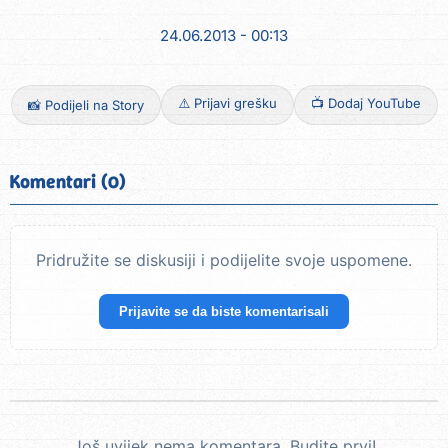
24.06.2013 - 00:13
⚠️ Prijavi grešku
📺 Dodaj YouTube
📸 Podijeli na Story
Komentari (0)
Pridružite se diskusiji i podijelite svoje uspomene.
Prijavite se da biste komentarisali
Još uvijek nema komentara. Budite prvi!