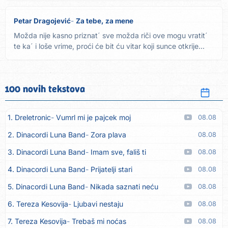
Petar Dragojević
Za tebe, za mene
Možda nije kasno priznat´ sve možda riči ove mogu vratit´
te ka´ i loše vrime, proći će bit ću vitar koji sunce otkrije...
100 novih tekstova
1. Dreletronic
Vumrl mi je pajcek moj
08.08
2. Dinacordi Luna Band
Zora plava
08.08
3. Dinacordi Luna Band
Imam sve, fališ ti
08.08
4. Dinacordi Luna Band
Prijatelji stari
08.08
5. Dinacordi Luna Band
Nikada saznati neću
08.08
6. Tereza Kesovija
Ljubavi nestaju
08.08
7. Tereza Kesovija
Trebaš mi noćas
08.08