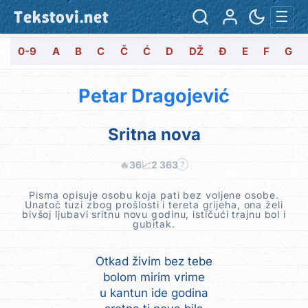
Tekstovi.net
☰
0-9
A
B
C
Č
Ć
D
DŽ
Đ
E
F
G
Petar Dragojević
Sritna nova
🔥
36
📈
2 363
?
Pisma opisuje osobu koja pati bez voljene osobe.
Unatoč tuzi zbog prošlosti i tereta grijeha, ona želi
bivšoj ljubavi sritnu novu godinu, ističući trajnu bol i
gubitak.
Otkad živim bez tebe
bolom mirim vrime
u kantun ide godina