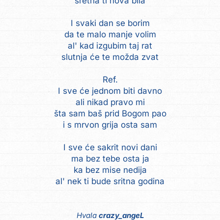
sretna ti nova bila
I svaki dan se borim
da te malo manje volim
al' kad izgubim taj rat
slutnja će te možda zvat
Ref.
I sve će jednom biti davno
ali nikad pravo mi
šta sam baš prid Bogom pao
i s mrvon grija osta sam
I sve će sakrit novi dani
ma bez tebe osta ja
ka bez mise nedija
al' nek ti bude sritna godina
Hvala
crazy_angeL