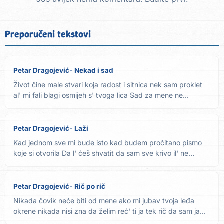
Preporučeni tekstovi
Petar Dragojević
Nekad i sad
Život čine male stvari koja radost i sitnica nek sam proklet
al' mi fali blagi osmijeh s' tvoga lica Sad za mene ne...
Petar Dragojević
Laži
Kad jednom sve mi bude isto kad budem pročitano pismo
koje si otvorila Da l' ćeš shvatit da sam sve krivo il' ne
radija...
Petar Dragojević
Rič po rič
Nikada čovik neće biti od mene ako mi jubav tvoja leđa
okrene nikada nisi zna da želim reć' ti ja tek rič da sam ja...