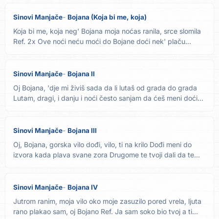
Sinovi Manjače
Bojana (Koja bi me, koja)
Koja bi me, koja neg' Bojana moja noćas ranila, srce slomila
Ref. 2x Ove noći neću moći do Bojane doći nek' plaču...
Sinovi Manjače
Bojana II
Oj Bojana, 'dje mi živiš sada da li lutaš od grada do grada
Lutam, dragi, i danju i noći često sanjam da ćeš meni doći...
Sinovi Manjače
Bojana III
Oj, Bojana, gorska vilo dođi, vilo, ti na krilo Dođi meni do
izvora kada plava svane zora Drugome te tvoji dali da te...
Sinovi Manjače
Bojana IV
Jutrom ranim, moja vilo oko moje zasuzilo pored vrela, ljuta
rano plakao sam, oj Bojano Ref. Ja sam soko bio tvoj a ti...