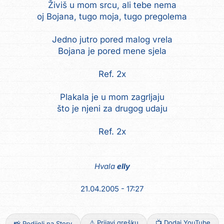
Živiš u mom srcu, ali tebe nema
oj Bojana, tugo moja, tugo pregolema
Jedno jutro pored malog vrela
Bojana je pored mene sjela
Ref. 2x
Plakala je u mom zagrljaju
što je njeni za drugog udaju
Ref. 2x
Hvala
elly
21.04.2005 - 17:27
⚠️ Prijavi grešku
📺 Dodaj YouTube
📸 Podijeli na Story