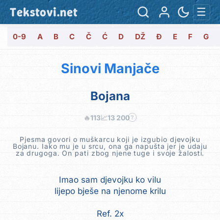
Tekstovi.net
☰
0-9
A
B
C
Č
Ć
D
DŽ
Đ
E
F
G
Sinovi Manjače
Bojana
🔥
113
📈
13 200
?
Pjesma govori o muškarcu koji je izgubio djevojku
Bojanu. Iako mu je u srcu, ona ga napušta jer je udaju
za drugoga. On pati zbog njene tuge i svoje žalosti.
Imao sam djevojku ko vilu
lijepo bješe na njenome krilu
Ref. 2x