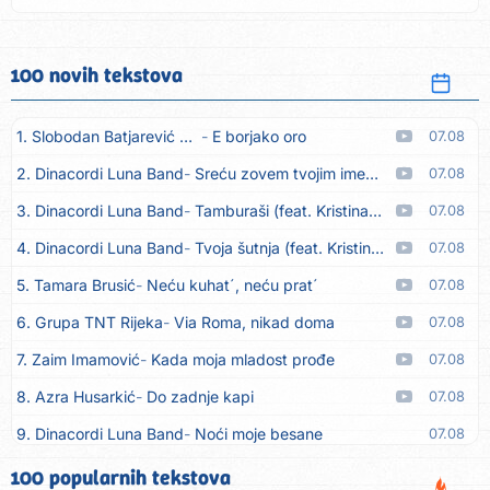
100 novih tekstova
1. Slobodan Batjarević Čobe
E borjako oro
07.08
2. Dinacordi Luna Band
Sreću zovem tvojim imenom (feat. Kristina Smetko)
07.08
3. Dinacordi Luna Band
Tamburaši (feat. Kristina Smetko)
07.08
4. Dinacordi Luna Band
Tvoja šutnja (feat. Kristina Smetko)
07.08
5. Tamara Brusić
Neću kuhat´, neću prat´
07.08
6. Grupa TNT Rijeka
Via Roma, nikad doma
07.08
7. Zaim Imamović
Kada moja mladost prođe
07.08
8. Azra Husarkić
Do zadnje kapi
07.08
9. Dinacordi Luna Band
Noći moje besane
07.08
10. Pet za 5
Pozdravi mi Stubicu
07.08
100 popularnih tekstova