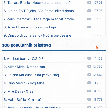
5. Tamara Brusić
Neću kuhat´, neću prat´
07.08
6. Grupa TNT Rijeka
Via Roma, nikad doma
07.08
7. Zaim Imamović
Kada moja mladost prođe
07.08
8. Azra Husarkić
Do zadnje kapi
07.08
9. Dinacordi Luna Band
Noći moje besane
07.08
10. Pet za 5
Pozdravi mi Stubicu
07.08
100 popularnih tekstova
11. Dinacordi Luna Band
Anđeo moj
07.08
1. Adi Lombardy
O.S.D.S.
14 159
12. Vesna Kartuš
Vrati se
07.08
2. Mitar Mirić
Dotakni me
13 789
13. Severina
Pozovi me ti (Anksiozna)
06.08
3. Jelena Karleuša
Sad je sve okej
12 567
14. Fidellio
Summer Time
06.08
4. Dino Merlin
Zbog tebe
11 739
15. Tereza Kesovija
Volim te
06.08
5. Mile Delija
Oras
9 700
16. Ruswaj
Sada znam, to je ljubav
06.08
6. Halid Bešlić
Crna ruža
8 773
17. Nemanja Panić
Daj mu sve što si dala meni
06.08
7. Jakov Jozinović
Ja volim kad si tu
8 270