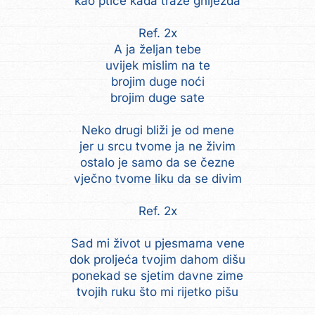
kao ptice kada traže gnijezda
Ref. 2x
A ja željan tebe
uvijek mislim na te
brojim duge noći
brojim duge sate
Neko drugi bliži je od mene
jer u srcu tvome ja ne živim
ostalo je samo da se čezne
vječno tvome liku da se divim
Ref. 2x
Sad mi život u pjesmama vene
dok proljeća tvojim dahom dišu
ponekad se sjetim davne zime
tvojih ruku što mi rijetko pišu