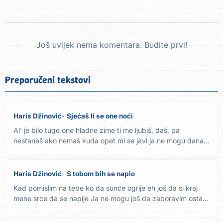
Još uvijek nema komentara. Budite prvi!
Preporučeni tekstovi
Haris Džinović
Sjećaš li se one noći
Al' je bilo tuge one hladne zime ti me ljubiš, daš, pa
nestaneš ako nemaš kuda opet mi se javi ja ne mogu dana
bez tebe...
Haris Džinović
S tobom bih se napio
Kad pomislim na tebe ko da sunce ogrije eh još da si kraj
mene srce da se napije Ja ne mogu još da zaboravim ostalo
je,...