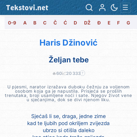
Tekstovi.net
☰
0-9
A
B
C
Č
Ć
D
DŽ
Đ
E
F
G
Haris Džinović
Željan tebe
🔥
60
📈
20 333
?
U pjesmi, narator izražava duboku čežnju za voljenom
osobom koja ga je napustila. Prisjeća se prošlih
trenutaka, broji usamljene noći i sate. Njegov život vene
u sjećanjima, dok se divi njenom liku.
Sjećaš li se, draga, jedne zime
kad te ljubih pod okriljem zvijezda
ubrzo si otišla daleko