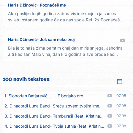
Haris Džinović
Poznaćeš me
Ako poslije dugih godina zaboraviš ime moje a ja sam na
svijetu ostanem godine će da nas spoje Ref. 2x Poznaćeš
me i po...
Haris Džinović
Još sam neko tvoj
Bila je to naša zima pamtim onaj dan miris snijega, Jahorina
a ti kao san Malo vina, dan k'o godina a sve prođe kao...
100 novih tekstova
1. Slobodan Batjarević Čobe
E borjako oro
07.08
2. Dinacordi Luna Band
Sreću zovem tvojim imenom (feat. Kristina Smetko)
07.08
3. Dinacordi Luna Band
Tamburaši (feat. Kristina Smetko)
07.08
4. Dinacordi Luna Band
Tvoja šutnja (feat. Kristina Smetko)
07.08