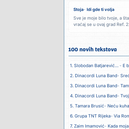
Stoja
Idi gde ti volja
Sve je moje bilo tvoje, a št
vraćaj se u ovaj grad Ref. 2x 
100 novih tekstova
1. Slobodan Batjarević Čobe
E b
2. Dinacordi Luna Band
Sreću zov
3. Dinacordi Luna Band
Tambur
4. Dinacordi Luna Band
Tvoja š
5. Tamara Brusić
Neću kuhat
6. Grupa TNT Rijeka
Via Ro
7. Zaim Imamović
Kada moja