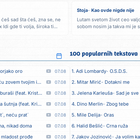
Stoja
Kao ovde nigde nije
a ćeš sad šta ćeš, zna se, ne
Lutam svetom život ceo valjd
Idi gde ti volja, široka ti...
sobom nosim ja takva mi je 
loše polako...
100 popularnih tekstova
orjako oro
1. Adi Lombardy
O.S.D.S.
07.08
em tvojim imenom (feat. Kristina Smetko)
2. Mitar Mirić
Dotakni me
07.08
aši (feat. Kristina Smetko)
3. Jelena Karleuša
Sad je sve
07.08
utnja (feat. Kristina Smetko)
4. Dino Merlin
Zbog tebe
07.08
´, neću prat´
5. Mile Delija
Oras
07.08
ma, nikad doma
6. Halid Bešlić
Crna ruža
07.08
 mladost prođe
7. Jakov Jozinović
Ja volim ka
07.08