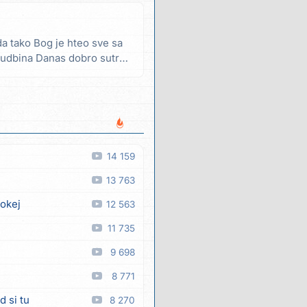
a tako Bog je hteo sve sa
sudbina Danas dobro sutra
14 159
13 763
 okej
12 563
11 735
9 698
8 771
d si tu
8 270