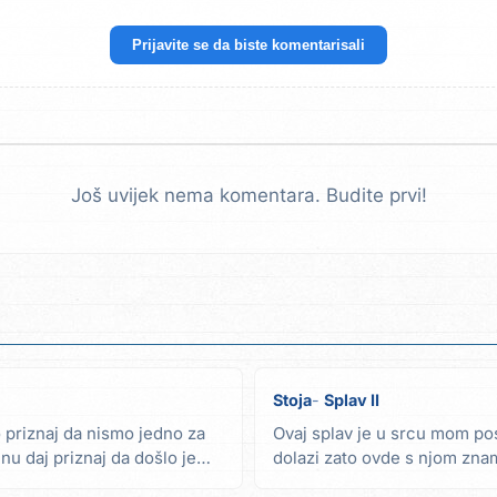
Prijavite se da biste komentarisali
Još uvijek nema komentara. Budite prvi!
Stoja
Splav II
 priznaj da nismo jedno za
Ovaj splav je u srcu mom po
nu daj priznaj da došlo je
dolazi zato ovde s njom znam 
na mene ljut...