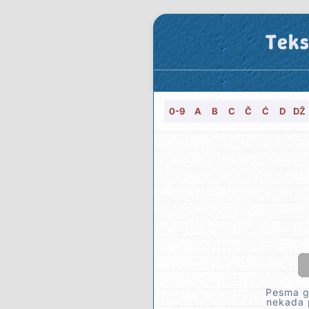
Teks
0-9
A
B
C
Č
Ć
D
DŽ
Pesma go
nekada p