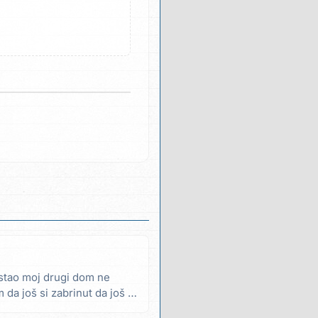
stao moj drugi dom ne
da još si zabrinut da još si