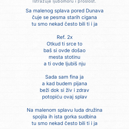
Istražuje ljubomoru i prošlost.
Sa malenog splava pored Dunava
čuje se pesma starih cigana
tu smo nekad često bili ti i ja
Ref. 2x
Otkud ti srce to
baš si ovde došao
mesta stotinu
a ti ovde ljubiš nju
Sada sam fina ja
a kad budem pijana
beži dok si živ i zdrav
potopiću ovaj splav
Na malenom splavu luda družina
spojila ih ista gorka sudbina
tu smo nekad često bili ti i ja