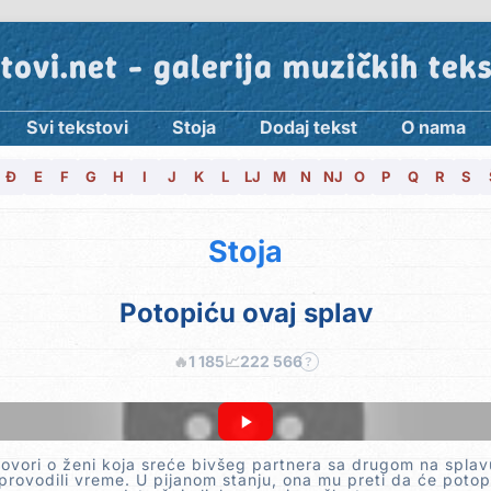
tovi.net - galerija muzičkih tek
Svi tekstovi
Stoja
Dodaj tekst
O nama
Đ
E
F
G
H
I
J
K
L
LJ
M
N
NJ
O
P
Q
R
S
Stoja
Potopiću ovaj splav
🔥
1 185
📈
222 566
?
vori o ženi koja sreće bivšeg partnera sa drugom na spla
rovodili vreme. U pijanom stanju, ona mu preti da će potopi