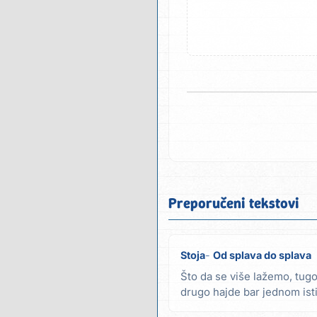
Preporučeni tekstovi
Stoja
Od splava do splava
Što da se više lažemo, tugo
drugo hajde bar jednom isti
vreme za...