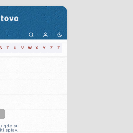
stova
Š
T
U
V
W
X
Y
Z
Ž
vu gde su
ti splav.