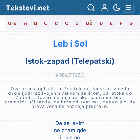
Tekstovi.net
☰
0-9
A
B
C
Č
Ć
D
DŽ
Đ
E
F
G
Leb i Sol
Istok-zapad (Telepatski)
🔥
98
📈
7 725
?
Ova pesma opisuje snažnu telepatsku vezu između
dvoje ljudi razdvojenih velikom daljinom, od Istoka do
Zapada. Govori o slanju poruka ljubavi mislima,
premošćujući razdaljine brže od svetlosti, dokazujući da
prava veza ne poznaje prepreke.
Da se javim
ne znam gde
ili pismo