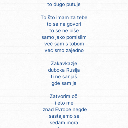
to dugo putuje
To što imam za tebe
to se ne govori
to se ne piše
samo jako pomislim
već sam s tobom
već smo zajedno
Zakavkazje
duboka Rusija
ti ne sanjaš
gde sam ja
Zatvorim oči
i eto me
iznad Evrope negde
sastajemo se
sedam mora