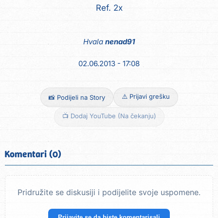
Ref. 2x
Hvala
nenad91
02.06.2013 - 17:08
⚠️ Prijavi grešku
📸 Podijeli na Story
📺 Dodaj YouTube (Na čekanju)
Komentari (0)
Pridružite se diskusiji i podijelite svoje uspomene.
Prijavite se da biste komentarisali