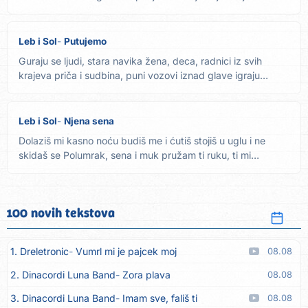
lije,...
Leb i Sol
Putujemo
Guraju se ljudi, stara navika žena, deca, radnici iz svih
krajeva priča i sudbina, puni vozovi iznad glave igraju
teški...
Leb i Sol
Njena sena
Dolaziš mi kasno noću budiš me i ćutiš stojiš u uglu i ne
skidaš se Polumrak, sena i muk pružam ti ruku, ti mi
odmičeš...
100 novih tekstova
1. Dreletronic
Vumrl mi je pajcek moj
08.08
2. Dinacordi Luna Band
Zora plava
08.08
3. Dinacordi Luna Band
Imam sve, fališ ti
08.08