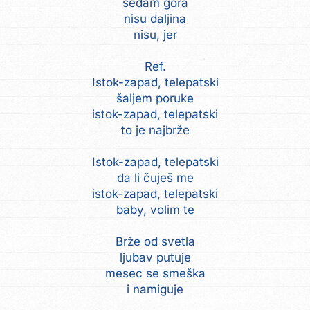
sedam gora
nisu daljina
nisu, jer
Ref.
Istok-zapad, telepatski
šaljem poruke
istok-zapad, telepatski
to je najbrže
Istok-zapad, telepatski
da li čuješ me
istok-zapad, telepatski
baby, volim te
Brže od svetla
ljubav putuje
mesec se smeška
i namiguje