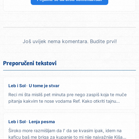
Još uvijek nema komentara. Budite prvi!
Preporučeni tekstovi
Leb i Sol
U tome je stvar
Reci mi šta misliš pet minuta pre nego zaspiš koja te muče
pitanja kakvim te nose vodama Ref. Kako otkriti tajnu
sveta...
Leb i Sol
Lenja pesma
Široko more razmišljam da l' da se kvasim ipak, idem na
kaficu baš me briga za kupanje to mi nije najvažnije Kiša