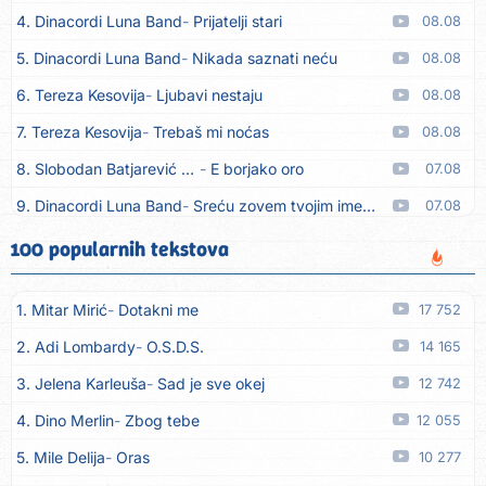
4. Dinacordi Luna Band
Prijatelji stari
08.08
5. Dinacordi Luna Band
Nikada saznati neću
08.08
6. Tereza Kesovija
Ljubavi nestaju
08.08
7. Tereza Kesovija
Trebaš mi noćas
08.08
8. Slobodan Batjarević Čobe
E borjako oro
07.08
9. Dinacordi Luna Band
Sreću zovem tvojim imenom (feat. Kristina Smetko)
07.08
10. Dinacordi Luna Band
Tamburaši (feat. Kristina Smetko)
07.08
100 popularnih tekstova
11. Dinacordi Luna Band
Tvoja šutnja (feat. Kristina Smetko)
07.08
1. Mitar Mirić
Dotakni me
17 752
12. Tamara Brusić
Neću kuhat´, neću prat´
07.08
2. Adi Lombardy
O.S.D.S.
14 165
13. Grupa TNT Rijeka
Via Roma, nikad doma
07.08
3. Jelena Karleuša
Sad je sve okej
12 742
14. Zaim Imamović
Kada moja mladost prođe
07.08
4. Dino Merlin
Zbog tebe
12 055
15. Azra Husarkić
Do zadnje kapi
07.08
5. Mile Delija
Oras
10 277
16. Dinacordi Luna Band
Noći moje besane
07.08