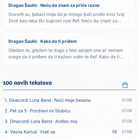
Dragan Šaulić
Neću da znam za priče razne
Govorili su, ljubavi moja da je mnogo ljudi prošlo kroz tvoj
život kao reka što bujicom nosi Ref. Neću da znam za
priče...
Dragan Šaulić
Kako da ti priđem
Gledam te, gledam te dugo o tebi sanjam sne al' nemam
snage da ti priđem da ti kažem volim te Ref. Kako da ti
priđem...
100 novih tekstova
1. Dinacordi Luna Band
Noći moje besane
07.08
2. Pet za 5
Pozdravi mi Stubicu
07.08
3. Dinacordi Luna Band
Anđeo moj
07.08
4. Vesna Kartuš
Vrati se
07.08