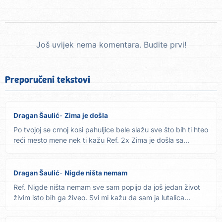
Još uvijek nema komentara. Budite prvi!
Preporučeni tekstovi
Dragan Šaulić
Zima je došla
Po tvojoj se crnoj kosi pahuljice bele slažu sve što bih ti hteo
reći mesto mene nek ti kažu Ref. 2x Zima je došla sa...
Dragan Šaulić
Nigde ništa nemam
Ref. Nigde ništa nemam sve sam popijo da još jedan život
živim isto bih ga živeo. Svi mi kažu da sam ja lutalica
velika...