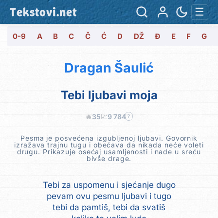
Tekstovi.net
☰
0-9
A
B
C
Č
Ć
D
DŽ
Đ
E
F
G
Dragan Šaulić
Tebi ljubavi moja
🔥
35
📈
9 784
?
Pesma je posvećena izgubljenoj ljubavi. Govornik
izražava trajnu tugu i obećava da nikada neće voleti
drugu. Prikazuje osećaj usamljenosti i nade u sreću
bivše drage.
Tebi za uspomenu i sjećanje dugo
pevam ovu pesmu ljubavi i tugo
tebi da pamtiš, tebi da svatiš