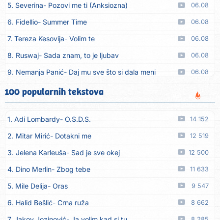
5. Severina
Pozovi me ti (Anksiozna)
06.08
6. Fidellio
Summer Time
06.08
7. Tereza Kesovija
Volim te
06.08
8. Ruswaj
Sada znam, to je ljubav
06.08
9. Nemanja Panić
Daj mu sve što si dala meni
06.08
10. Gustafi
Imala je oči pospane
06.08
100 popularnih tekstova
11. Marko Nedug
Pjesma za tebe
06.08
1. Adi Lombardy
O.S.D.S.
14 152
12. Bruno Krajcar
Pozitiva
06.08
2. Mitar Mirić
Dotakni me
12 519
13. Bruno Krajcar
Za nas
06.08
3. Jelena Karleuša
Sad je sve okej
12 500
14. Tereza Kesovija
Da li ću moći
06.08
4. Dino Merlin
Zbog tebe
11 633
15. Lidija Bačić
Neka se vino toči (Nazdravlje)
06.08
5. Mile Delija
Oras
9 547
16. Karin Kuljanić
Nisi zavridel
06.08
6. Halid Bešlić
Crna ruža
8 662
17. Tamara Brusić
Nigdi ni lipo ko doma
06.08
7. Jakov Jozinović
Ja volim kad si tu
8 285