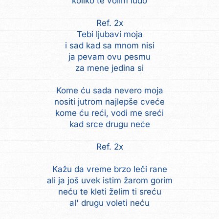
koliko te volim ludo
Ref. 2x
Tebi ljubavi moja
i sad kad sa mnom nisi
ja pevam ovu pesmu
za mene jedina si
Kome ću sada nevero moja
nositi jutrom najlepše cveće
kome ću reći, vodi me sreći
kad srce drugu neće
Ref. 2x
Kažu da vreme brzo leči rane
ali ja još uvek istim žarom gorim
neću te kleti želim ti sreću
al' drugu voleti neću