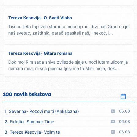
Tereza Kesovija
O, Sveti Vlaho
Tisuću ljeta taj sveti starac u moćnoj ruci drži naš Grad on je
naš svetac, zaštitnik, parač spasitelj naš, i nekoć, i...
Tereza Kesovija
Gitara romana
Dok moj Rim sada sniva zvijezde sjaje u noći lutam ulicom ja
nemam mira, ni sna pjesma tješi me ta Misli moje, dok...
100 novih tekstova
1. Severina
Pozovi me ti (Anksiozna)
06.08
2. Fidellio
Summer Time
06.08
3. Tereza Kesovija
Volim te
06.08