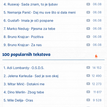
4. Ruswaj
Sada znam, to je ljubav
06.08
5. Nemanja Panić
Daj mu sve što si dala meni
06.08
6. Gustafi
Imala je oči pospane
06.08
7. Marko Nedug
Pjesma za tebe
06.08
8. Bruno Krajcar
Pozitiva
06.08
9. Bruno Krajcar
Za nas
06.08
10. Tereza Kesovija
Da li ću moći
06.08
100 popularnih tekstova
11. Lidija Bačić
Neka se vino toči (Nazdravlje)
06.08
1. Adi Lombardy
O.S.D.S.
14 152
12. Karin Kuljanić
Nisi zavridel
06.08
2. Jelena Karleuša
Sad je sve okej
12 490
13. Tamara Brusić
Nigdi ni lipo ko doma
06.08
3. Mitar Mirić
Dotakni me
12 273
14. Tamara Brusić
Biž´mo ća
06.08
4. Dino Merlin
Zbog tebe
11 617
15. Rusko Richie
Bila si, bila
06.08
5. Mile Delija
Oras
9 528
16. Rusko Richie
Ti i ja
06.08