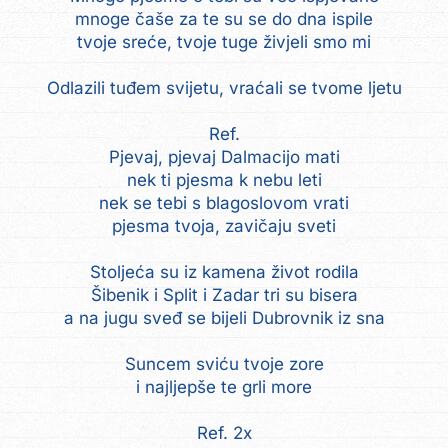
mnoge čaše za te su se do dna ispile
tvoje sreće, tvoje tuge živjeli smo mi
Odlazili tuđem svijetu, vraćali se tvome ljetu
Ref.
Pjevaj, pjevaj Dalmacijo mati
nek ti pjesma k nebu leti
nek se tebi s blagoslovom vrati
pjesma tvoja, zavičaju sveti
Stoljeća su iz kamena život rodila
Šibenik i Split i Zadar tri su bisera
a na jugu sveđ se bijeli Dubrovnik iz sna
Suncem sviću tvoje zore
i najljepše te grli more
Ref. 2x