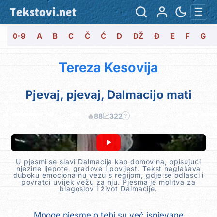
Tekstovi.net
☰
0-9
A
B
C
Č
Ć
D
DŽ
Đ
E
F
G
Tereza Kesovija
Pjevaj, pjevaj, Dalmacijo mati
🔥
88
📈
322
?
U pjesmi se slavi Dalmacija kao domovina, opisujući
njezine ljepote, gradove i povijest. Tekst naglašava
duboku emocionalnu vezu s regijom, gdje se odlasci i
povratci uvijek vežu za nju. Pjesma je molitva za
blagoslov i život Dalmacije.
Mnoge pjesme o tebi su već ispjevane