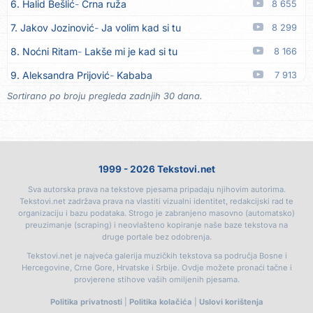
6. Halid Bešlić
Crna ruža
8 655
17. Azra Husarkić
Ako treba
06.08
7. Jakov Jozinović
Ja volim kad si tu
8 299
18. Azra Husarkić
Ljubavnice
06.08
8. Noćni Ritam
Lakše mi je kad si tu
8 166
19. Azra Husarkić
Zakon jačeg
06.08
9. Aleksandra Prijović
Kababa
7 913
20. Azra Husarkić
Premalo
06.08
Sortirano po broju pregleda zadnjih 30 dana.
10. Halid Bešlić
Ljiljani
7 842
21. Azra Husarkić
Omađijana
06.08
11. Aleksandra Prijović
Macho man
7 363
22. Azra Husarkić
Svaka žena
06.08
12. Faraon
Hello Kitty
7 301
23. Azra Husarkić
Svirajte mu onu našu
06.08
1999 - 2026 Tekstovi.net
13. Noćni Ritam
Rekla si mi
6 853
24. Azra Husarkić
Oče i majko
06.08
Sva autorska prava na tekstove pjesama pripadaju njihovim autorima.
14. Karlo!
Mon amour
6 396
25. Azra Husarkić
Malo ja, malo ti
06.08
Tekstovi.net zadržava prava na vlastiti vizualni identitet, redakcijski rad te
organizaciju i bazu podataka. Strogo je zabranjeno masovno (automatsko)
15. Vesna Zmijanac
Ovo u grudima
6 345
26. Alen Hasanović
Fanatik
05.08
preuzimanje (scraping) i neovlašteno kopiranje naše baze tekstova na
druge portale bez odobrenja.
16. Džej Ramadanovski
Ova mačka do mene
5 938
27. Husnija Mešaljić - Hule
To je majka tvoja
05.08
Tekstovi.net je najveća galerija muzičkih tekstova sa područja Bosne i
17. Amira Medunjanin
Pjevat ćemo šta nam srce zna
5 883
Hercegovine, Crne Gore, Hrvatske i Srbije. Ovdje možete pronaći tačne i
28. In Vivo
Brunello
05.08
provjerene stihove vaših omiljenih pjesama.
18. Aco Pejović
Sve ti dugujem
5 427
29. Senad Nikočević Niki
Plavljani i Gusinjani
05.08
Politika privatnosti
|
Politika kolačića
|
Uslovi korištenja
19. Baja Mali Knindža
Ne volim te Alija
5 134