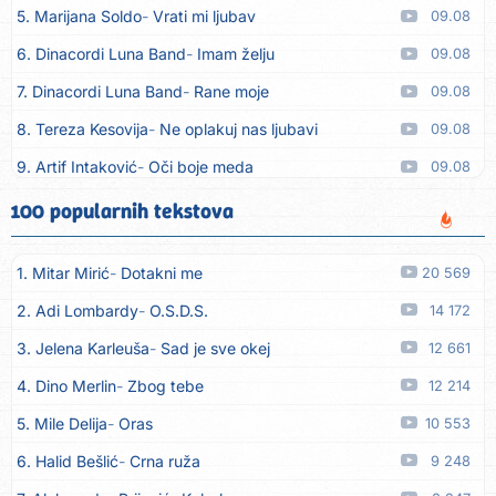
5. Marijana Soldo
Vrati mi ljubav
09.08
6. Dinacordi Luna Band
Imam želju
09.08
7. Dinacordi Luna Band
Rane moje
09.08
8. Tereza Kesovija
Ne oplakuj nas ljubavi
09.08
9. Artif Intaković
Oči boje meda
09.08
10. Rifat Tepić
Iza tamnih zavjesa
09.08
100 popularnih tekstova
11. Dinacordi Luna Band
Srce svoje neću drugoj dati
09.08
1. Mitar Mirić
Dotakni me
20 569
12. Dreletronic
Vumrl mi je pajcek moj
08.08
2. Adi Lombardy
O.S.D.S.
14 172
13. Dinacordi Luna Band
Zora plava
08.08
3. Jelena Karleuša
Sad je sve okej
12 661
14. Dinacordi Luna Band
Imam sve, fališ ti
08.08
4. Dino Merlin
Zbog tebe
12 214
15. Dinacordi Luna Band
Prijatelji stari
08.08
5. Mile Delija
Oras
10 553
16. Dinacordi Luna Band
Nikada saznati neću
08.08
6. Halid Bešlić
Crna ruža
9 248
17. Tereza Kesovija
Ljubavi nestaju
08.08