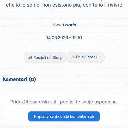
che io lo so no, non esistono piu, con te io li rivivro
Hvala
Haris
14.06.2026 - 12:51
⚠️ Prijavi grešku
📸 Podijeli na Story
Komentari (0)
Pridružite se diskusiji i podijelite svoje uspomene.
Prijavite se da biste komentarisali