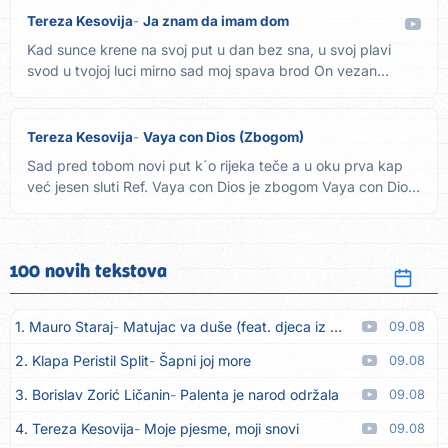
Tereza Kesovija
Ja znam da imam dom
Kad sunce krene na svoj put u dan bez sna, u svoj plavi
svod u tvojoj luci mirno sad moj spava brod On vezan
samo...
Tereza Kesovija
Vaya con Dios (Zbogom)
Sad pred tobom novi put k´o rijeka teče a u oku prva kap
već jesen sluti Ref. Vaya con Dios je zbogom Vaya con Dios
je...
100 novih tekstova
1. Mauro Staraj
Matujac va duše (feat. djeca iz Matulja)
09.08
2. Klapa Peristil Split
Šapni joj more
09.08
3. Borislav Zorić Ličanin
Palenta je narod održala
09.08
4. Tereza Kesovija
Moje pjesme, moji snovi
09.08