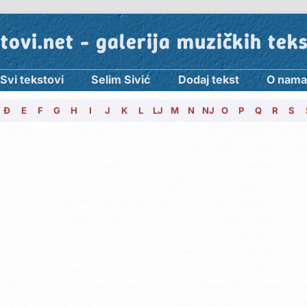
tovi.net - galerija muzičkih tek
Svi tekstovi
Selim Sivić
Dodaj tekst
O nama
Đ
E
F
G
H
I
J
K
L
LJ
M
N
NJ
O
P
Q
R
S