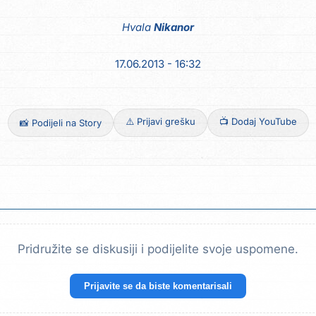
Hvala
Nikanor
17.06.2013 - 16:32
⚠️ Prijavi grešku
📺 Dodaj YouTube
📸 Podijeli na Story
Pridružite se diskusiji i podijelite svoje uspomene.
Prijavite se da biste komentarisali