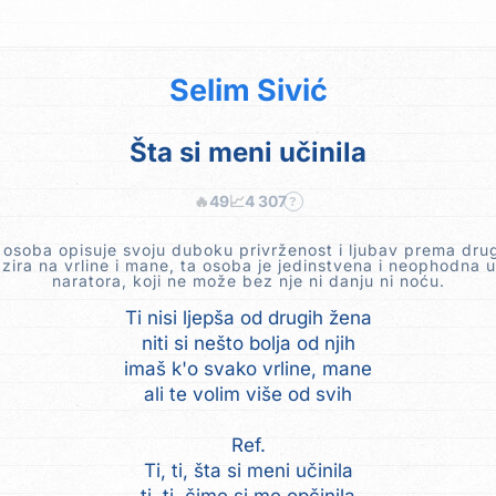
Selim Sivić
Šta si meni učinila
🔥
49
📈
4 307
?
 osoba opisuje svoju duboku privrženost i ljubav prema drug
zira na vrline i mane, ta osoba je jedinstvena i neophodna u
naratora, koji ne može bez nje ni danju ni noću.
Ti nisi ljepša od drugih žena
niti si nešto bolja od njih
imaš k'o svako vrline, mane
ali te volim više od svih
Ref.
Ti, ti, šta si meni učinila