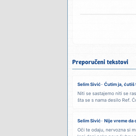
Preporučeni tekstovi
Selim Sivić
Ćutim ja, ćutiš 
Niti se sastajemo niti se 
šta se s nama desilo Ref. Ću
prolazi...
Selim Sivić
Nije vreme da
Oči te odaju, nervozna si m