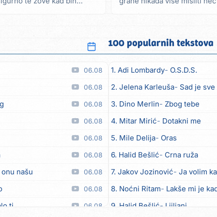
sigurno te zove kad bih
grane nikada više misliti ne
dane Ref. Sve...
100 popularnih tekstova
1. Adi Lombardy
O.S.D.S.
06.08
2. Jelena Karleuša
Sad je sve
06.08
eg
3. Dino Merlin
Zbog tebe
06.08
4. Mitar Mirić
Dotakni me
06.08
5. Mile Delija
Oras
06.08
a
6. Halid Bešlić
Crna ruža
06.08
u onu našu
7. Jakov Jozinović
Ja volim ka
06.08
o
8. Noćni Ritam
Lakše mi je kad
06.08
lo ti
9. Halid Bešlić
Ljiljani
06.08