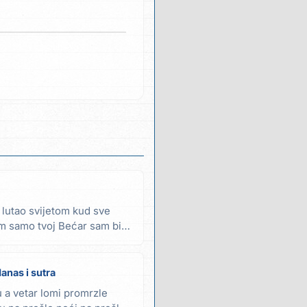
 lutao svijetom kud sve
em samo tvoj Bećar sam bio,
anas i sutra
a vetar lomi promrzle