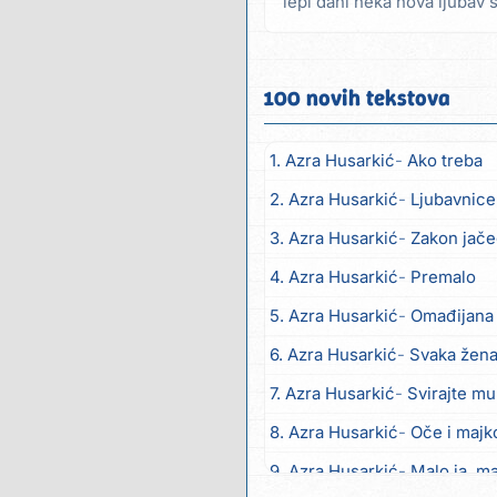
lepi dani neka nova ljubav 
mog'o samo da...
100 novih tekstova
1. Azra Husarkić
Ako treba
2. Azra Husarkić
Ljubavnice
3. Azra Husarkić
Zakon jač
4. Azra Husarkić
Premalo
5. Azra Husarkić
Omađijana
6. Azra Husarkić
Svaka žen
7. Azra Husarkić
Svirajte m
8. Azra Husarkić
Oče i majk
9. Azra Husarkić
Malo ja, ma