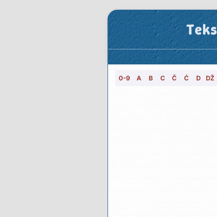
Teks
0-9
A
B
C
Č
Ć
D
DŽ