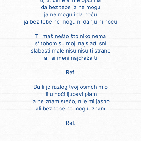
ti, ti, čime si me opčinila
da bez tebe ja ne mogu
ja ne mogu i da hoću
ja bez tebe ne mogu ni danju ni noću
Ti imaš nešto što niko nema
s' tobom su moji najslađi sni
slabosti male nisu nisu ti strane
ali si meni najdraža ti
Ref.
Da li je razlog tvoj osmeh mio
ili u noći ljubavi plam
ja ne znam srećo, nije mi jasno
ali bez tebe ne mogu, znam
Ref.