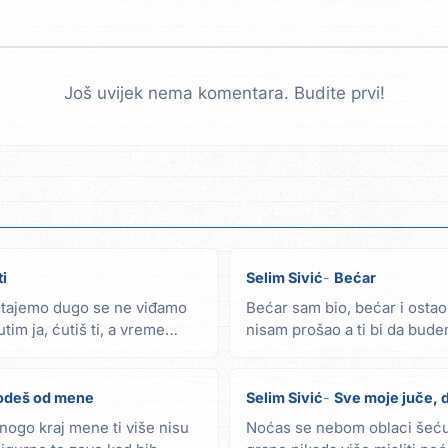
Još uvijek nema komentara. Budite prvi!
ti
Selim Sivić
Bećar
rastajemo dugo se ne viđamo
Bećar sam bio, bećar i ostao
tim ja, ćutiš ti, a vreme
nisam prošao a ti bi da bud
bećar i...
 odeš od mene
Selim Sivić
Sve moje juče, d
nogo kraj mene ti više nisu
Noćas se nebom oblaci šeću 