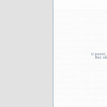
U pesmi,
Bez ob