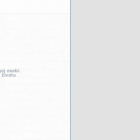
oj osobi.
 životu