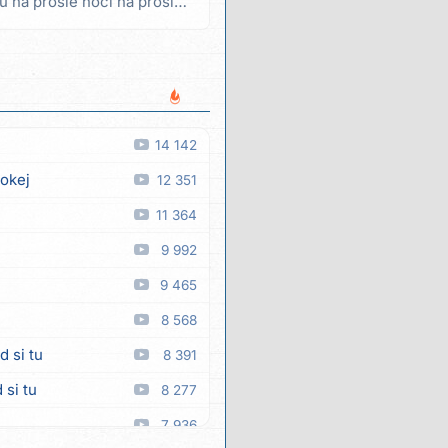
ću na prošle noći na prošle
14 142
 okej
12 351
11 364
9 992
9 465
8 568
d si tu
8 391
 si tu
8 277
7 936