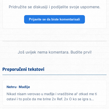
Pridružite se diskusiji i podijelite svoje uspomene.
Prijavite se da biste komentarisali
Još uvijek nema komentara. Budite prvi!
Preporučeni tekstovi
Nehru
Mađije
Nikad nisam verovao u mađije i vradžbine al' otkad me ti
ostavi i to poče da me brine 2x Ref. 2x O ko se igra s
nama...