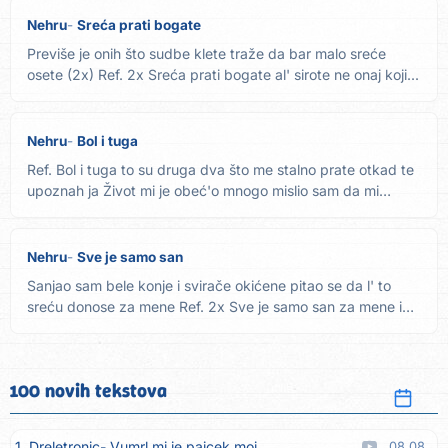
Nehru
Sreća prati bogate
Previše je onih što sudbe klete traže da bar malo sreće
osete (2x) Ref. 2x Sreća prati bogate al' sirote ne onaj koji...
Nehru
Bol i tuga
Ref. Bol i tuga to su druga dva što me stalno prate otkad te
upoznah ja Život mi je obeć'o mnogo mislio sam da mi
ruže...
Nehru
Sve je samo san
Sanjao sam bele konje i svirače okićene pitao se da l' to
sreću donose za mene Ref. 2x Sve je samo san za mene i
nju to...
100 novih tekstova
1. Dreletronic
Vumrl mi je pajcek moj
08.08