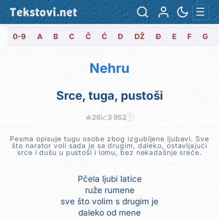
Tekstovi.net
☰
0-9
A
B
C
Č
Ć
D
DŽ
Đ
E
F
G
Nehru
Srce, tuga, pustoši
🔥
26
📈
3 952
?
Pesma opisuje tugu osobe zbog izgubljene ljubavi. Sve
što narator voli sada je sa drugim, daleko, ostavljajući
srce i dušu u pustoši i lomu, bez nekadašnje sreće.
Pčela ljubi latice
ruže rumene
sve što volim s drugim je
daleko od mene