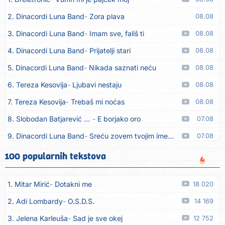
2. Dinacordi Luna Band
Zora plava
08.08
3. Dinacordi Luna Band
Imam sve, fališ ti
08.08
4. Dinacordi Luna Band
Prijatelji stari
08.08
5. Dinacordi Luna Band
Nikada saznati neću
08.08
6. Tereza Kesovija
Ljubavi nestaju
08.08
7. Tereza Kesovija
Trebaš mi noćas
08.08
8. Slobodan Batjarević Čobe
E borjako oro
07.08
9. Dinacordi Luna Band
Sreću zovem tvojim imenom (feat. Kristina Smetko)
07.08
10. Dinacordi Luna Band
Tamburaši (feat. Kristina Smetko)
07.08
100 popularnih tekstova
11. Dinacordi Luna Band
Tvoja šutnja (feat. Kristina Smetko)
07.08
1. Mitar Mirić
Dotakni me
18 020
12. Tamara Brusić
Neću kuhat´, neću prat´
07.08
2. Adi Lombardy
O.S.D.S.
14 169
13. Grupa TNT Rijeka
Via Roma, nikad doma
07.08
3. Jelena Karleuša
Sad je sve okej
12 752
14. Zaim Imamović
Kada moja mladost prođe
07.08