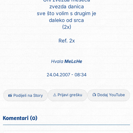
zvezda danica
sve što volim s drugim je
daleko od srca
(2x)
Hvala
MeLcHe
24.04.2007 - 08:34
⚠️ Prijavi grešku
📺 Dodaj YouTube
📸 Podijeli na Story
Komentari (0)