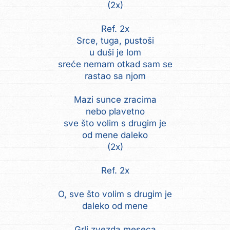
(2x)
Ref. 2x
Srce, tuga, pustoši
u duši je lom
sreće nemam otkad sam se
rastao sa njom
Mazi sunce zracima
nebo plavetno
sve što volim s drugim je
od mene daleko
(2x)
Ref. 2x
O, sve što volim s drugim je
daleko od mene
Grli zvezda meseca