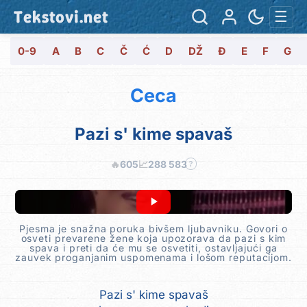
Tekstovi.net
☰
0-9
A
B
C
Č
Ć
D
DŽ
Đ
E
F
G
Ceca
Pazi s' kime spavaš
🔥
605
📈
288 583
?
Pjesma je snažna poruka bivšem ljubavniku. Govori o
osveti prevarene žene koja upozorava da pazi s kim
spava i preti da će mu se osvetiti, ostavljajući ga
zauvek proganjanim uspomenama i lošom reputacijom.
Pazi s' kime spavaš