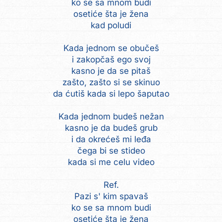
ko se sa mnom budi
osetiće šta je žena
kad poludi
Kada jednom se obučeš
i zakopčaš ego svoj
kasno je da se pitaš
zašto, zašto si se skinuo
da ćutiš kada si lepo šaputao
Kada jednom budeš nežan
kasno je da budeš grub
i da okrećeš mi leđa
čega bi se stideo
kada si me celu video
Ref.
Pazi s' kim spavaš
ko se sa mnom budi
osetiće šta je žena