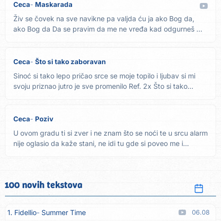
Ceca
Maskarada
Živ se čovek na sve navikne pa valjda ću ja ako Bog da,
ako Bog da Da se pravim da me ne vređa kad odgurneš me
da...
Ceca
Što si tako zaboravan
Sinoć si tako lepo pričao srce se moje topilo i ljubav si mi
svoju priznao jutro je sve promenilo Ref. 2x Što si tako...
Ceca
Poziv
U ovom gradu ti si zver i ne znam što se noći te u srcu alarm
nije oglasio da kaže stani, ne idi tu gde si poveo me i...
100 novih tekstova
1. Fidellio
Summer Time
06.08