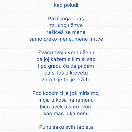
kad poludi
Pazi koga biraš
za ulogu žrtve
rešićeš se mene
samo preko mene, mene mrtve
Zvaću tvoju vernu ženu
da joj kažem s kim si sad
i po gradu ću da pričam
da si loš u krevetu
zato ti je bolje leži tu
Pod kožom ti je još miris moj
moja ti kosa na ramenu
biću uvek u srcu tvom
kao mač u kamenu
Punu šaku svih tableta