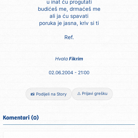
u inat ću progutati
budićeš me, drmaćeš me
ali ja ću spavati
poruka je jasna, kriv si ti
Ref.
Hvala
Fikrim
02.06.2004 - 21:00
⚠️ Prijavi grešku
📸 Podijeli na Story
Komentari (0)