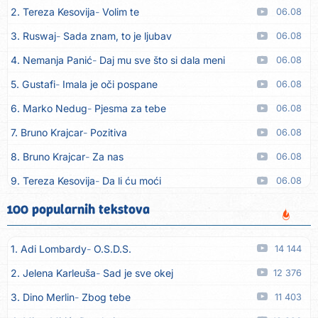
2. Tereza Kesovija
Volim te
06.08
3. Ruswaj
Sada znam, to je ljubav
06.08
4. Nemanja Panić
Daj mu sve što si dala meni
06.08
5. Gustafi
Imala je oči pospane
06.08
6. Marko Nedug
Pjesma za tebe
06.08
7. Bruno Krajcar
Pozitiva
06.08
8. Bruno Krajcar
Za nas
06.08
9. Tereza Kesovija
Da li ću moći
06.08
10. Lidija Bačić
Neka se vino toči (Nazdravlje)
06.08
100 popularnih tekstova
11. Karin Kuljanić
Nisi zavridel
06.08
1. Adi Lombardy
O.S.D.S.
14 144
12. Tamara Brusić
Nigdi ni lipo ko doma
06.08
2. Jelena Karleuša
Sad je sve okej
12 376
13. Tamara Brusić
Biž´mo ća
06.08
3. Dino Merlin
Zbog tebe
11 403
14. Rusko Richie
Bila si, bila
06.08