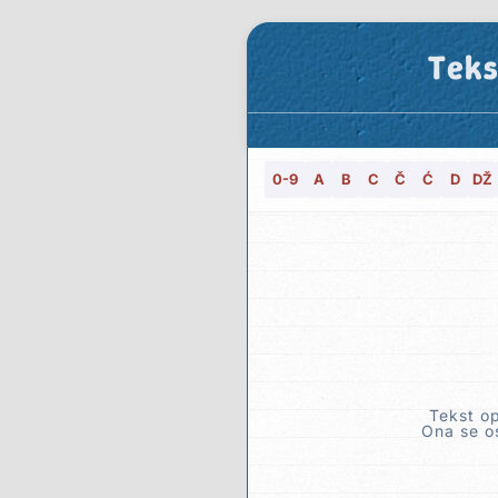
Teks
0-9
A
B
C
Č
Ć
D
DŽ
Tekst op
Ona se o