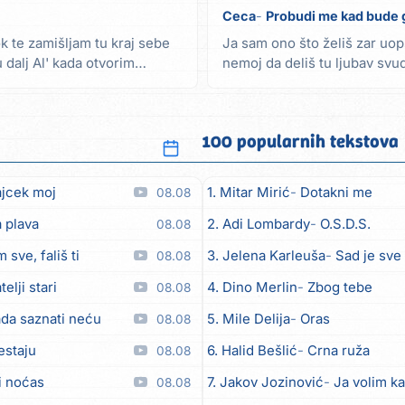
Ceca
Probudi me kad bude 
ok te zamišljam tu kraj sebe
Ja sam ono što želiš zar uop
dalj Al' kada otvorim
nemoj da deliš tu ljubav svu
noćas voliš...
100 popularnih tekstova
ajcek moj
1. Mitar Mirić
Dotakni me
08.08
 plava
2. Adi Lombardy
O.S.D.S.
08.08
 sve, fališ ti
3. Jelena Karleuša
Sad je sve
08.08
telji stari
4. Dino Merlin
Zbog tebe
08.08
da saznati neću
5. Mile Delija
Oras
08.08
estaju
6. Halid Bešlić
Crna ruža
08.08
i noćas
7. Jakov Jozinović
Ja volim ka
08.08