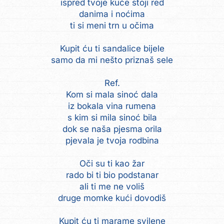
ispred tvoje kuće stoji red
danima i noćima
ti si meni trn u očima
Kupit ću ti sandalice bijele
samo da mi nešto priznaš sele
Ref.
Kom si mala sinoć dala
iz bokala vina rumena
s kim si mila sinoć bila
dok se naša pjesma orila
pjevala je tvoja rodbina
Oči su ti kao žar
rado bi ti bio podstanar
ali ti me ne voliš
druge momke kući dovodiš
Kupit ću ti marame svilene