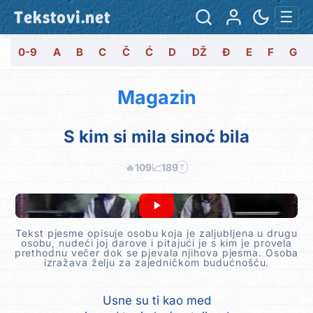
Tekstovi.net
☰
0-9
A
B
C
Č
Ć
D
DŽ
Đ
E
F
G
Magazin
S kim si mila sinoć bila
🔥
109
📈
189
?
Tekst pjesme opisuje osobu koja je zaljubljena u drugu
osobu, nudeći joj darove i pitajući je s kim je provela
prethodnu večer dok se pjevala njihova pjesma. Osoba
izražava želju za zajedničkom budućnošću.
Usne su ti kao med