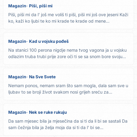
Magazin
Piši, piši mi
Piši, piši mi da l' još me voliš ti piši, piši mi još ove jeseni Kaži
ko, kaži ko ljubi te ko mi krade te krade od mene...
Magazin
Kad u vojsku pođeš
Na stanici 100 perona nigdje nema tvog vagona ja u vojsku
odlazim truba trubi prije zore oči ti se sa snom bore svoju...
Magazin
Na Sve Svete
Nemam ponos, nemam sram što sam mogla, dala sam sve u
ljubav to se broji život svakom nosi grijeh sreću za
džeparac tek...
Magazin
Nek se ruke rukuju
Da sam mjesec bila ja mjesečina da si ti da li bi se sastali Da
sam čežnja bila ja želja moja da si ti da l' bi se...