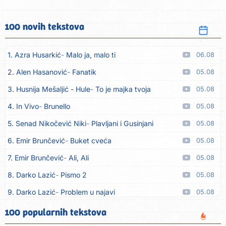
100 novih tekstova
1. Azra Husarkić
Malo ja, malo ti
06.08
2. Alen Hasanović
Fanatik
05.08
3. Husnija Mešaljić - Hule
To je majka tvoja
05.08
4. In Vivo
Brunello
05.08
5. Senad Nikočević Niki
Plavljani i Gusinjani
05.08
6. Emir Brunčević
Buket cveća
05.08
7. Emir Brunčević
Ali, Ali
05.08
8. Darko Lazić
Pismo 2
05.08
9. Darko Lazić
Problem u najavi
05.08
10. Aleksandra Đuranović
Kao zver
05.08
100 popularnih tekstova