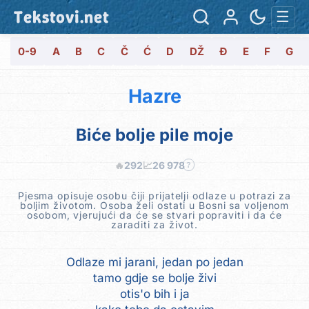
Tekstovi.net
☰
0-9
A
B
C
Č
Ć
D
DŽ
Đ
E
F
G
Hazre
Biće bolje pile moje
🔥
292
📈
26 978
?
Pjesma opisuje osobu čiji prijatelji odlaze u potrazi za
boljim životom. Osoba želi ostati u Bosni sa voljenom
osobom, vjerujući da će se stvari popraviti i da će
zaraditi za život.
Odlaze mi jarani, jedan po jedan
tamo gdje se bolje živi
otis'o bih i ja