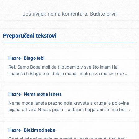
Još uvijek nema komentara. Budite prvi!
Preporučeni tekstovi
Hazre
Blago tebi
Ref. Samo Boga moli da ti budem živ sve što imam i ja
imaćeš i ti Blago tebi dok je mene i moli se za me sve dok
živim...
Hazre
Nema moga laneta
Nema moga laneta prazno pola kreveta a druga je polovina
pijana od vina Noćas pijem i razbijam hej jarani što me boli...
Hazre
Bježim od sebe
Opet si mi noćas pala na pamet al' neću okrenut' tvoj broj