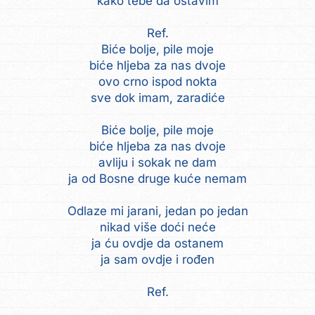
kako tebe da ostavim
Ref.
Biće bolje, pile moje
biće hljeba za nas dvoje
ovo crno ispod nokta
sve dok imam, zaradiće
Biće bolje, pile moje
biće hljeba za nas dvoje
avliju i sokak ne dam
ja od Bosne druge kuće nemam
Odlaze mi jarani, jedan po jedan
nikad više doći neće
ja ću ovdje da ostanem
ja sam ovdje i rođen
Ref.