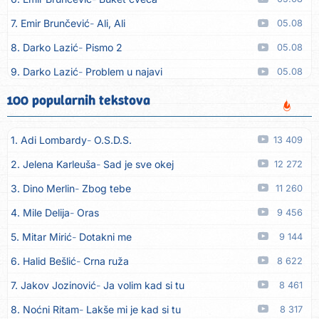
7. Emir Brunčević
Ali, Ali
05.08
8. Darko Lazić
Pismo 2
05.08
9. Darko Lazić
Problem u najavi
05.08
10. Aleksandra Đuranović
Kao zver
05.08
100 popularnih tekstova
11. Meliha Imširović
Čujem mili
05.08
1. Adi Lombardy
O.S.D.S.
13 409
12. Tereza Kesovija
Prvi cvijet
05.08
2. Jelena Karleuša
Sad je sve okej
12 272
13. Kopito
Ka´ list ol kaduje (Poput lista od kadulje)
05.08
3. Dino Merlin
Zbog tebe
11 260
14. Alen Polić
Rožica črljena
05.08
4. Mile Delija
Oras
9 456
15. Oliver Dragojević
Marjane, naš Marjane
05.08
5. Mitar Mirić
Dotakni me
9 144
16. Klapa Kaše Dubrovnik
Nisam srce našao na cesti
05.08
6. Halid Bešlić
Crna ruža
8 622
17. Grupa Makedonija
Ima edna moma
05.08
7. Jakov Jozinović
Ja volim kad si tu
8 461
18. Ljupka Dimitrovska
Javi se telefonom
05.08
8. Noćni Ritam
Lakše mi je kad si tu
8 317
19. Grupa 777
Kada zazvoni moj telefon
05.08