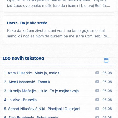
izdržaću ovo onako muški kao da nisam ni bio tvoj Ref. 2x...
Hazre
Da je bilo sreće
Kako da kažem životu, stani vrati me tamo gdje smo stali
samo još noć sa njom da budem pa me sutra uzmi sebi Ref.
2x Da...
100 novih tekstova
1. Azra Husarkić
Malo ja, malo ti
06.08
2. Alen Hasanović
Fanatik
05.08
3. Husnija Mešaljić - Hule
To je majka tvoja
05.08
4. In Vivo
Brunello
05.08
5. Senad Nikočević Niki
Plavljani i Gusinjani
05.08
6. Emir Brunčević
Buket cveća
05.08