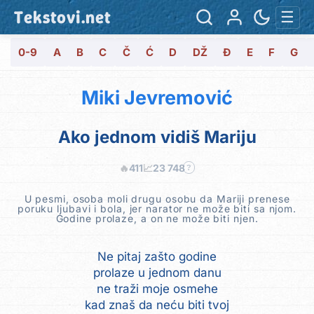
Tekstovi.net
☰
0-9
A
B
C
Č
Ć
D
DŽ
Đ
E
F
G
Miki Jevremović
Ako jednom vidiš Mariju
🔥
411
📈
23 748
?
U pesmi, osoba moli drugu osobu da Mariji prenese
poruku ljubavi i bola, jer narator ne može biti sa njom.
Godine prolaze, a on ne može biti njen.
Ne pitaj zašto godine
prolaze u jednom danu
ne traži moje osmehe
kad znaš da neću biti tvoj