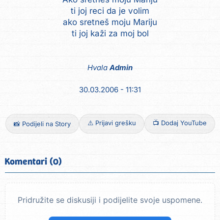
ti joj reci da je volim
ako sretneš moju Mariju
ti joj kaži za moj bol
Hvala
Admin
30.03.2006 - 11:31
⚠️ Prijavi grešku
📺 Dodaj YouTube
📸 Podijeli na Story
Komentari (0)
Pridružite se diskusiji i podijelite svoje uspomene.