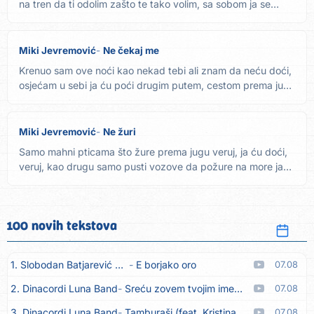
na tren da ti odolim zašto te tako volim, sa sobom ja se
borim...
Miki Jevremović
Ne čekaj me
Krenuo sam ove noći kao nekad tebi ali znam da neću doći,
osjećam u sebi ja ću poći drugim putem, cestom prema jugu
ne...
Miki Jevremović
Ne žuri
Samo mahni pticama što žure prema jugu veruj, ja ću doći,
veruj, kao drugu samo pusti vozove da požure na more ja
ću...
100 novih tekstova
1. Slobodan Batjarević Čobe
E borjako oro
07.08
2. Dinacordi Luna Band
Sreću zovem tvojim imenom (feat. Kristina Smetko)
07.08
3. Dinacordi Luna Band
Tamburaši (feat. Kristina Smetko)
07.08