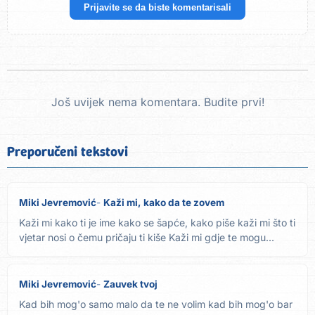
Prijavite se da biste komentarisali
Još uvijek nema komentara. Budite prvi!
Preporučeni tekstovi
Miki Jevremović
Kaži mi, kako da te zovem
Kaži mi kako ti je ime kako se šapće, kako piše kaži mi što ti
vjetar nosi o čemu pričaju ti kiše Kaži mi gdje te mogu...
Miki Jevremović
Zauvek tvoj
Kad bih mog'o samo malo da te ne volim kad bih mog'o bar