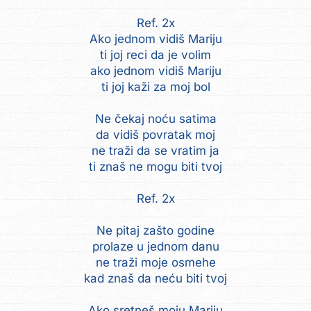
Ref. 2x
Ako jednom vidiš Mariju
ti joj reci da je volim
ako jednom vidiš Mariju
ti joj kaži za moj bol
Ne čekaj noću satima
da vidiš povratak moj
ne traži da se vratim ja
ti znaš ne mogu biti tvoj
Ref. 2x
Ne pitaj zašto godine
prolaze u jednom danu
ne traži moje osmehe
kad znaš da neću biti tvoj
Ako sretneš moju Mariju