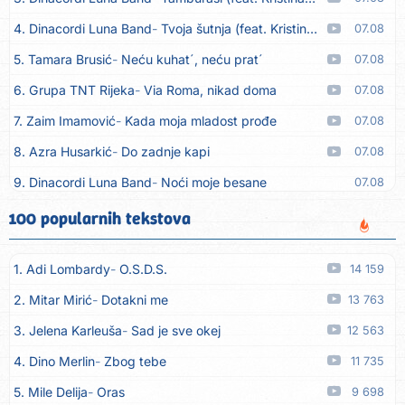
4. Dinacordi Luna Band
Tvoja šutnja (feat. Kristina Smetko)
07.08
5. Tamara Brusić
Neću kuhat´, neću prat´
07.08
6. Grupa TNT Rijeka
Via Roma, nikad doma
07.08
7. Zaim Imamović
Kada moja mladost prođe
07.08
8. Azra Husarkić
Do zadnje kapi
07.08
9. Dinacordi Luna Band
Noći moje besane
07.08
10. Pet za 5
Pozdravi mi Stubicu
07.08
100 popularnih tekstova
11. Dinacordi Luna Band
Anđeo moj
07.08
1. Adi Lombardy
O.S.D.S.
14 159
12. Vesna Kartuš
Vrati se
07.08
2. Mitar Mirić
Dotakni me
13 763
13. Severina
Pozovi me ti (Anksiozna)
06.08
3. Jelena Karleuša
Sad je sve okej
12 563
14. Fidellio
Summer Time
06.08
4. Dino Merlin
Zbog tebe
11 735
15. Tereza Kesovija
Volim te
06.08
5. Mile Delija
Oras
9 698
16. Ruswaj
Sada znam, to je ljubav
06.08