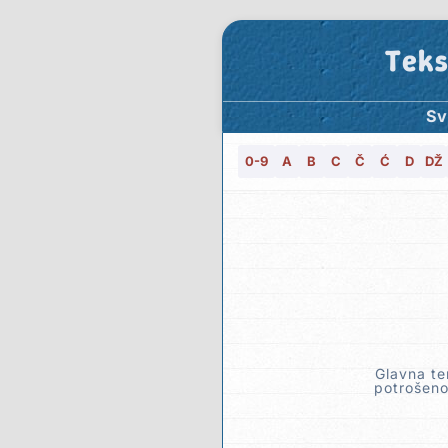
Teks
Sv
0-9
A
B
C
Č
Ć
D
DŽ
Glavna te
potrošeno