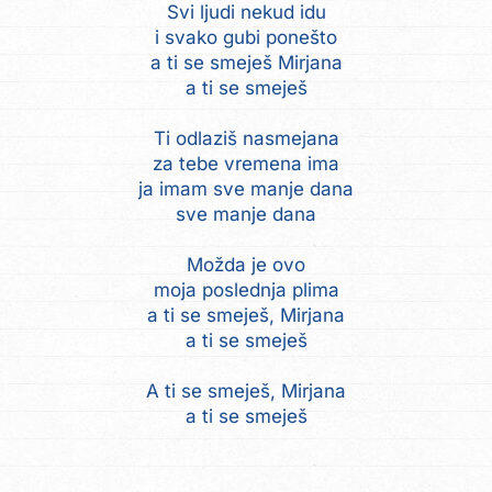
Svi ljudi nekud idu
i svako gubi ponešto
a ti se smeješ Mirjana
a ti se smeješ
Ti odlaziš nasmejana
za tebe vremena ima
ja imam sve manje dana
sve manje dana
Možda je ovo
moja poslednja plima
a ti se smeješ, Mirjana
a ti se smeješ
A ti se smeješ, Mirjana
a ti se smeješ