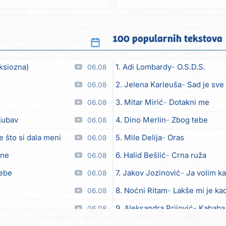
100 popularnih tekstova
ksiozna)
1. Adi Lombardy
O.S.D.S.
06.08
2. Jelena Karleuša
Sad je sve
06.08
3. Mitar Mirić
Dotakni me
06.08
ljubav
4. Dino Merlin
Zbog tebe
06.08
e što si dala meni
5. Mile Delija
Oras
06.08
ane
6. Halid Bešlić
Crna ruža
06.08
tebe
7. Jakov Jozinović
Ja volim ka
06.08
8. Noćni Ritam
Lakše mi je kad
06.08
9. Aleksandra Prijović
Kababa
06.08