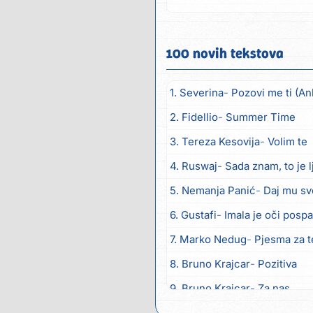
Uzalud...
100 novih tekstova
1. Severina
Pozovi me ti (An
2. Fidellio
Summer Time
3. Tereza Kesovija
Volim te
4. Ruswaj
Sada znam, to je 
5. Nemanja Panić
Daj mu sv
6. Gustafi
Imala je oči posp
7. Marko Nedug
Pjesma za 
8. Bruno Krajcar
Pozitiva
9. Bruno Krajcar
Za nas