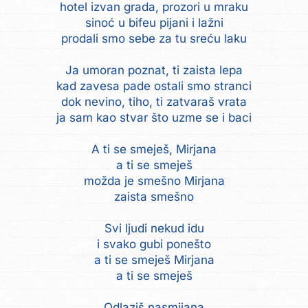
hotel izvan grada, prozori u mraku
sinoć u bifeu pijani i lažni
prodali smo sebe za tu sreću laku
Ja umoran poznat, ti zaista lepa
kad zavesa pade ostali smo stranci
dok nevino, tiho, ti zatvaraš vrata
ja sam kao stvar što uzme se i baci
A ti se smeješ, Mirjana
a ti se smeješ
možda je smešno Mirjana
zaista smešno
Svi ljudi nekud idu
i svako gubi ponešto
a ti se smeješ Mirjana
a ti se smeješ
Odlaziš nasmijana