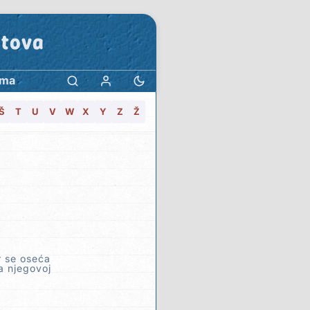
stova
ama
Š
T
U
V
W
X
Y
Z
Ž
r se oseća
a njegovoj