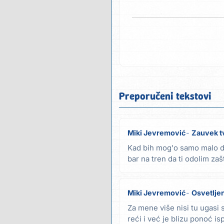
Preporučeni tekstovi
Miki Jevremović
Zauvek t
Kad bih mog'o samo malo d
bar na tren da ti odolim zaš
se borim...
Miki Jevremović
Osvetlje
Za mene više nisi tu ugasi 
reći i već je blizu ponoć i