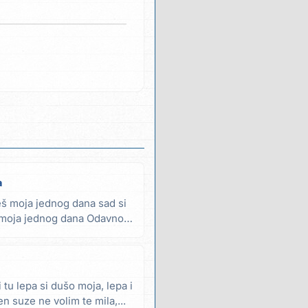
a
š moja jednog dana sad si
š moja jednog dana Odavno
 tu lepa si dušo moja, lepa i
en suze ne volim te mila,...