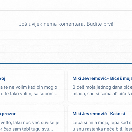
Još uvijek nema komentara. Budite prvi!
voj
Miki Jevremović
Bićeš moj
a te ne volim kad bih mog'o
Bićeš moja jednog dana biće
to te tako volim, sa sobom ja
mlada, sad si sama al' biće
te srećem ja...
n prozor
Miki Jevremović
Kako si
svetlo, laku noć već suviše je
Lepa si mila moja, lepa kad si
spričao sam tebi tugu svu
u snu rastanka neće biti, jes