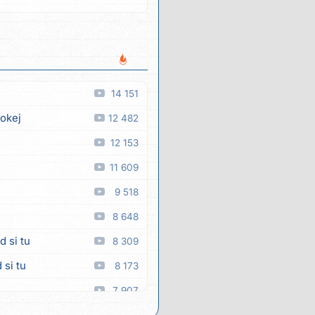
14 151
 okej
12 482
12 153
11 609
9 518
8 648
d si tu
8 309
 si tu
8 173
7 907