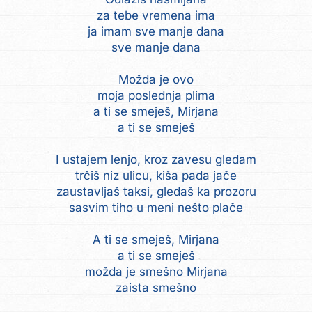
za tebe vremena ima
ja imam sve manje dana
sve manje dana
Možda je ovo
moja poslednja plima
a ti se smeješ, Mirjana
a ti se smeješ
I ustajem lenjo, kroz zavesu gledam
trčiš niz ulicu, kiša pada jače
zaustavljaš taksi, gledaš ka prozoru
sasvim tiho u meni nešto plače
A ti se smeješ, Mirjana
a ti se smeješ
možda je smešno Mirjana
zaista smešno