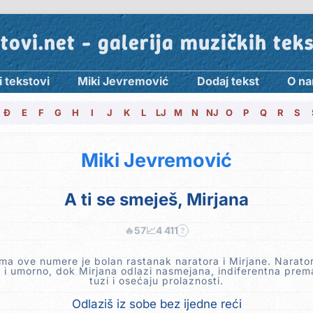
tovi.net - galerija muzičkih tek
i tekstovi
Miki Jevremović
Dodaj tekst
O n
Đ
E
F
G
H
I
J
K
L
LJ
M
N
NJ
O
P
Q
R
S
Miki Jevremović
A ti se smeješ, Mirjana
🔥
57
📈
4 411
?
ma ove numere je bolan rastanak naratora i Mirjane. Narato
 i umorno, dok Mirjana odlazi nasmejana, indiferentna prem
tuzi i osećaju prolaznosti.
Odlaziš iz sobe bez ijedne reći