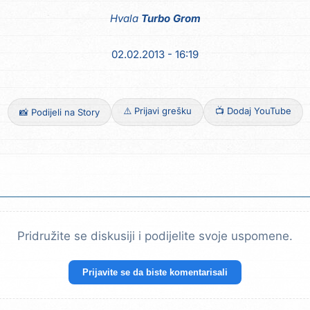
Hvala
Turbo Grom
02.02.2013 - 16:19
⚠️ Prijavi grešku
📺 Dodaj YouTube
📸 Podijeli na Story
Pridružite se diskusiji i podijelite svoje uspomene.
Prijavite se da biste komentarisali