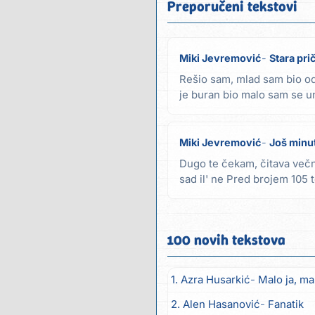
Preporučeni tekstovi
Miki Jevremović
Stara pri
Rešio sam, mlad sam bio od
je buran bio malo sam se u
volim kako...
Miki Jevremović
Još minu
Dugo te čekam, čitava večno
sad il' ne Pred brojem 105 
dođeš li...
100 novih tekstova
1. Azra Husarkić
Malo ja, mal
2. Alen Hasanović
Fanatik