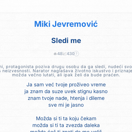
Miki Jevremović
Sledi me
🔥
48
📈
430
?
i, protagonista poziva drugu osobu da ga sledi, nudeći svo
 neizvesnosti. Narator naglašava životno iskustvo i priznaj
možda večno lutati, ali ipak želi da bude praćen.
Ja sam već tvoje proživeo vreme
ja znam da suze uvek stignu kasno
znam tvoje nade, htenja i dileme
sve mi je jasno
Možda si ti ta koju čekam
možda si ti ta zvezda daleka