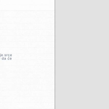
je srce
e da će