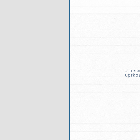
U pesm
uprkos