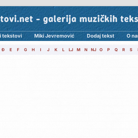
tovi.net - galerija muzičkih tek
i tekstovi
Miki Jevremović
Dodaj tekst
O n
Đ
E
F
G
H
I
J
K
L
LJ
M
N
NJ
O
P
Q
R
S