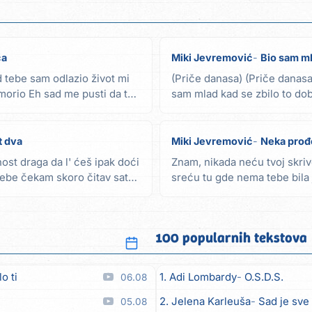
ča
Miki Jevremović
Bio sam m
 tebe sam odlazio život mi
(Priče danasa) (Priče danasa
morio Eh sad me pusti da te
sam mlad kad se zbilo to dob
bio moj...
t dva
Miki Jevremović
Neka prođ
st draga da l' ćeš ipak doći
Znam, nikada neću tvoj skrive
tebe čekam skoro čitav sat
sreću tu gde nema tebe bila 
prošla...
100 popularnih tekstova
o ti
1. Adi Lombardy
O.S.D.S.
06.08
2. Jelena Karleuša
Sad je sve
05.08