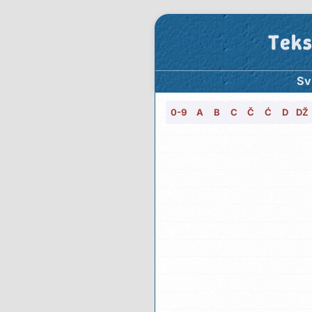
Teks
Sv
0-9
A
B
C
Č
Ć
D
DŽ