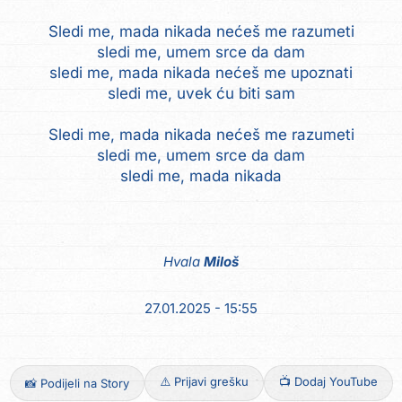
Sledi me, mada nikada nećeš me razumeti
sledi me, umem srce da dam
sledi me, mada nikada nećeš me upoznati
sledi me, uvek ću biti sam
Sledi me, mada nikada nećeš me razumeti
sledi me, umem srce da dam
sledi me, mada nikada
Hvala
Miloš
27.01.2025 - 15:55
⚠️ Prijavi grešku
📺 Dodaj YouTube
📸 Podijeli na Story