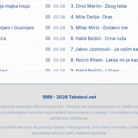
je majka tvoja
3. Dino Merlin
Zbog tebe
05.08
4. Mile Delija
Oras
05.08
vljani i Gusinjani
5. Mitar Mirić
Dotakni me
05.08
eća
6. Halid Bešlić
Crna ruža
05.08
7. Jakov Jozinović
Ja volim ka
05.08
8. Noćni Ritam
Lakše mi je kad
05.08
javi
9. Halid Bešlić
Ljiljani
05.08
o zver
10. Aleksandra Prijović
Kabab
05.08
ili
11. Faraon
Hello Kitty
05.08
1999 - 2026 Tekstovi.net
et
12. Aleksandra Prijović
Macho
05.08
jesama pripadaju njihovim autorima. Tekstovi.net zadržava prava na vlastiti vizua
go je zabranjeno masovno (automatsko) preuzimanje (scraping) i neovlašteno ko
oput lista od kadulje)
13. Noćni Ritam
Rekla si mi
05.08
portale bez odobrenja.
a
14. Karlo!
Mon amour
05.08
a muzičkih tekstova sa područja Bosne i Hercegovine, Crne Gore, Hrvatske i Srbi
provjerene stihove vaših omiljenih pjesama.
e, naš Marjane
15. Vesna Zmijanac
Ovo u gru
05.08