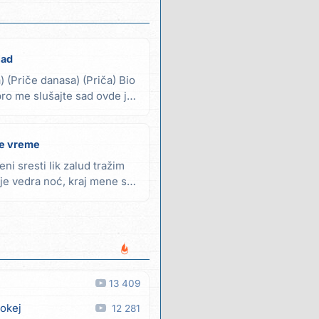
lad
) (Priče danasa) (Priča) Bio
ro me slušajte sad ovde je
e vreme
ni sresti lik zalud tražim
je vedra noć, kraj mene si
13 409
 okej
12 281