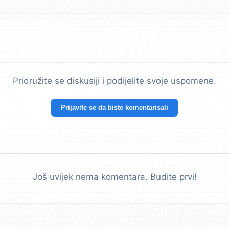
Pridružite se diskusiji i podijelite svoje uspomene.
Prijavite se da biste komentarisali
Još uvijek nema komentara. Budite prvi!