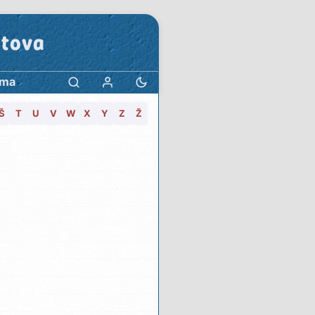
stova
ama
Š
T
U
V
W
X
Y
Z
Ž