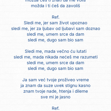
možda ćeš ti znati da me voliš
možda i ti ćeš da zavoliš
Ref.
Sledi me, jer sam život upoznao
sledi me, jer za ljubav od ljubavi sam doznao
sledi me, umem srce da dam
sledi me, dugo sam bio sam
Sledi me, mada večno ću lutati
sledi me, mada nikada nećeš me razumeti
sledi me, umem srce da dam
sledi me, dugo sam bio sam
Ja sam već tvoje proživeo vreme
ja znam da suze uvek stignu kasno
znam tvoje nade, htenja i dileme
sve mi je jasno
Ref.