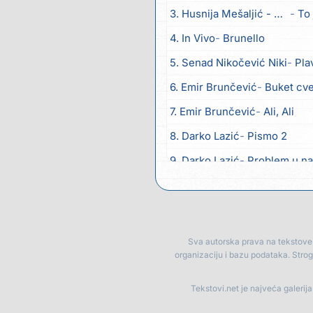
3. Husnija Mešaljić - Hule
To 
4. In Vivo
Brunello
5. Senad Nikočević Niki
Pla
6. Emir Brunčević
Buket cv
7. Emir Brunčević
Ali, Ali
8. Darko Lazić
Pismo 2
9. Darko Lazić
Problem u na
10. Aleksandra Đuranović
Ka
11. Meliha Imširović
Čujem m
12. Tereza Kesovija
Prvi cvij
Sva autorska prava na tekstove p
organizaciju i bazu podataka. Stro
13. Kopito
Ka´ list ol kaduje (P
14. Alen Polić
Rožica črljen
Tekstovi.net je najveća galerij
15. Oliver Dragojević
Marjan