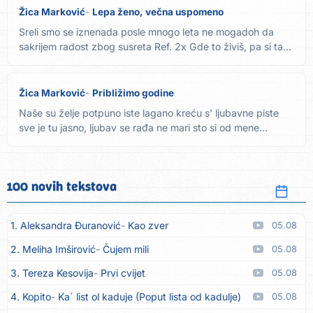
Žica Marković
Lepa ženo, večna uspomeno
Sreli smo se iznenada posle mnogo leta ne mogadoh da
sakrijem radost zbog susreta Ref. 2x Gde to živiš, pa si tako
lepa...
Žica Marković
Približimo godine
Naše su želje potpuno iste lagano kreću s' ljubavne piste
sve je tu jasno, ljubav se rađa ne mari sto si od mene
mlađa...
100 novih tekstova
1. Aleksandra Đuranović
Kao zver
05.08
2. Meliha Imširović
Čujem mili
05.08
3. Tereza Kesovija
Prvi cvijet
05.08
4. Kopito
Ka´ list ol kaduje (Poput lista od kadulje)
05.08