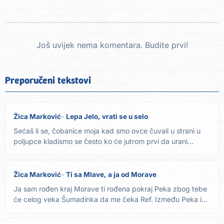
Još uvijek nema komentara. Budite prvi!
Preporučeni tekstovi
Žica Marković
Lepa Jelo, vrati se u selo
Sećaš li se, čobanice moja kad smo ovce čuvali u strani u
poljupce kladismo se često ko će jutrom prvi da urani
Izvor...
Žica Marković
Ti sa Mlave, a ja od Morave
Ja sam rođen kraj Morave ti rođena pokraj Peka zbog tebe
će celog veka Šumadinka da me čeka Ref. Između Peka i
Mlave...