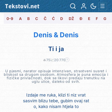
Tekstovi.net
☰
0-9
A
B
C
Č
Ć
D
DŽ
Đ
E
F
G
Denis & Denis
Ti i ja
🔥
75
📈
20 770
?
U pjesmi, narator opisuje intenzivan, strastveni susret i
bliskost sa drugom osobom. Atmosfera je puna emocija i
fizičke privlačnosti, dok se likovi predaju trenutku na
uglu ulice, daleko od svih.
Izdaje me ruka, klizi ti niz vrat
sasvim blizu tebe, gubim ovaj rat
o, kako nisam htjela to