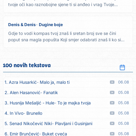
tvoje oči kao raznobojne sjene ti si anđeo i vrag Tvoje...
Denis & Denis
Dugine boje
Gdje to vodi kompas tvoj znaš li sretan broj sve se čini
poput sna magla popušta Koji smjer odabrati znaš li ko si
ti...
100 novih tekstova
1. Azra Husarkić
Malo ja, malo ti
06.08
2. Alen Hasanović
Fanatik
05.08
3. Husnija Mešaljić - Hule
To je majka tvoja
05.08
4. In Vivo
Brunello
05.08
5. Senad Nikočević Niki
Plavljani i Gusinjani
05.08
6. Emir Brunčević
Buket cveća
05.08