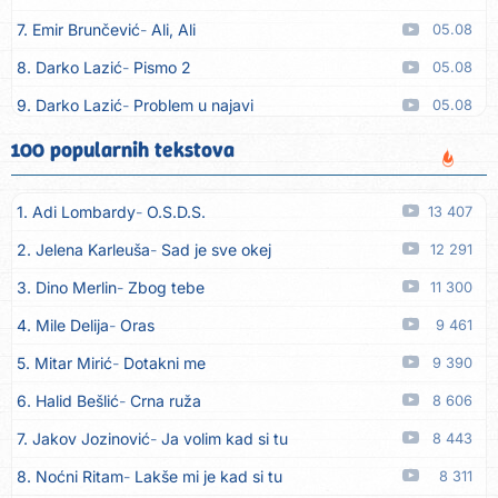
7. Emir Brunčević
Ali, Ali
05.08
8. Darko Lazić
Pismo 2
05.08
9. Darko Lazić
Problem u najavi
05.08
10. Aleksandra Đuranović
Kao zver
05.08
100 popularnih tekstova
11. Meliha Imširović
Čujem mili
05.08
1. Adi Lombardy
O.S.D.S.
13 407
12. Tereza Kesovija
Prvi cvijet
05.08
2. Jelena Karleuša
Sad je sve okej
12 291
13. Kopito
Ka´ list ol kaduje (Poput lista od kadulje)
05.08
3. Dino Merlin
Zbog tebe
11 300
14. Alen Polić
Rožica črljena
05.08
4. Mile Delija
Oras
9 461
15. Oliver Dragojević
Marjane, naš Marjane
05.08
5. Mitar Mirić
Dotakni me
9 390
16. Klapa Kaše Dubrovnik
Nisam srce našao na cesti
05.08
6. Halid Bešlić
Crna ruža
8 606
17. Grupa Makedonija
Ima edna moma
05.08
7. Jakov Jozinović
Ja volim kad si tu
8 443
18. Ljupka Dimitrovska
Javi se telefonom
05.08
8. Noćni Ritam
Lakše mi je kad si tu
8 311
19. Grupa 777
Kada zazvoni moj telefon
05.08