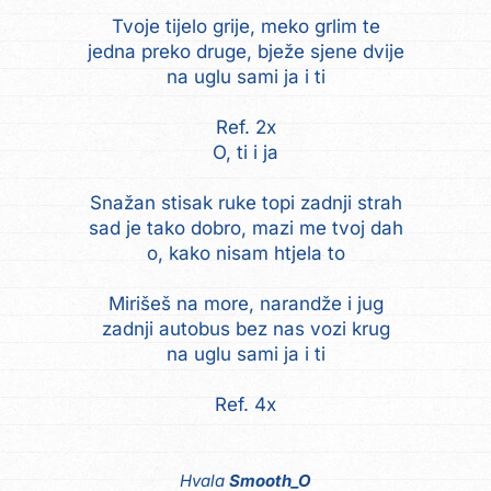
Tvoje tijelo grije, meko grlim te
jedna preko druge, bježe sjene dvije
na uglu sami ja i ti
Ref. 2x
O, ti i ja
Snažan stisak ruke topi zadnji strah
sad je tako dobro, mazi me tvoj dah
o, kako nisam htjela to
Mirišeš na more, narandže i jug
zadnji autobus bez nas vozi krug
na uglu sami ja i ti
Ref. 4x
Hvala
Smooth_O