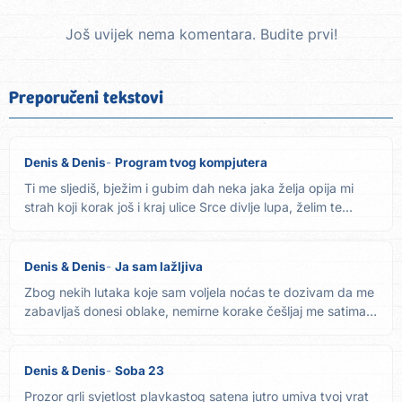
Još uvijek nema komentara. Budite prvi!
Preporučeni tekstovi
Denis & Denis
Program tvog kompjutera
Ti me sljediš, bježim i gubim dah neka jaka želja opija mi
strah koji korak još i kraj ulice Srce divlje lupa, želim te...
Denis & Denis
Ja sam lažljiva
Zbog nekih lutaka koje sam voljela noćas te dozivam da me
zabavljaš donesi oblake, nemirne korake češljaj me satima
i...
Denis & Denis
Soba 23
Prozor grli svjetlost plavkastog satena jutro umiva tvoj vrat