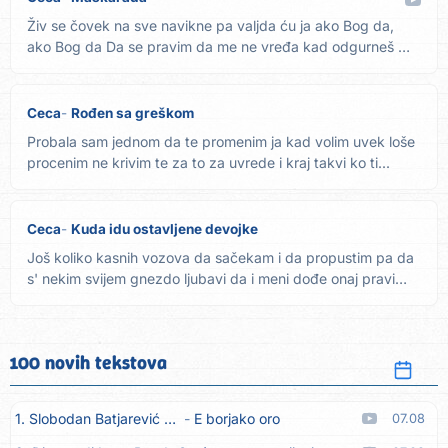
Živ se čovek na sve navikne pa valjda ću ja ako Bog da,
ako Bog da Da se pravim da me ne vređa kad odgurneš me
da...
Ceca
Rođen sa greškom
Probala sam jednom da te promenim ja kad volim uvek loše
procenim ne krivim te za to za uvrede i kraj takvi ko ti...
Ceca
Kuda idu ostavljene devojke
Još koliko kasnih vozova da sačekam i da propustim pa da
s' nekim svijem gnezdo ljubavi da i meni dođe onaj pravi
Ref....
100 novih tekstova
1. Slobodan Batjarević Čobe
E borjako oro
07.08