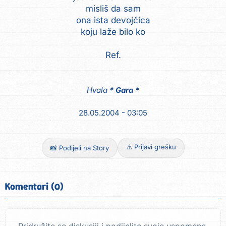
misliš da sam
ona ista devojčica
koju laže bilo ko
Ref.
Hvala
* Gara *
28.05.2004 - 03:05
⚠️ Prijavi grešku
📸 Podijeli na Story
Komentari (0)