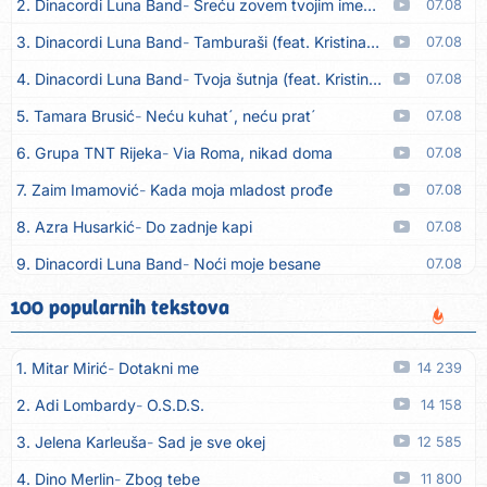
2. Dinacordi Luna Band
Sreću zovem tvojim imenom (feat. Kristina Smetko)
07.08
3. Dinacordi Luna Band
Tamburaši (feat. Kristina Smetko)
07.08
4. Dinacordi Luna Band
Tvoja šutnja (feat. Kristina Smetko)
07.08
5. Tamara Brusić
Neću kuhat´, neću prat´
07.08
6. Grupa TNT Rijeka
Via Roma, nikad doma
07.08
7. Zaim Imamović
Kada moja mladost prođe
07.08
8. Azra Husarkić
Do zadnje kapi
07.08
9. Dinacordi Luna Band
Noći moje besane
07.08
10. Pet za 5
Pozdravi mi Stubicu
07.08
100 popularnih tekstova
11. Dinacordi Luna Band
Anđeo moj
07.08
1. Mitar Mirić
Dotakni me
14 239
12. Vesna Kartuš
Vrati se
07.08
2. Adi Lombardy
O.S.D.S.
14 158
13. Severina
Pozovi me ti (Anksiozna)
06.08
3. Jelena Karleuša
Sad je sve okej
12 585
14. Fidellio
Summer Time
06.08
4. Dino Merlin
Zbog tebe
11 800
15. Tereza Kesovija
Volim te
06.08