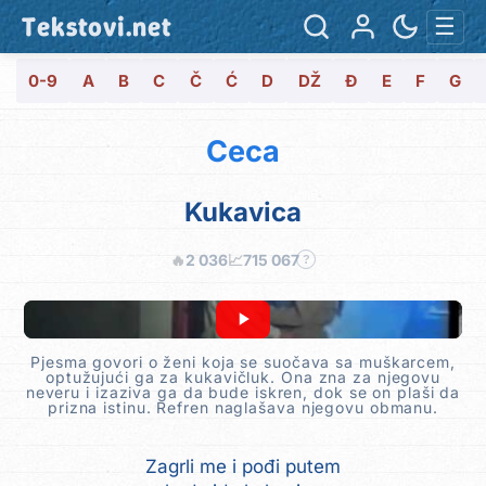
Tekstovi.net
☰
0-9
A
B
C
Č
Ć
D
DŽ
Đ
E
F
G
Ceca
Kukavica
🔥
2 036
📈
715 067
?
Pjesma govori o ženi koja se suočava sa muškarcem,
optužujući ga za kukavičluk. Ona zna za njegovu
neveru i izaziva ga da bude iskren, dok se on plaši da
prizna istinu. Refren naglašava njegovu obmanu.
Zagrli me i pođi putem