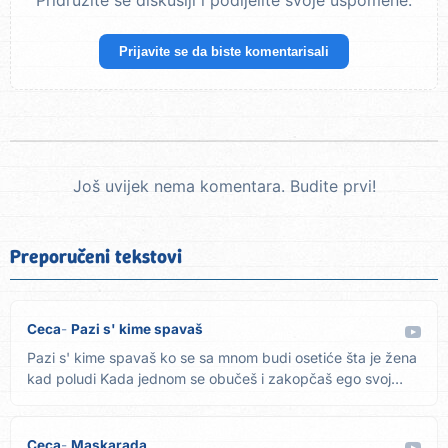
Pridružite se diskusiji i podijelite svoje uspomene.
Prijavite se da biste komentarisali
Još uvijek nema komentara. Budite prvi!
Preporučeni tekstovi
Ceca
Pazi s' kime spavaš
Pazi s' kime spavaš ko se sa mnom budi osetiće šta je žena
kad poludi Kada jednom se obučeš i zakopčaš ego svoj
kasno...
Ceca
Maskarada