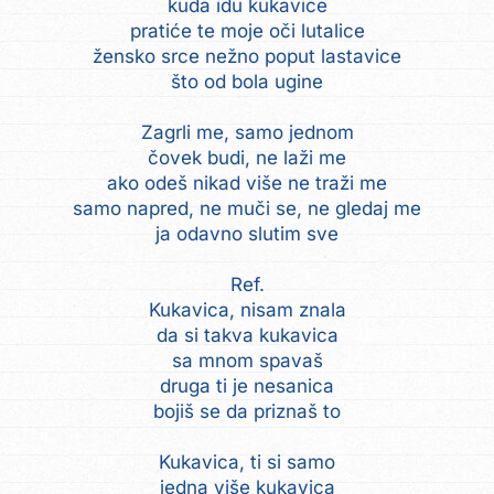
kuda idu kukavice
pratiće te moje oči lutalice
žensko srce nežno poput lastavice
što od bola ugine
Zagrli me, samo jednom
čovek budi, ne laži me
ako odeš nikad više ne traži me
samo napred, ne muči se, ne gledaj me
ja odavno slutim sve
Ref.
Kukavica, nisam znala
da si takva kukavica
sa mnom spavaš
druga ti je nesanica
bojiš se da priznaš to
Kukavica, ti si samo
jedna više kukavica