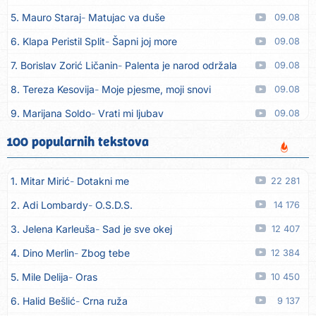
5. Mauro Staraj
Matujac va duše
09.08
6. Klapa Peristil Split
Šapni joj more
09.08
7. Borislav Zorić Ličanin
Palenta je narod održala
09.08
8. Tereza Kesovija
Moje pjesme, moji snovi
09.08
9. Marijana Soldo
Vrati mi ljubav
09.08
10. Dinacordi Luna Band
Imam želju
09.08
100 popularnih tekstova
11. Dinacordi Luna Band
Rane moje
09.08
1. Mitar Mirić
Dotakni me
22 281
12. Tereza Kesovija
Ne oplakuj nas ljubavi
09.08
2. Adi Lombardy
O.S.D.S.
14 176
13. Artif Intaković
Oči boje meda
09.08
3. Jelena Karleuša
Sad je sve okej
12 407
14. Rifat Tepić
Iza tamnih zavjesa
09.08
4. Dino Merlin
Zbog tebe
12 384
15. Dinacordi Luna Band
Srce svoje neću drugoj dati
09.08
5. Mile Delija
Oras
10 450
16. Dreletronic
Vumrl mi je pajcek moj
08.08
6. Halid Bešlić
Crna ruža
9 137
17. Dinacordi Luna Band
Zora plava
08.08