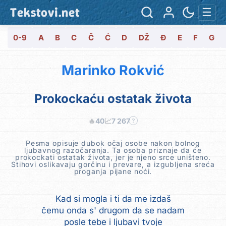
Tekstovi.net
☰
0-9
A
B
C
Č
Ć
D
DŽ
Đ
E
F
G
Marinko Rokvić
Prokockaću ostatak života
🔥
40
📈
7 267
?
Pesma opisuje dubok očaj osobe nakon bolnog
ljubavnog razočaranja. Ta osoba priznaje da će
prokockati ostatak života, jer je njeno srce uništeno.
Stihovi oslikavaju gorčinu i prevare, a izgubljena sreća
proganja pijane noći.
Kad si mogla i ti da me izdaš
čemu onda s' drugom da se nadam
posle tebe i ljubavi tvoje