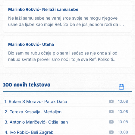
Marinko Rokvić
Ne laži samu sebe
Ne laži samu sebe ne varaj srce svoje ne mogu njegove
usne da ljube kao moje Ref. 2x Da se još jednom rodi da ima
srca...
Marinko Rokvić
Uteha
Bio sam na rubu očaja pio sam i sećao se nje onda si od
nekud svratila proveli smo noć i to je sve Ref. Koliko ti...
100 novih tekstova
1. Rokeri S Moravu
Patak Dača
10.08
2. Tereza Kesovija
Medaljon
10.08
3. Antonio Maričević
Otiša’ san
10.08
4. Ivo Robić
Beli Zagreb
10.08