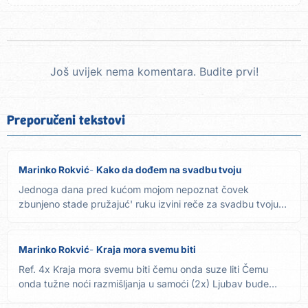
Još uvijek nema komentara. Budite prvi!
Preporučeni tekstovi
Marinko Rokvić
Kako da dođem na svadbu tvoju
Jednoga dana pred kućom mojom nepoznat čovek
zbunjeno stade pružajuć' ruku izvini reče za svadbu tvoju
poziv mi dade...
Marinko Rokvić
Kraja mora svemu biti
Ref. 4x Kraja mora svemu biti čemu onda suze liti Čemu
onda tužne noći razmišljanja u samoći (2x) Ljubav bude
ljubav...