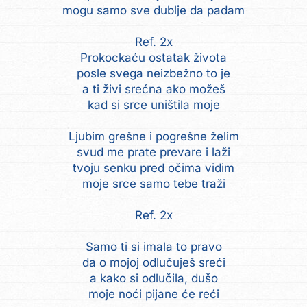
mogu samo sve dublje da padam
Ref. 2x
Prokockaću ostatak života
posle svega neizbežno to je
a ti živi srećna ako možeš
kad si srce uništila moje
Ljubim grešne i pogrešne želim
svud me prate prevare i laži
tvoju senku pred očima vidim
moje srce samo tebe traži
Ref. 2x
Samo ti si imala to pravo
da o mojoj odlučuješ sreći
a kako si odlučila, dušo
moje noći pijane će reći