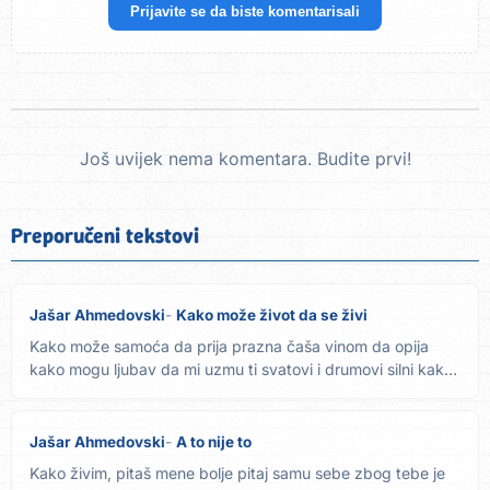
Prijavite se da biste komentarisali
Još uvijek nema komentara. Budite prvi!
Preporučeni tekstovi
Jašar Ahmedovski
Kako može život da se živi
Kako može samoća da prija prazna čaša vinom da opija
kako mogu ljubav da mi uzmu ti svatovi i drumovi silni kako
mogu...
Jašar Ahmedovski
A to nije to
Kako živim, pitaš mene bolje pitaj samu sebe zbog tebe je