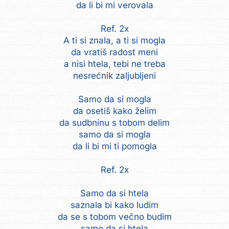
da li bi mi verovala
Ref. 2x
A ti si znala, a ti si mogla
da vratiš radost meni
a nisi htela, tebi ne treba
nesrećnik zaljubljeni
Samo da si mogla
da osetiš kako želim
da sudbninu s tobom delim
samo da si mogla
da li bi mi ti pomogla
Ref. 2x
Samo da si htela
saznala bi kako ludim
da se s tobom večno budim
samo da si htela