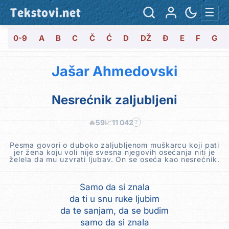
Tekstovi.net
☰
0-9
A
B
C
Č
Ć
D
DŽ
Đ
E
F
G
Jašar Ahmedovski
Nesrećnik zaljubljeni
🔥
59
📈
11 042
?
Pesma govori o duboko zaljubljenom muškarcu koji pati
jer žena koju voli nije svesna njegovih osećanja niti je
želela da mu uzvrati ljubav. On se oseća kao nesrećnik.
Samo da si znala
da ti u snu ruke ljubim
da te sanjam, da se budim
samo da si znala