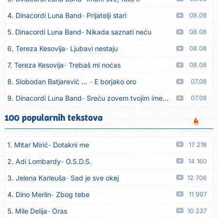
4. Dinacordi Luna Band
Prijatelji stari
08.08
5. Dinacordi Luna Band
Nikada saznati neću
08.08
6. Tereza Kesovija
Ljubavi nestaju
08.08
7. Tereza Kesovija
Trebaš mi noćas
08.08
8. Slobodan Batjarević Čobe
E borjako oro
07.08
9. Dinacordi Luna Band
Sreću zovem tvojim imenom (feat. Kristina Smetko)
07.08
10. Dinacordi Luna Band
Tamburaši (feat. Kristina Smetko)
07.08
100 popularnih tekstova
11. Dinacordi Luna Band
Tvoja šutnja (feat. Kristina Smetko)
07.08
1. Mitar Mirić
Dotakni me
17 218
12. Tamara Brusić
Neću kuhat´, neću prat´
07.08
2. Adi Lombardy
O.S.D.S.
14 160
13. Grupa TNT Rijeka
Via Roma, nikad doma
07.08
3. Jelena Karleuša
Sad je sve okej
12 706
14. Zaim Imamović
Kada moja mladost prođe
07.08
4. Dino Merlin
Zbog tebe
11 997
15. Azra Husarkić
Do zadnje kapi
07.08
5. Mile Delija
Oras
10 237
16. Dinacordi Luna Band
Noći moje besane
07.08