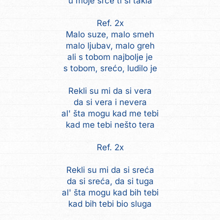
u moje srce ti si takla
Ref. 2x
Malo suze, malo smeh
malo ljubav, malo greh
ali s tobom najbolje je
s tobom, srećo, ludilo je
Rekli su mi da si vera
da si vera i nevera
al' šta mogu kad me tebi
kad me tebi nešto tera
Ref. 2x
Rekli su mi da si sreća
da si sreća, da si tuga
al' šta mogu kad bih tebi
kad bih tebi bio sluga