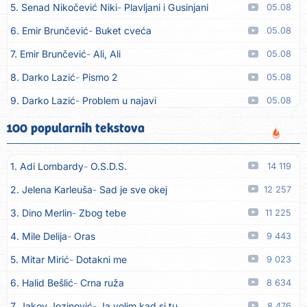
5. Senad Nikočević Niki
Plavljani i Gusinjani
05.08
6. Emir Brunčević
Buket cveća
05.08
7. Emir Brunčević
Ali, Ali
05.08
8. Darko Lazić
Pismo 2
05.08
9. Darko Lazić
Problem u najavi
05.08
10. Aleksandra Đuranović
Kao zver
05.08
100 popularnih tekstova
11. Meliha Imširović
Čujem mili
05.08
1. Adi Lombardy
O.S.D.S.
14 119
12. Tereza Kesovija
Prvi cvijet
05.08
2. Jelena Karleuša
Sad je sve okej
12 257
13. Kopito
Ka´ list ol kaduje (Poput lista od kadulje)
05.08
3. Dino Merlin
Zbog tebe
11 225
14. Alen Polić
Rožica črljena
05.08
4. Mile Delija
Oras
9 443
15. Oliver Dragojević
Marjane, naš Marjane
05.08
5. Mitar Mirić
Dotakni me
9 023
16. Klapa Kaše Dubrovnik
Nisam srce našao na cesti
05.08
6. Halid Bešlić
Crna ruža
8 634
17. Grupa Makedonija
Ima edna moma
05.08
7. Jakov Jozinović
Ja volim kad si tu
8 476