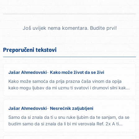
Još uvijek nema komentara. Budite prvi!
Preporučeni tekstovi
Jašar Ahmedovski
Kako može život da se živi
Kako može samoća da prija prazna čaša vinom da opija
kako mogu ljubav da mi uzmu ti svatovi i drumovi silni kako
mogu...
Jašar Ahmedovski
Nesrećnik zaljubljeni
Samo da si znala da ti u snu ruke ljubim da te sanjam, da se
budim samo da si znala da li bi mi verovala Ref. 2x A ti...