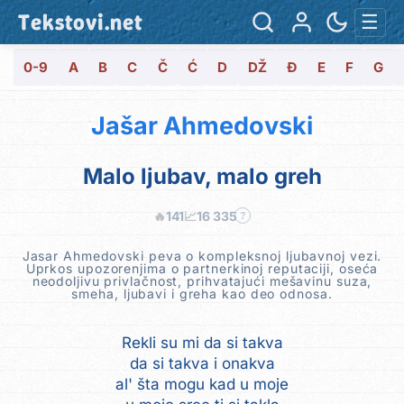
Tekstovi.net
☰
0-9
A
B
C
Č
Ć
D
DŽ
Đ
E
F
G
Jašar Ahmedovski
Malo ljubav, malo greh
🔥
141
📈
16 335
?
Jasar Ahmedovski peva o kompleksnoj ljubavnoj vezi.
Uprkos upozorenjima o partnerkinoj reputaciji, oseća
neodoljivu privlačnost, prihvatajući mešavinu suza,
smeha, ljubavi i greha kao deo odnosa.
Rekli su mi da si takva
da si takva i onakva
al' šta mogu kad u moje