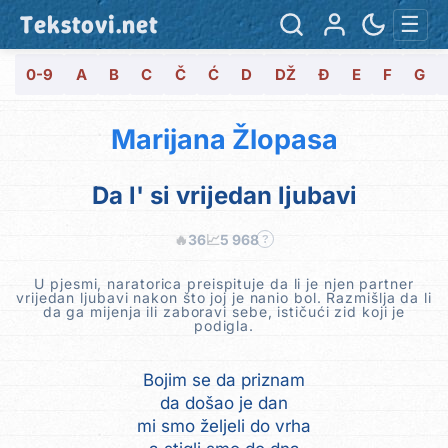
Tekstovi.net
☰
0-9
A
B
C
Č
Ć
D
DŽ
Đ
E
F
G
Marijana Žlopasa
Da l' si vrijedan ljubavi
🔥
36
📈
5 968
?
U pjesmi, naratorica preispituje da li je njen partner
vrijedan ljubavi nakon što joj je nanio bol. Razmišlja da li
da ga mijenja ili zaboravi sebe, ističući zid koji je
podigla.
Bojim se da priznam
da došao je dan
mi smo željeli do vrha