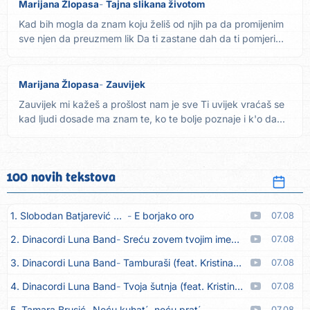
Marijana Žlopasa
Tajna slikana životom
Kad bih mogla da znam koju želiš od njih pa da promijenim
sve njen da preuzmem lik Da ti zastane dah da ti pomjerim
tlo...
Marijana Žlopasa
Zauvijek
Zauvijek mi kažeš a prošlost nam je sve Ti uvijek vraćaš se
kad ljudi dosade ma znam te, ko te bolje poznaje i k'o da...
100 novih tekstova
1. Slobodan Batjarević Čobe
E borjako oro
07.08
2. Dinacordi Luna Band
Sreću zovem tvojim imenom (feat. Kristina Smetko)
07.08
3. Dinacordi Luna Band
Tamburaši (feat. Kristina Smetko)
07.08
4. Dinacordi Luna Band
Tvoja šutnja (feat. Kristina Smetko)
07.08
5. Tamara Brusić
Neću kuhat´, neću prat´
07.08