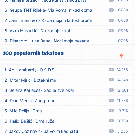
6. Grupa TNT Rijeka
Via Roma, nikad doma
07.08
7. Zaim Imamović
Kada moja mladost prođe
07.08
8. Azra Husarkić
Do zadnje kapi
07.08
9. Dinacordi Luna Band
Noći moje besane
07.08
10. Pet za 5
Pozdravi mi Stubicu
07.08
100 popularnih tekstova
11. Dinacordi Luna Band
Anđeo moj
07.08
1. Adi Lombardy
O.S.D.S.
14 158
12. Vesna Kartuš
Vrati se
07.08
2. Mitar Mirić
Dotakni me
14 148
13. Severina
Pozovi me ti (Anksiozna)
06.08
3. Jelena Karleuša
Sad je sve okej
12 581
14. Fidellio
Summer Time
06.08
4. Dino Merlin
Zbog tebe
11 788
15. Tereza Kesovija
Volim te
06.08
5. Mile Delija
Oras
9 716
16. Ruswaj
Sada znam, to je ljubav
06.08
6. Halid Bešlić
Crna ruža
8 780
17. Nemanja Panić
Daj mu sve što si dala meni
06.08
7. Jakov Jozinović
Ja volim kad si tu
8 255
18. Gustafi
Imala je oči pospane
06.08