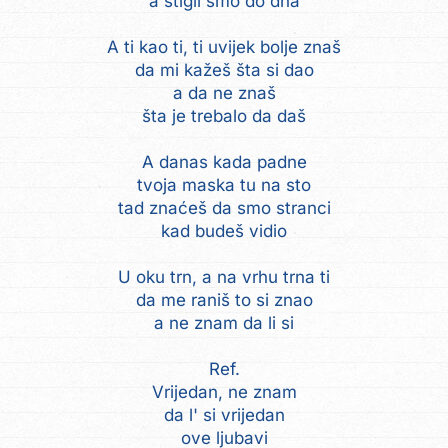
a stigli smo do dna
A ti kao ti, ti uvijek bolje znaš
da mi kažeš šta si dao
a da ne znaš
šta je trebalo da daš
A danas kada padne
tvoja maska tu na sto
tad znaćeš da smo stranci
kad budeš vidio
U oku trn, a na vrhu trna ti
da me raniš to si znao
a ne znam da li si
Ref.
Vrijedan, ne znam
da l' si vrijedan
ove ljubavi