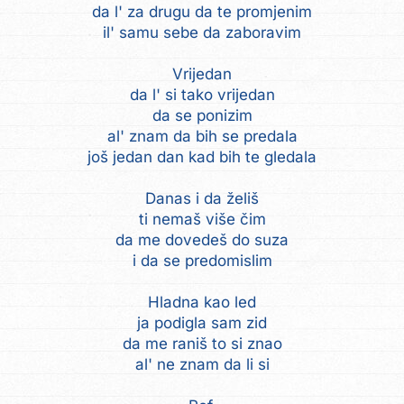
da l' za drugu da te promjenim
il' samu sebe da zaboravim
Vrijedan
da l' si tako vrijedan
da se ponizim
al' znam da bih se predala
još jedan dan kad bih te gledala
Danas i da želiš
ti nemaš više čim
da me dovedeš do suza
i da se predomislim
Hladna kao led
ja podigla sam zid
da me raniš to si znao
al' ne znam da li si