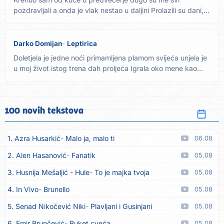
pozdravljali a onda je vlak nestao u daljini Prolazili su dani,
mjeseci...
Darko Domijan
Leptirica
Doletjela je jedne noći primamljena plamom svijeća unjela je
u moj život istog trena dah proljeća Igrala oko mene kao...
100 novih tekstova
1. Azra Husarkić
Malo ja, malo ti
06.08
2. Alen Hasanović
Fanatik
05.08
3. Husnija Mešaljić - Hule
To je majka tvoja
05.08
4. In Vivo
Brunello
05.08
5. Senad Nikočević Niki
Plavljani i Gusinjani
05.08
6. Emir Brunčević
Buket cveća
05.08