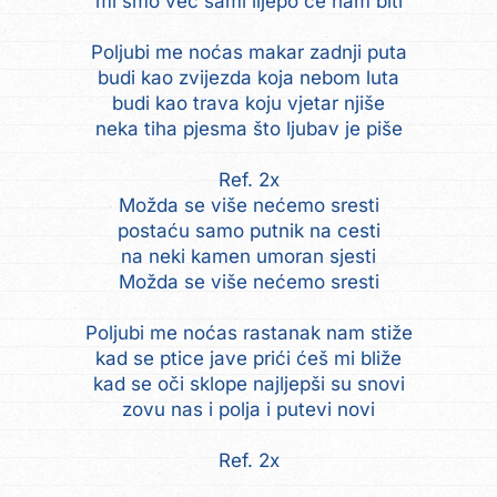
mi smo već sami lijepo će nam biti
Poljubi me noćas makar zadnji puta
budi kao zvijezda koja nebom luta
budi kao trava koju vjetar njiše
neka tiha pjesma što ljubav je piše
Ref. 2x
Možda se više nećemo sresti
postaću samo putnik na cesti
na neki kamen umoran sjesti
Možda se više nećemo sresti
Poljubi me noćas rastanak nam stiže
kad se ptice jave prići ćeš mi bliže
kad se oči sklope najljepši su snovi
zovu nas i polja i putevi novi
Ref. 2x