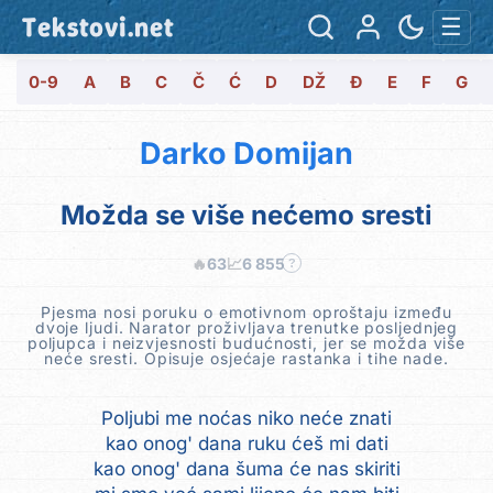
Tekstovi.net
☰
0-9
A
B
C
Č
Ć
D
DŽ
Đ
E
F
G
Darko Domijan
Možda se više nećemo sresti
🔥
63
📈
6 855
?
Pjesma nosi poruku o emotivnom oproštaju između
dvoje ljudi. Narator proživljava trenutke posljednjeg
poljupca i neizvjesnosti budućnosti, jer se možda više
neće sresti. Opisuje osjećaje rastanka i tihe nade.
Poljubi me noćas niko neće znati
kao onog' dana ruku ćeš mi dati
kao onog' dana šuma će nas skiriti