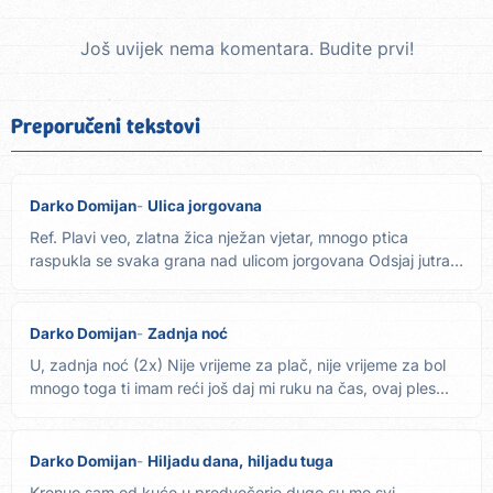
Još uvijek nema komentara. Budite prvi!
Preporučeni tekstovi
Darko Domijan
Ulica jorgovana
Ref. Plavi veo, zlatna žica nježan vjetar, mnogo ptica
raspukla se svaka grana nad ulicom jorgovana Odsjaj jutra,
rosa...
Darko Domijan
Zadnja noć
U, zadnja noć (2x) Nije vrijeme za plač, nije vrijeme za bol
mnogo toga ti imam reći još daj mi ruku na čas, ovaj ples...
Darko Domijan
Hiljadu dana, hiljadu tuga
Krenuo sam od kuće u predvečerje dugo su me svi