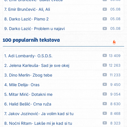
7. Emir Brunčević
Ali, Ali
05.08
8. Darko Lazić
Pismo 2
05.08
9. Darko Lazić
Problem u najavi
05.08
10. Aleksandra Đuranović
Kao zver
05.08
100 popularnih tekstova
11. Meliha Imširović
Čujem mili
05.08
1. Adi Lombardy
O.S.D.S.
13 409
12. Tereza Kesovija
Prvi cvijet
05.08
2. Jelena Karleuša
Sad je sve okej
12 263
13. Kopito
Ka´ list ol kaduje (Poput lista od kadulje)
05.08
3. Dino Merlin
Zbog tebe
11 233
14. Alen Polić
Rožica črljena
05.08
4. Mile Delija
Oras
9 450
15. Oliver Dragojević
Marjane, naš Marjane
05.08
5. Mitar Mirić
Dotakni me
9 054
16. Klapa Kaše Dubrovnik
Nisam srce našao na cesti
05.08
6. Halid Bešlić
Crna ruža
8 630
17. Grupa Makedonija
Ima edna moma
05.08
7. Jakov Jozinović
Ja volim kad si tu
8 468
18. Ljupka Dimitrovska
Javi se telefonom
05.08
8. Noćni Ritam
Lakše mi je kad si tu
8 323
19. Grupa 777
Kada zazvoni moj telefon
05.08