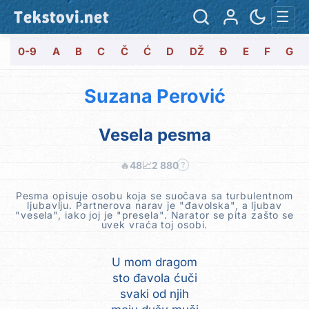
Tekstovi.net
☰
0-9
A
B
C
Č
Ć
D
DŽ
Đ
E
F
G
Suzana Perović
Vesela pesma
🔥
48
📈
2 880
?
Pesma opisuje osobu koja se suočava sa turbulentnom
ljubavlju. Partnerova narav je "đavolska", a ljubav
"vesela", iako joj je "presela". Narator se pita zašto se
uvek vraća toj osobi.
U mom dragom
sto đavola ćuči
svaki od njih