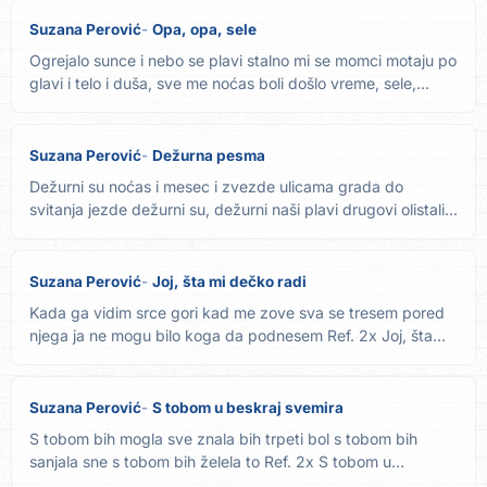
Suzana Perović
Opa, opa, sele
Ogrejalo sunce i nebo se plavi stalno mi se momci motaju po
glavi i telo i duša, sve me noćas boli došlo vreme, sele,...
Suzana Perović
Dežurna pesma
Dežurni su noćas i mesec i zvezde ulicama grada do
svitanja jezde dežurni su, dežurni naši plavi drugovi olistali...
Suzana Perović
Joj, šta mi dečko radi
Kada ga vidim srce gori kad me zove sva se tresem pored
njega ja ne mogu bilo koga da podnesem Ref. 2x Joj, šta
mi...
Suzana Perović
S tobom u beskraj svemira
S tobom bih mogla sve znala bih trpeti bol s tobom bih
sanjala sne s tobom bih želela to Ref. 2x S tobom u
beskraj...