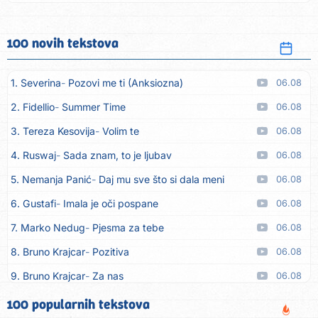
100 novih tekstova
1. Severina
Pozovi me ti (Anksiozna)
06.08
2. Fidellio
Summer Time
06.08
3. Tereza Kesovija
Volim te
06.08
4. Ruswaj
Sada znam, to je ljubav
06.08
5. Nemanja Panić
Daj mu sve što si dala meni
06.08
6. Gustafi
Imala je oči pospane
06.08
7. Marko Nedug
Pjesma za tebe
06.08
8. Bruno Krajcar
Pozitiva
06.08
9. Bruno Krajcar
Za nas
06.08
10. Tereza Kesovija
Da li ću moći
06.08
100 popularnih tekstova