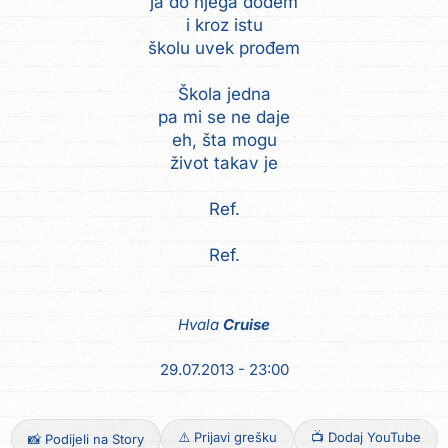
ja do njega dođem
i kroz istu
školu uvek prođem
Škola jedna
pa mi se ne daje
eh, šta mogu
život takav je
Ref.
Ref.
Hvala
Cruise
29.07.2013 - 23:00
⚠️ Prijavi grešku
📺 Dodaj YouTube
📸 Podijeli na Story