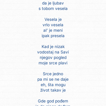
da je ljubav
s tobom vesela
Vesela je
vrlo vesela
al' je meni
ipak presela
Kad je nizak
vodostaj na Savi
njegov pogled
moje srce plavi
Srce jedno
pa mi se ne daje
eh, šta mogu
život takav je
Gde god pođem