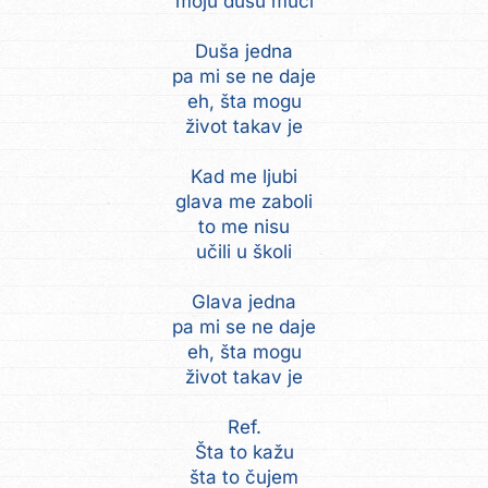
moju dušu muči
Duša jedna
pa mi se ne daje
eh, šta mogu
život takav je
Kad me ljubi
glava me zaboli
to me nisu
učili u školi
Glava jedna
pa mi se ne daje
eh, šta mogu
život takav je
Ref.
Šta to kažu
šta to čujem