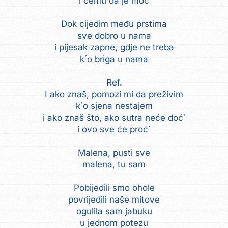
i čemu da je moć
Dok cijedim među prstima
sve dobro u nama
i pijesak zapne, gdje ne treba
k´o briga u nama
Ref.
I ako znaš, pomozi mi da preživim
k´o sjena nestajem
i ako znaš što, ako sutra neće doć´
i ovo sve će proć´
Malena, pusti sve
malena, tu sam
Pobijedili smo ohole
povrijedili naše mitove
ogulila sam jabuku
u jednom potezu