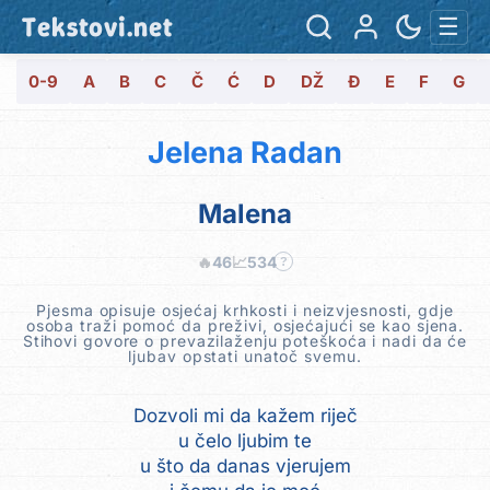
Tekstovi.net
☰
0-9
A
B
C
Č
Ć
D
DŽ
Đ
E
F
G
Jelena Radan
Malena
🔥
46
📈
534
?
Pjesma opisuje osjećaj krhkosti i neizvjesnosti, gdje
osoba traži pomoć da preživi, osjećajući se kao sjena.
Stihovi govore o prevazilaženju poteškoća i nadi da će
ljubav opstati unatoč svemu.
Dozvoli mi da kažem riječ
u čelo ljubim te
u što da danas vjerujem