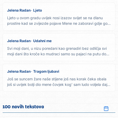
Jelena Radan
Ljeto
Ljeto u ovom gradu uvijek nosi izazov svijet se na dlanu
prostire kad se zvijezde pojave Mene ne zaboravi gdje god
da...
Jelena Radan
Udahni me
Svi moji dani, u nizu poredani kao grenadiri bez odličja svi
moji dani što kroče ko mudraci samo su pajaci na putu do...
Jelena Radan
Tragom ljubavi
Još se suncem žare naše stijene još nas korak čeka obala
još si uvijek bolji dio mene čovjek kog' sam ludo voljela daj...
100 novih tekstova