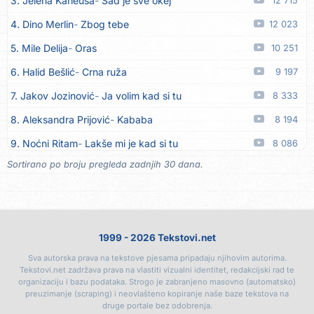
3. Jelena Karleuša
Sad je sve okej
12 715
14. Zaim Imamović
Kada moja mladost prođe
07.08
4. Dino Merlin
Zbog tebe
12 023
15. Azra Husarkić
Do zadnje kapi
07.08
5. Mile Delija
Oras
10 251
16. Dinacordi Luna Band
Noći moje besane
07.08
6. Halid Bešlić
Crna ruža
9 197
17. Pet za 5
Pozdravi mi Stubicu
07.08
7. Jakov Jozinović
Ja volim kad si tu
8 333
18. Dinacordi Luna Band
Anđeo moj
07.08
8. Aleksandra Prijović
Kababa
8 194
19. Vesna Kartuš
Vrati se
07.08
9. Noćni Ritam
Lakše mi je kad si tu
8 086
20. Severina
Pozovi me ti (Anksiozna)
06.08
Sortirano po broju pregleda zadnjih 30 dana.
10. Halid Bešlić
Ljiljani
7 826
21. Fidellio
Summer Time
06.08
11. Aleksandra Prijović
Macho man
7 374
22. Tereza Kesovija
Volim te
06.08
12. Faraon
Hello Kitty
7 208
23. Ruswaj
Sada znam, to je ljubav
06.08
1999 - 2026 Tekstovi.net
13. Vesna Zmijanac
Ovo u grudima
6 745
24. Nemanja Panić
Daj mu sve što si dala meni
06.08
Sva autorska prava na tekstove pjesama pripadaju njihovim autorima.
14. Noćni Ritam
Rekla si mi
6 509
25. Gustafi
Imala je oči pospane
06.08
Tekstovi.net zadržava prava na vlastiti vizualni identitet, redakcijski rad te
organizaciju i bazu podataka. Strogo je zabranjeno masovno (automatsko)
15. Karlo!
Mon amour
6 390
26. Marko Nedug
Pjesma za tebe
06.08
preuzimanje (scraping) i neovlašteno kopiranje naše baze tekstova na
druge portale bez odobrenja.
16. Džej Ramadanovski
Ova mačka do mene
6 339