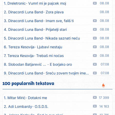
1. Dreletronic
Vumrl mi je pajcek moj
08.08
2. Dinacordi Luna Band
Zora plava
08.08
3. Dinacordi Luna Band
Imam sve, fališ ti
08.08
4. Dinacordi Luna Band
Prijatelji stari
08.08
5. Dinacordi Luna Band
Nikada saznati neću
08.08
6. Tereza Kesovija
Ljubavi nestaju
08.08
7. Tereza Kesovija
Trebaš mi noćas
08.08
8. Slobodan Batjarević Čobe
E borjako oro
07.08
9. Dinacordi Luna Band
Sreću zovem tvojim imenom (feat. Kristina Smetko)
07.08
10. Dinacordi Luna Band
Tamburaši (feat. Kristina Smetko)
07.08
100 popularnih tekstova
11. Dinacordi Luna Band
Tvoja šutnja (feat. Kristina Smetko)
07.08
1. Mitar Mirić
Dotakni me
17 399
12. Tamara Brusić
Neću kuhat´, neću prat´
07.08
2. Adi Lombardy
O.S.D.S.
14 163
13. Grupa TNT Rijeka
Via Roma, nikad doma
07.08