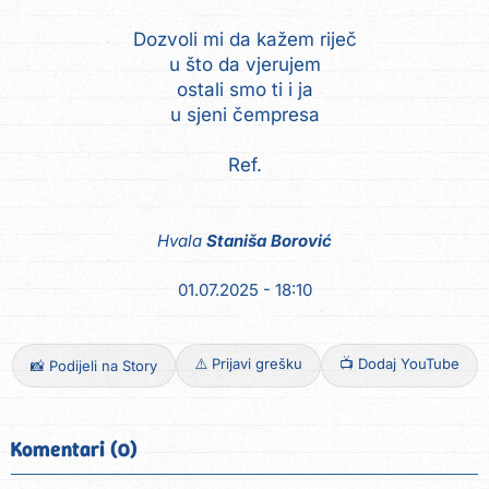
Dozvoli mi da kažem riječ
u što da vjerujem
ostali smo ti i ja
u sjeni čempresa
Ref.
Hvala
Staniša Borović
01.07.2025 - 18:10
⚠️ Prijavi grešku
📺 Dodaj YouTube
📸 Podijeli na Story
Komentari (0)