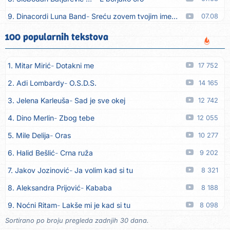
9. Dinacordi Luna Band
Sreću zovem tvojim imenom (feat. Kristina Smetko)
07.08
10. Dinacordi Luna Band
Tamburaši (feat. Kristina Smetko)
07.08
100 popularnih tekstova
11. Dinacordi Luna Band
Tvoja šutnja (feat. Kristina Smetko)
07.08
1. Mitar Mirić
Dotakni me
17 752
12. Tamara Brusić
Neću kuhat´, neću prat´
07.08
2. Adi Lombardy
O.S.D.S.
14 165
13. Grupa TNT Rijeka
Via Roma, nikad doma
07.08
3. Jelena Karleuša
Sad je sve okej
12 742
14. Zaim Imamović
Kada moja mladost prođe
07.08
4. Dino Merlin
Zbog tebe
12 055
15. Azra Husarkić
Do zadnje kapi
07.08
5. Mile Delija
Oras
10 277
16. Dinacordi Luna Band
Noći moje besane
07.08
6. Halid Bešlić
Crna ruža
9 202
17. Pet za 5
Pozdravi mi Stubicu
07.08
7. Jakov Jozinović
Ja volim kad si tu
8 321
18. Dinacordi Luna Band
Anđeo moj
07.08
8. Aleksandra Prijović
Kababa
8 188
19. Vesna Kartuš
Vrati se
07.08
9. Noćni Ritam
Lakše mi je kad si tu
8 098
20. Severina
Pozovi me ti (Anksiozna)
06.08
Sortirano po broju pregleda zadnjih 30 dana.
10. Halid Bešlić
Ljiljani
7 823
21. Fidellio
Summer Time
06.08