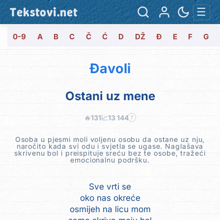
Tekstovi.net
☰
0-9
A
B
C
Č
Ć
D
DŽ
Đ
E
F
G
Đavoli
Ostani uz mene
🔥
131
📈
13 144
?
Osoba u pjesmi moli voljenu osobu da ostane uz nju,
naročito kada svi odu i svjetla se ugase. Naglašava
skrivenu bol i preispituje sreću bez te osobe, tražeći
emocionalnu podršku.
Sve vrti se
oko nas okreće
osmijeh na licu mom