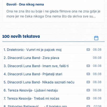
Đavoli
Ona nikog nema
Ona ne zna što su boje i ne gleda filmove ona ne zna gdje je
more jer ne čeka nikoga Ona nema što da skriva sve su...
100 novih tekstova
1. Dreletronic
Vumrl mi je pajcek moj
08.08
2. Dinacordi Luna Band
Zora plava
08.08
3. Dinacordi Luna Band
Imam sve, fališ ti
08.08
4. Dinacordi Luna Band
Prijatelji stari
08.08
5. Dinacordi Luna Band
Nikada saznati neću
08.08
6. Tereza Kesovija
Ljubavi nestaju
08.08
7. Tereza Kesovija
Trebaš mi noćas
08.08
8. Slobodan Batjarević Čobe
E borjako oro
07.08