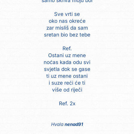
samo skriva moju bol
Sve vrti se
oko nas okreće
zar misliš da sam
sretan bio bez tebe
Ref.
Ostani uz mene
noćas kada odu svi
svjetla dok se gase
ti uz mene ostani
i suze reći će ti
više od riječi
Ref. 2x
Hvala
nenad91