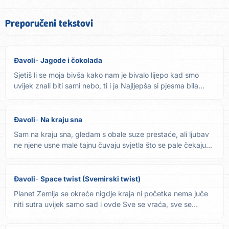
Preporučeni tekstovi
Đavoli
Jagode i čokolada
Sjetiš li se moja bivša kako nam je bivalo lijepo kad smo
uvijek znali biti sami nebo, ti i ja Najljepša si pjesma bila...
Đavoli
Na kraju sna
Sam na kraju sna, gledam s obale suze prestaće, ali ljubav
ne njene usne male tajnu čuvaju svjetla što se pale čekaju...
Đavoli
Space twist (Svemirski twist)
Planet Zemlja se okreće nigdje kraja ni početka nema juče
niti sutra uvijek samo sad i ovde Sve se vraća, sve se
plaća...