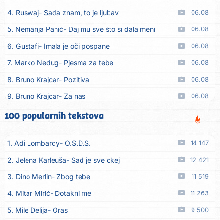
4. Ruswaj
Sada znam, to je ljubav
06.08
5. Nemanja Panić
Daj mu sve što si dala meni
06.08
6. Gustafi
Imala je oči pospane
06.08
7. Marko Nedug
Pjesma za tebe
06.08
8. Bruno Krajcar
Pozitiva
06.08
9. Bruno Krajcar
Za nas
06.08
10. Tereza Kesovija
Da li ću moći
06.08
100 popularnih tekstova
11. Lidija Bačić
Neka se vino toči (Nazdravlje)
06.08
1. Adi Lombardy
O.S.D.S.
14 147
12. Karin Kuljanić
Nisi zavridel
06.08
2. Jelena Karleuša
Sad je sve okej
12 421
13. Tamara Brusić
Nigdi ni lipo ko doma
06.08
3. Dino Merlin
Zbog tebe
11 519
14. Tamara Brusić
Biž´mo ća
06.08
4. Mitar Mirić
Dotakni me
11 263
15. Rusko Richie
Bila si, bila
06.08
5. Mile Delija
Oras
9 500
16. Rusko Richie
Ti i ja
06.08