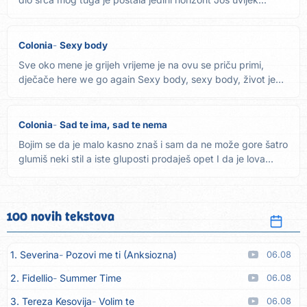
Colonia
Sexy body
Sve oko mene je grijeh vrijeme je na ovu se priču primi,
dječače here we go again Sexy body, sexy body, život je
funny...
Colonia
Sad te ima, sad te nema
Bojim se da je malo kasno znaš i sam da ne može gore šatro
glumiš neki stil a iste gluposti prodaješ opet I da je lova...
100 novih tekstova
1. Severina
Pozovi me ti (Anksiozna)
06.08
2. Fidellio
Summer Time
06.08
3. Tereza Kesovija
Volim te
06.08