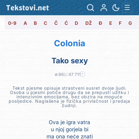
Tekstovi.net
☰
0-9
A
B
C
Č
Ć
D
DŽ
Đ
E
F
G
Colonia
Tako sexy
🔥
86
📈
47 711
?
Tekst pjesme opisuje strastveni susret dvoje ljudi.
Osoba u pjesmi potiče drugu da se prepusti užitku i
intenzivnim emocijama, bez obzira na moguće
posljedice. Naglašena je fizička privlačnost i predaja
žudnji.
Ova je igra vatra
u njoj gorjela bi
ma ona neće znati