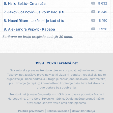
6. Halid Bešlić
Crna ruža
8 632
17. Azra Husarkić
Ako treba
06.08
7. Jakov Jozinović
Ja volim kad si tu
8 349
18. Azra Husarkić
Ljubavnice
06.08
8. Noćni Ritam
Lakše mi je kad si tu
8 190
19. Azra Husarkić
Zakon jačeg
06.08
9. Aleksandra Prijović
Kababa
7 926
20. Azra Husarkić
Premalo
06.08
Sortirano po broju pregleda zadnjih 30 dana.
10. Halid Bešlić
Ljiljani
7 874
21. Azra Husarkić
Omađijana
06.08
11. Aleksandra Prijović
Macho man
7 345
22. Azra Husarkić
Svaka žena
06.08
12. Faraon
Hello Kitty
7 314
23. Azra Husarkić
Svirajte mu onu našu
06.08
1999 - 2026 Tekstovi.net
13. Noćni Ritam
Rekla si mi
6 993
24. Azra Husarkić
Oče i majko
06.08
Sva autorska prava na tekstove pjesama pripadaju njihovim autorima.
14. Karlo!
Mon amour
6 406
25. Azra Husarkić
Malo ja, malo ti
06.08
Tekstovi.net zadržava prava na vlastiti vizualni identitet, redakcijski rad te
organizaciju i bazu podataka. Strogo je zabranjeno masovno (automatsko)
15. Vesna Zmijanac
Ovo u grudima
6 361
26. Alen Hasanović
Fanatik
05.08
preuzimanje (scraping) i neovlašteno kopiranje naše baze tekstova na
druge portale bez odobrenja.
16. Džej Ramadanovski
Ova mačka do mene
5 959
27. Husnija Mešaljić - Hule
To je majka tvoja
05.08
Tekstovi.net je najveća galerija muzičkih tekstova sa područja Bosne i
17. Amira Medunjanin
Pjevat ćemo šta nam srce zna
5 897
Hercegovine, Crne Gore, Hrvatske i Srbije. Ovdje možete pronaći tačne i
28. In Vivo
Brunello
05.08
provjerene stihove vaših omiljenih pjesama.
18. Aco Pejović
Sve ti dugujem
5 440
29. Senad Nikočević Niki
Plavljani i Gusinjani
05.08
Politika privatnosti
|
Politika kolačića
|
Uslovi korištenja