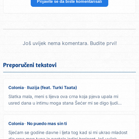
Prijavite se da biste komentarisali
Još uvijek nema komentara. Budite prvi!
Preporučeni tekstovi
Colonia
Iluzija (feat. Turki Taata)
Slatka mala, meni s lijeva ova crna koja pjeva upala mi
usred dana u intimu moga stana Šećer mi se digo ljudi
rekoh...
Colonia
No puedo mas sin ti
Sjećam se godine davne i ljeta tog kad si mi ukrao mladost
dio srca mog tuga je postala jedini horizont Još uvijek...