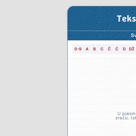
Teks
Sv
0-9
A
B
C
Č
Ć
D
DŽ
U pjesmi
sreću. Is