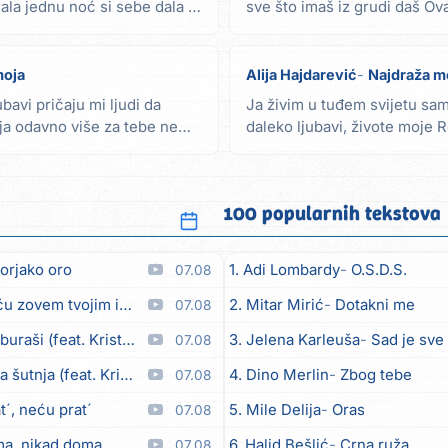
dala jednu noć si sebe dala al
sve što imaš iz grudi daš Ovaj
moja
Alija Hajdarević
Najdraža m
bavi pričaju mi ljudi da
Ja živim u tuđem svijetu sam 
 ja odavno više za tebe ne
daleko ljubavi, živote moje 
jer ti...
100 popularnih tekstova
orjako oro
1. Adi Lombardy
O.S.D.S.
07.08
em tvojim imenom (feat. Kristina Smetko)
2. Mitar Mirić
Dotakni me
07.08
aši (feat. Kristina Smetko)
3. Jelena Karleuša
Sad je sve
07.08
utnja (feat. Kristina Smetko)
4. Dino Merlin
Zbog tebe
07.08
´, neću prat´
5. Mile Delija
Oras
07.08
ma, nikad doma
6. Halid Bešlić
Crna ruža
07.08