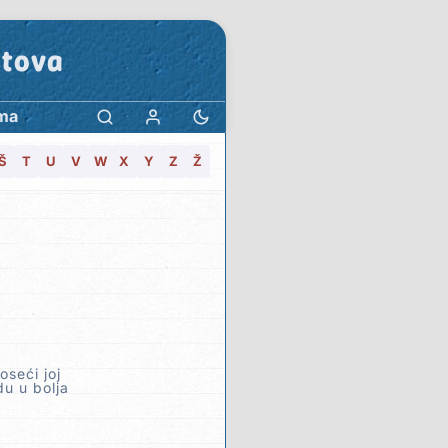
stova
ma
Š
T
U
V
W
X
Y
Z
Ž
oseći joj
du u bolja