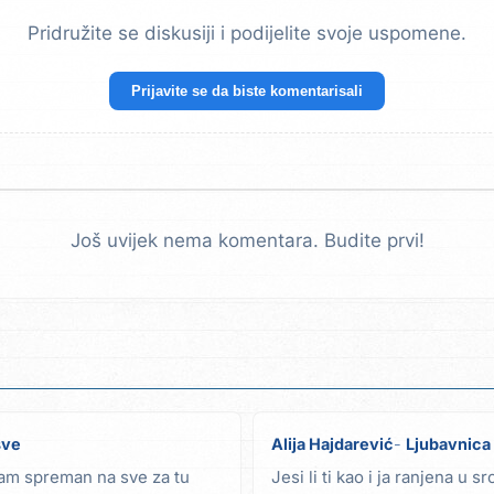
Pridružite se diskusiji i podijelite svoje uspomene.
Prijavite se da biste komentarisali
Još uvijek nema komentara. Budite prvi!
sve
Alija Hajdarević
Ljubavnica
 sam spreman na sve za tu
Jesi li ti kao i ja ranjena u sr