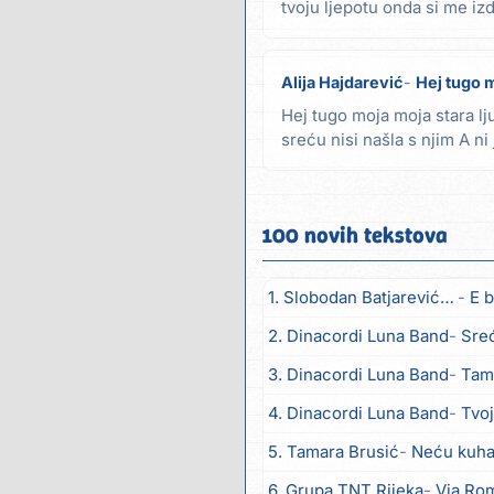
tvoju ljepotu onda si me iz
njemu si...
Alija Hajdarević
Hej tugo 
Hej tugo moja moja stara lju
sreću nisi našla s njim A ni
marim...
100 novih tekstova
1. Slobodan Batjarević Čobe
E b
2. Dinacordi Luna Band
Sreću zov
3. Dinacordi Luna Band
Tambur
4. Dinacordi Luna Band
Tvoja š
5. Tamara Brusić
Neću kuhat
6. Grupa TNT Rijeka
Via Ro