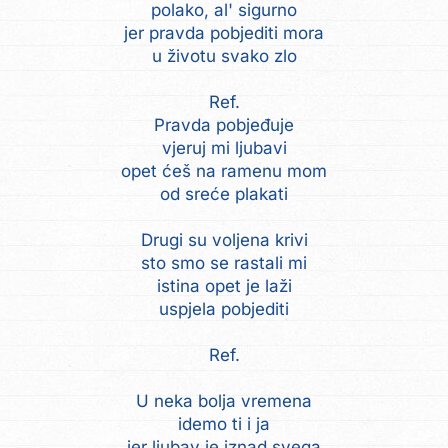
polako, al' sigurno
jer pravda pobjediti mora
u životu svako zlo
Ref.
Pravda pobjeđuje
vjeruj mi ljubavi
opet ćeš na ramenu mom
od sreće plakati
Drugi su voljena krivi
sto smo se rastali mi
istina opet je laži
uspjela pobjediti
Ref.
U neka bolja vremena
idemo ti i ja
jer ljubav je iznad svega