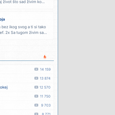
 život što sad živim ko...
oja
bez ikog svog a ti si tako
Ref. 2x Sa tugom živim sam
14 159
13 874
 okej
12 570
11 750
9 703
8 771