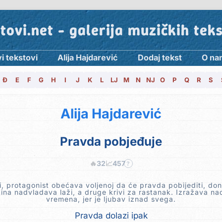
tovi.net - galerija muzičkih tek
i tekstovi
Alija Hajdarević
Dodaj tekst
O na
Đ
E
F
G
H
I
J
K
L
LJ
M
N
NJ
O
P
Q
R
S
Alija Hajdarević
Pravda pobjeđuje
🔥
32
📈
457
?
, protagonist obećava voljenoj da će pravda pobijediti, don
tina nadvladava laži, a druge krivi za rastanak. Izražava na
vremena, jer je ljubav iznad svega.
Pravda dolazi ipak