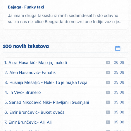
Bajaga
Funky taxi
Ja imam druga taksistu iz ranih sedamdesetih što odavno
su iza nas niz ulice Beograda do nesvrstane Indije vozio je...
100 novih tekstova
1. Azra Husarkić
Malo ja, malo ti
06.08
2. Alen Hasanović
Fanatik
05.08
3. Husnija Mešaljić - Hule
To je majka tvoja
05.08
4. In Vivo
Brunello
05.08
5. Senad Nikočević Niki
Plavljani i Gusinjani
05.08
6. Emir Brunčević
Buket cveća
05.08
7. Emir Brunčević
Ali, Ali
05.08