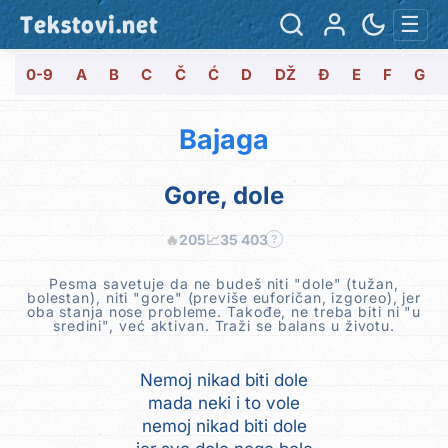
Tekstovi.net
☰
0-9
A
B
C
Č
Ć
D
DŽ
Đ
E
F
G
Bajaga
Gore, dole
🔥
205
📈
35 403
?
Pesma savetuje da ne budeš niti "dole" (tužan,
bolestan), niti "gore" (previše euforičan, izgoreo), jer
oba stanja nose probleme. Takođe, ne treba biti ni "u
sredini", već aktivan. Traži se balans u životu.
Nemoj nikad biti dole
mada neki i to vole
nemoj nikad biti dole