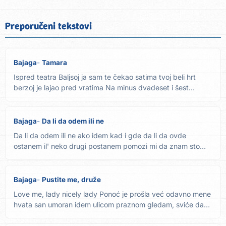
Preporučeni tekstovi
Bajaga
Tamara
Ispred teatra Baljsoj ja sam te čekao satima tvoj beli hrt
berzoj je lajao pred vratima Na minus dvadeset i šest
Moskva...
Bajaga
Da li da odem ili ne
Da li da odem ili ne ako idem kad i gde da li da ovde
ostanem il' neko drugi postanem pomozi mi da znam sto
pre da li...
Bajaga
Pustite me, druže
Love me, lady nicely lady Ponoć je prošla već odavno mene
hvata san umoran idem ulicom praznom gledam, sviće dan
Neko...