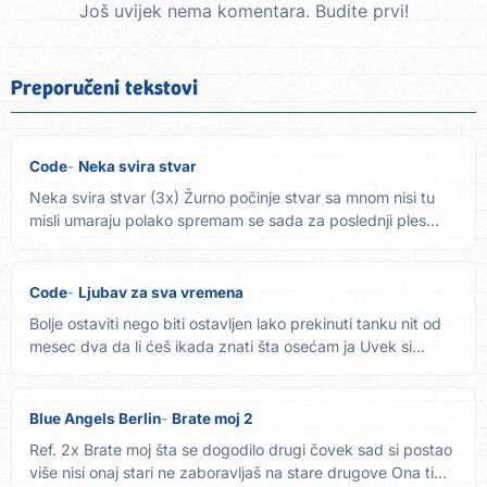
Još uvijek nema komentara. Budite prvi!
Preporučeni tekstovi
Code
Neka svira stvar
Neka svira stvar (3x) Žurno počinje stvar sa mnom nisi tu
misli umaraju polako spremam se sada za poslednji ples
telo...
Code
Ljubav za sva vremena
Bolje ostaviti nego biti ostavljen lako prekinuti tanku nit od
mesec dva da li ćeš ikada znati šta osećam ja Uvek si...
Blue Angels Berlin
Brate moj 2
Ref. 2x Brate moj šta se dogodilo drugi čovek sad si postao
više nisi onaj stari ne zaboravljaš na stare drugove Ona ti...