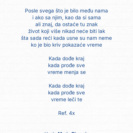
Posle svega što je bilo među nama
i ako sa njim, kao da si sama
ali znaj, da ostaće tu znak
život koji više nikad neće biti lak
šta sada reći kada usne su nam neme
ko je bio kriv pokazaće vreme
Kada dođe kraj
kada prođe sve
vreme menja se
Kada dođe kraj
kada prođe sve
vreme leči te
Ref. 4x