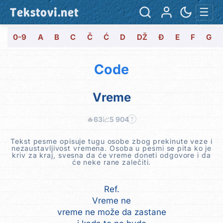
Tekstovi.net
☰
0-9
A
B
C
Č
Ć
D
DŽ
Đ
E
F
G
Code
Vreme
🔥
63
📈
5 904
?
Tekst pesme opisuje tugu osobe zbog prekinute veze i
nezaustavljivost vremena. Osoba u pesmi se pita ko je
kriv za kraj, svesna da će vreme doneti odgovore i da
će neke rane zalečiti.
Ref.
Vreme ne
vreme ne može da zastane