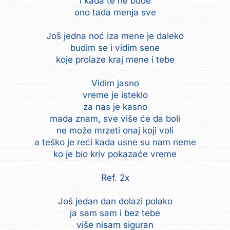
i kada te ne bude
ono tada menja sve
Još jedna noć iza mene je daleko
budim se i vidim sene
koje prolaze kraj mene i tebe
Vidim jasno
vreme je isteklo
za nas je kasno
mada znam, sve više će da boli
ne može mrzeti onaj koji voli
a teško je reći kada usne su nam neme
ko je bio kriv pokazaće vreme
Ref. 2x
Još jedan dan dolazi polako
ja sam sam i bez tebe
više nisam siguran