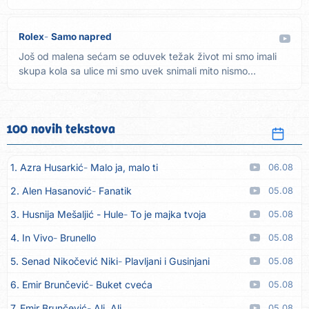
Rolex
Samo napred
Još od malena sećam se oduvek težak život mi smo imali
skupa kola sa ulice mi smo uvek snimali mito nismo
primali,...
100 novih tekstova
1. Azra Husarkić
Malo ja, malo ti
06.08
2. Alen Hasanović
Fanatik
05.08
3. Husnija Mešaljić - Hule
To je majka tvoja
05.08
4. In Vivo
Brunello
05.08
5. Senad Nikočević Niki
Plavljani i Gusinjani
05.08
6. Emir Brunčević
Buket cveća
05.08
7. Emir Brunčević
Ali, Ali
05.08