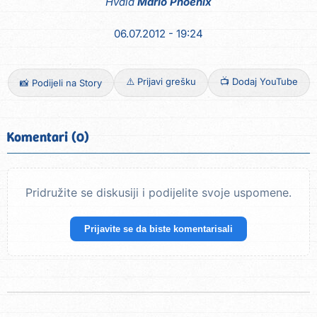
Hvala
Mario Phoenix
06.07.2012 - 19:24
⚠️ Prijavi grešku
📺 Dodaj YouTube
📸 Podijeli na Story
Komentari (0)
Pridružite se diskusiji i podijelite svoje uspomene.
Prijavite se da biste komentarisali