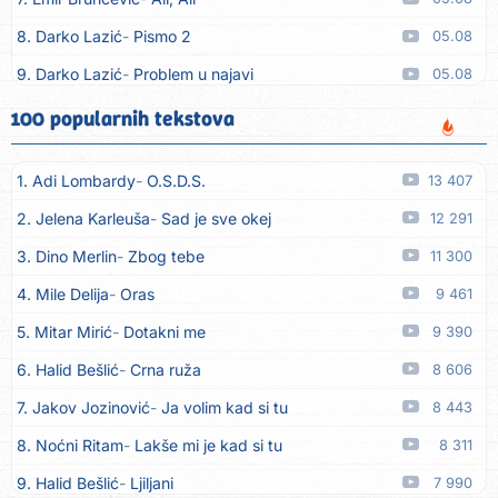
8. Darko Lazić
Pismo 2
05.08
9. Darko Lazić
Problem u najavi
05.08
10. Aleksandra Đuranović
Kao zver
05.08
100 popularnih tekstova
11. Meliha Imširović
Čujem mili
05.08
1. Adi Lombardy
O.S.D.S.
13 407
12. Tereza Kesovija
Prvi cvijet
05.08
2. Jelena Karleuša
Sad je sve okej
12 291
13. Kopito
Ka´ list ol kaduje (Poput lista od kadulje)
05.08
3. Dino Merlin
Zbog tebe
11 300
14. Alen Polić
Rožica črljena
05.08
4. Mile Delija
Oras
9 461
15. Oliver Dragojević
Marjane, naš Marjane
05.08
5. Mitar Mirić
Dotakni me
9 390
16. Klapa Kaše Dubrovnik
Nisam srce našao na cesti
05.08
6. Halid Bešlić
Crna ruža
8 606
17. Grupa Makedonija
Ima edna moma
05.08
7. Jakov Jozinović
Ja volim kad si tu
8 443
18. Ljupka Dimitrovska
Javi se telefonom
05.08
8. Noćni Ritam
Lakše mi je kad si tu
8 311
19. Grupa 777
Kada zazvoni moj telefon
05.08
9. Halid Bešlić
Ljiljani
7 990
20. Grupa 777
Posljednja noć
05.08