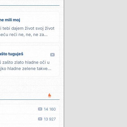
me mili moj
i tebi dajem život svoj život
neću reći ne, ne, ne za
ašto tuguješ
š zašto zlato hladne oči u
jko hladne zelene takve
14 160
13 927