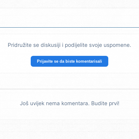
Pridružite se diskusiji i podijelite svoje uspomene.
Prijavite se da biste komentarisali
Još uvijek nema komentara. Budite prvi!