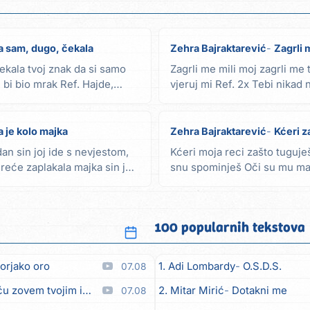
a sam, dugo, čekala
Zehra Bajraktarević
Zagrli 
ekala tvoj znak da si samo
Zagrli me mili moj zagrli me t
bi bio mrak Ref. Hajde,
vjeruj mi Ref. 2x Tebi nikad 
tebe...
 je kolo majka
Zehra Bajraktarević
Kćeri z
an sin joj ide s nevjestom,
Kćeri moja reci zašto tuguje
reće zaplakala majka sin joj
snu spominješ Oči su mu ma
oči majko lako...
100 popularnih tekstova
orjako oro
1. Adi Lombardy
O.S.D.S.
07.08
em tvojim imenom (feat. Kristina Smetko)
2. Mitar Mirić
Dotakni me
07.08