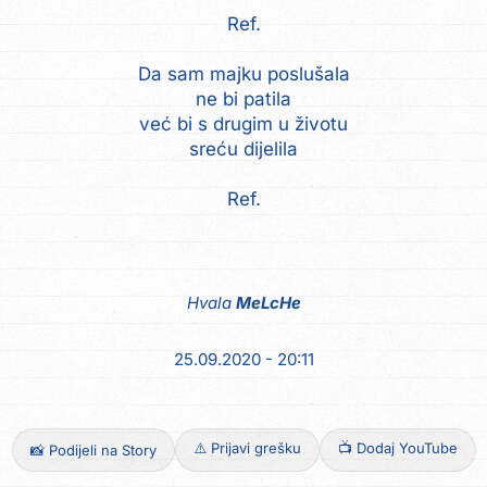
Ref.
Da sam majku poslušala
ne bi patila
već bi s drugim u životu
sreću dijelila
Ref.
Hvala
MeLcHe
25.09.2020 - 20:11
⚠️ Prijavi grešku
📺 Dodaj YouTube
📸 Podijeli na Story