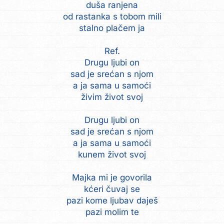
duša ranjena
od rastanka s tobom mili
stalno plačem ja
Ref.
Drugu ljubi on
sad je srećan s njom
a ja sama u samoći
živim život svoj
Drugu ljubi on
sad je srećan s njom
a ja sama u samoći
kunem život svoj
Majka mi je govorila
kćeri čuvaj se
pazi kome ljubav daješ
pazi molim te