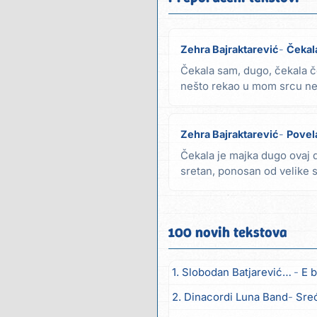
Zehra Bajraktarević
Čekal
Čekala sam, dugo, čekala č
nešto rekao u mom srcu ne 
nesrećo, nesrećo...
Zehra Bajraktarević
Povela
Čekala je majka dugo ovaj d
sretan, ponosan od velike s
briše...
100 novih tekstova
1. Slobodan Batjarević Čobe
E b
2. Dinacordi Luna Band
Sreću zov