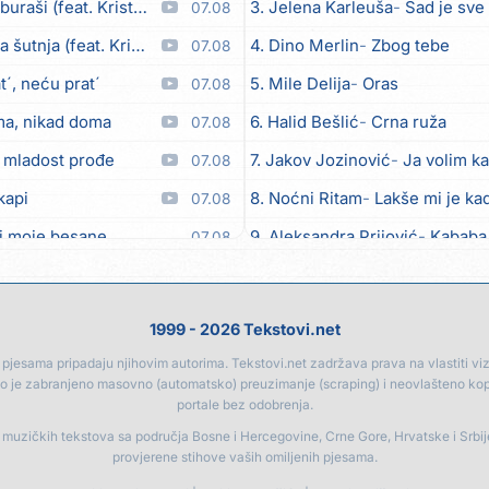
aši (feat. Kristina Smetko)
3. Jelena Karleuša
Sad je sve
07.08
utnja (feat. Kristina Smetko)
4. Dino Merlin
Zbog tebe
07.08
´, neću prat´
5. Mile Delija
Oras
07.08
ma, nikad doma
6. Halid Bešlić
Crna ruža
07.08
 mladost prođe
7. Jakov Jozinović
Ja volim ka
07.08
kapi
8. Noćni Ritam
Lakše mi je kad
07.08
i moje besane
9. Aleksandra Prijović
Kababa
07.08
bicu
10. Halid Bešlić
Ljiljani
07.08
eo moj
11. Aleksandra Prijović
Macho
07.08
1999 - 2026 Tekstovi.net
12. Faraon
Hello Kitty
07.08
jesama pripadaju njihovim autorima. Tekstovi.net zadržava prava na vlastiti vizua
go je zabranjeno masovno (automatsko) preuzimanje (scraping) i neovlašteno ko
Anksiozna)
13. Noćni Ritam
Rekla si mi
06.08
portale bez odobrenja.
14. Vesna Zmijanac
Ovo u gru
06.08
a muzičkih tekstova sa područja Bosne i Hercegovine, Crne Gore, Hrvatske i Srbi
provjerene stihove vaših omiljenih pjesama.
15. Karlo!
Mon amour
06.08