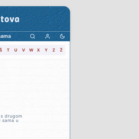
stova
nama
Š
T
U
V
W
X
Y
Z
Ž
e s drugom
i sama u