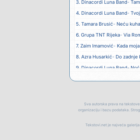
3. Dinacordi Luna Band
Tambur
4. Dinacordi Luna Band
Tvoja š
5. Tamara Brusić
Neću kuhat
6. Grupa TNT Rijeka
Via Ro
7. Zaim Imamović
Kada moja
8. Azra Husarkić
Do zadnje 
9. Dinacordi Luna Band
Noć
10. Pet za 5
Pozdravi mi Stu
11. Dinacordi Luna Band
Anđ
12. Vesna Kartuš
Vrati se
Sva autorska prava na tekstove p
organizaciju i bazu podataka. Stro
13. Severina
Pozovi me ti (
14. Fidellio
Summer Time
Tekstovi.net je najveća galerij
15. Tereza Kesovija
Volim te