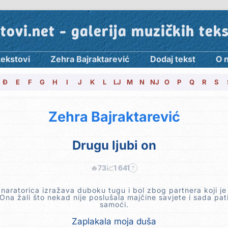
tovi.net - galerija muzičkih tek
tekstovi
Zehra Bajraktarević
Dodaj tekst
O 
Đ
E
F
G
H
I
J
K
L
LJ
M
N
NJ
O
P
Q
R
S
Zehra Bajraktarević
Drugu ljubi on
🔥
73
📈
1 641
?
 naratorica izražava duboku tugu i bol zbog partnera koji j
Ona žali što nekad nije poslušala majčine savjete i sada pat
samoći.
Zaplakala moja duša