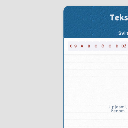
Teks
Svi 
0-9
A
B
C
Č
Ć
D
DŽ
U pjesmi,
ženom. 