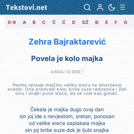
Tekstovi.net
☰
0-9
A
B
C
Č
Ć
D
DŽ
Đ
E
F
G
Zehra Bajraktarević
Povela je kolo majka
🔥
664
📈
12 808
?
Pesma opisuje majčinu veliku sreću na sinovljevoj
svadbi. Ona predvodi kolo, briše suze radosnice i želi
sinu i snajki puno sreće, da se vole kao golubi.
Čekala je majka dugo ovaj dan
sin joj ide s nevjestom, sretan, ponosan
od velike sreće zaplakala majka
sin joj briše suze dok je ljubi snajka