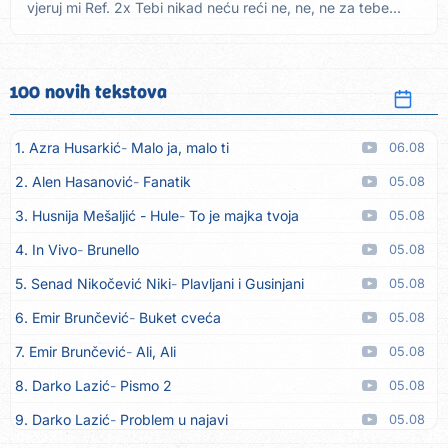
vjeruj mi Ref. 2x Tebi nikad neću reći ne, ne, ne za tebe...
100 novih tekstova
1. Azra Husarkić
Malo ja, malo ti
06.08
2. Alen Hasanović
Fanatik
05.08
3. Husnija Mešaljić - Hule
To je majka tvoja
05.08
4. In Vivo
Brunello
05.08
5. Senad Nikočević Niki
Plavljani i Gusinjani
05.08
6. Emir Brunčević
Buket cveća
05.08
7. Emir Brunčević
Ali, Ali
05.08
8. Darko Lazić
Pismo 2
05.08
9. Darko Lazić
Problem u najavi
05.08