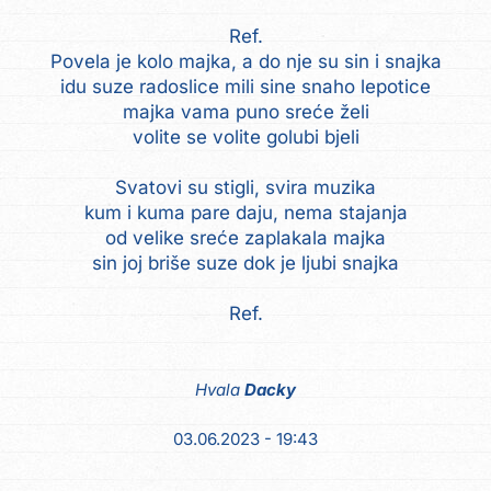
Ref.
Povela je kolo majka, a do nje su sin i snajka
idu suze radoslice mili sine snaho lepotice
majka vama puno sreće želi
volite se volite golubi bjeli
Svatovi su stigli, svira muzika
kum i kuma pare daju, nema stajanja
od velike sreće zaplakala majka
sin joj briše suze dok je ljubi snajka
Ref.
Hvala
Dacky
03.06.2023 - 19:43