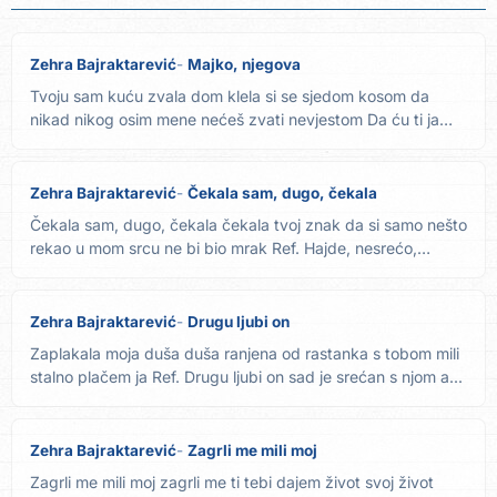
Zehra Bajraktarević
Majko, njegova
Tvoju sam kuću zvala dom klela si se sjedom kosom da
nikad nikog osim mene nećeš zvati nevjestom Da ću ti ja
kućom...
Zehra Bajraktarević
Čekala sam, dugo, čekala
Čekala sam, dugo, čekala čekala tvoj znak da si samo nešto
rekao u mom srcu ne bi bio mrak Ref. Hajde, nesrećo,
nesrećo...
Zehra Bajraktarević
Drugu ljubi on
Zaplakala moja duša duša ranjena od rastanka s tobom mili
stalno plačem ja Ref. Drugu ljubi on sad je srećan s njom a...
Zehra Bajraktarević
Zagrli me mili moj
Zagrli me mili moj zagrli me ti tebi dajem život svoj život