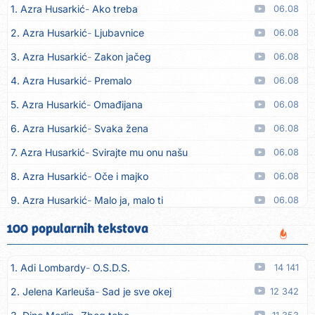
1. Azra Husarkić
Ako treba
06.08
2. Azra Husarkić
Ljubavnice
06.08
3. Azra Husarkić
Zakon jačeg
06.08
4. Azra Husarkić
Premalo
06.08
5. Azra Husarkić
Omađijana
06.08
6. Azra Husarkić
Svaka žena
06.08
7. Azra Husarkić
Svirajte mu onu našu
06.08
8. Azra Husarkić
Oče i majko
06.08
9. Azra Husarkić
Malo ja, malo ti
06.08
10. Alen Hasanović
Fanatik
05.08
100 popularnih tekstova
11. Husnija Mešaljić - Hule
To je majka tvoja
05.08
1. Adi Lombardy
O.S.D.S.
14 141
12. In Vivo
Brunello
05.08
2. Jelena Karleuša
Sad je sve okej
12 342
13. Senad Nikočević Niki
Plavljani i Gusinjani
05.08