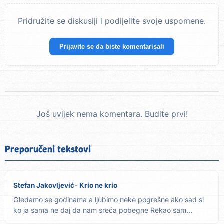
Pridružite se diskusiji i podijelite svoje uspomene.
Prijavite se da biste komentarisali
Još uvijek nema komentara. Budite prvi!
Preporučeni tekstovi
Stefan Jakovljević
Krio ne krio
Gledamo se godinama a ljubimo neke pogrešne ako sad si
ko ja sama ne daj da nam sreća pobegne Rekao sam
drugovima da je...