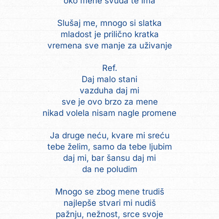
oko mene svuda te ima
Slušaj me, mnogo si slatka
mladost je prilično kratka
vremena sve manje za uživanje
Ref.
Daj malo stani
vazduha daj mi
sve je ovo brzo za mene
nikad volela nisam nagle promene
Ja druge neću, kvare mi sreću
tebe želim, samo da tebe ljubim
daj mi, bar šansu daj mi
da ne poludim
Mnogo se zbog mene trudiš
najlepše stvari mi nudiš
pažnju, nežnost, srce svoje