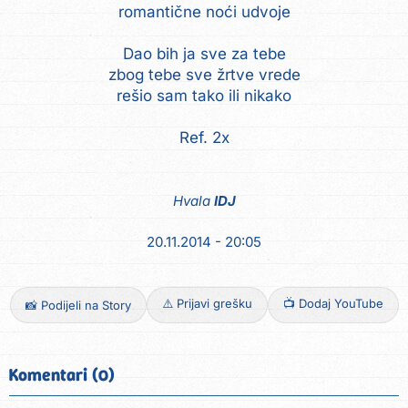
romantične noći udvoje
Dao bih ja sve za tebe
zbog tebe sve žrtve vrede
rešio sam tako ili nikako
Ref. 2x
Hvala
IDJ
20.11.2014 - 20:05
⚠️ Prijavi grešku
📺 Dodaj YouTube
📸 Podijeli na Story
Komentari (0)