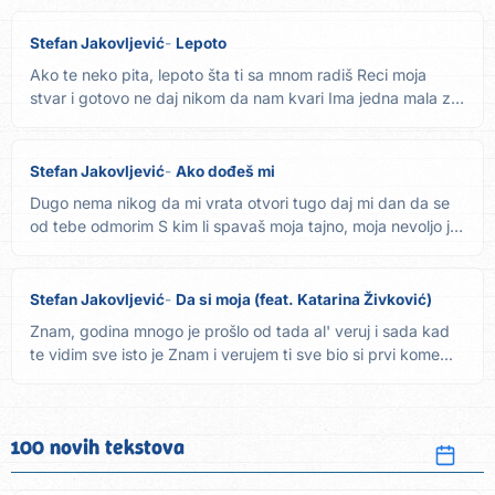
Stefan Jakovljević
Lepoto
Ako te neko pita, lepoto šta ti sa mnom radiš Reci moja
stvar i gotovo ne daj nikom da nam kvari Ima jedna mala za
oko...
Stefan Jakovljević
Ako dođeš mi
Dugo nema nikog da mi vrata otvori tugo daj mi dan da se
od tebe odmorim S kim li spavaš moja tajno, moja nevoljo ja
se...
Stefan Jakovljević
Da si moja (feat. Katarina Živković)
Znam, godina mnogo je prošlo od tada al' veruj i sada kad
te vidim sve isto je Znam i verujem ti sve bio si prvi kome...
100 novih tekstova