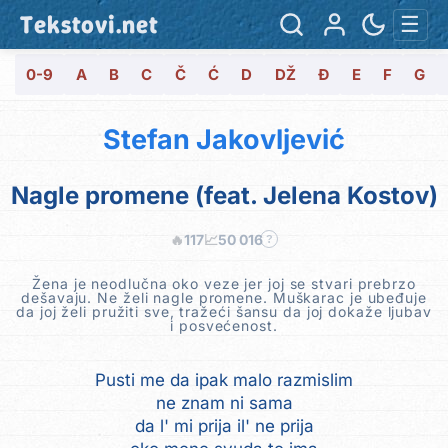
Tekstovi.net
☰
0-9
A
B
C
Č
Ć
D
DŽ
Đ
E
F
G
Stefan Jakovljević
Nagle promene (feat. Jelena Kostov)
🔥
117
📈
50 016
?
Žena je neodlučna oko veze jer joj se stvari prebrzo
dešavaju. Ne želi nagle promene. Muškarac je ubeđuje
da joj želi pružiti sve, tražeći šansu da joj dokaže ljubav
i posvećenost.
Pusti me da ipak malo razmislim
ne znam ni sama
da l' mi prija il' ne prija