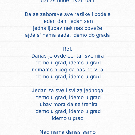
danas bude divan dan
Da se zaborave sve razlike i podele
jedan dan, jedan san
jedna ljubav nek nas poveže
ajde s' nama sada, idemo do grada
Ref.
Danas je ovde centar svemira
idemo u grad, idemo u grad
nemamo nikog da nas nervira
idemo u grad, idemo u grad
Jedan za sve i svi za jednoga
idemo u grad, idemo u grad
ljubav mora da se trenira
idemo u grad, idemo u grad
idemo u grad
Nad nama danas samo