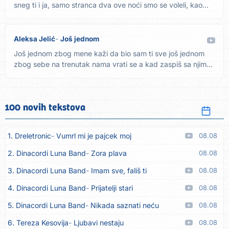
sneg ti i ja, samo stranca dva ove noći smo se voleli, kao...
Aleksa Jelić
Još jednom
Još jednom zbog mene kaži da bio sam ti sve još jednom
zbog sebe na trenutak nama vrati se a kad zaspiš sa njim
svake...
100 novih tekstova
1. Dreletronic
Vumrl mi je pajcek moj
08.08
2. Dinacordi Luna Band
Zora plava
08.08
3. Dinacordi Luna Band
Imam sve, fališ ti
08.08
4. Dinacordi Luna Band
Prijatelji stari
08.08
5. Dinacordi Luna Band
Nikada saznati neću
08.08
6. Tereza Kesovija
Ljubavi nestaju
08.08