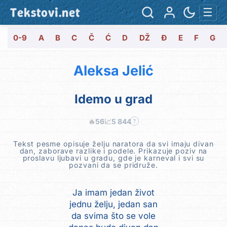
Tekstovi.net
☰
0-9
A
B
C
Č
Ć
D
DŽ
Đ
E
F
G
Aleksa Jelić
Idemo u grad
🔥
56
📈
5 844
?
Tekst pesme opisuje želju naratora da svi imaju divan
dan, zaborave razlike i podele. Prikazuje poziv na
proslavu ljubavi u gradu, gde je karneval i svi su
pozvani da se pridruže.
Ja imam jedan život
jednu želju, jedan san
da svima što se vole