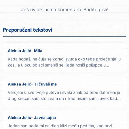
Još uvijek nema komentara. Budite prvi!
Preporučeni tekstovi
Aleksa Jelić
Mila
Kada hodaš, ne čuju se koraci svuda oko tebe proleće sjaj u
kosi, a u oku oblaci smeješ se Kada nosiš poljupce u...
Aleksa Jelić
Ti čuvaš me
Verujem u sve tvoje puteve i svaki znak od tebe dat meni je
drag srećan sam što znam da nikad nisam sam i uvek kad
je...
Aleksa Jelić
Javna tajna
Jedan san pada mi na dlan klizi među prstima, kao prvi