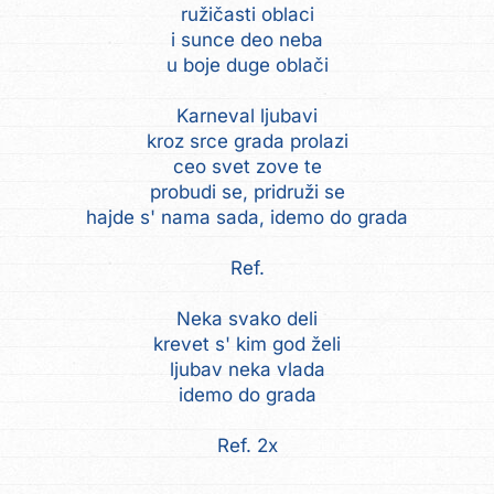
ružičasti oblaci
i sunce deo neba
u boje duge oblači
Karneval ljubavi
kroz srce grada prolazi
ceo svet zove te
probudi se, pridruži se
hajde s' nama sada, idemo do grada
Ref.
Neka svako deli
krevet s' kim god želi
ljubav neka vlada
idemo do grada
Ref. 2x