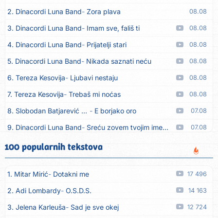
2. Dinacordi Luna Band
Zora plava
08.08
3. Dinacordi Luna Band
Imam sve, fališ ti
08.08
4. Dinacordi Luna Band
Prijatelji stari
08.08
5. Dinacordi Luna Band
Nikada saznati neću
08.08
6. Tereza Kesovija
Ljubavi nestaju
08.08
7. Tereza Kesovija
Trebaš mi noćas
08.08
8. Slobodan Batjarević Čobe
E borjako oro
07.08
9. Dinacordi Luna Band
Sreću zovem tvojim imenom (feat. Kristina Smetko)
07.08
10. Dinacordi Luna Band
Tamburaši (feat. Kristina Smetko)
07.08
100 popularnih tekstova
11. Dinacordi Luna Band
Tvoja šutnja (feat. Kristina Smetko)
07.08
1. Mitar Mirić
Dotakni me
17 496
12. Tamara Brusić
Neću kuhat´, neću prat´
07.08
2. Adi Lombardy
O.S.D.S.
14 163
13. Grupa TNT Rijeka
Via Roma, nikad doma
07.08
3. Jelena Karleuša
Sad je sve okej
12 724
14. Zaim Imamović
Kada moja mladost prođe
07.08