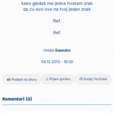
kako gledaš me jedva hvatam zrak
da ću evo sve na tvoj jedan znak
Ref.
Ref.
Hvala
Saandra
04.12.2013 - 16:30
⚠️ Prijavi grešku
📺 Dodaj YouTube
📸 Podijeli na Story
Komentari (0)