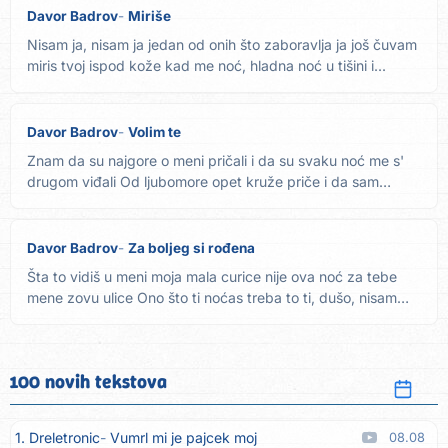
Davor Badrov
Miriše
Nisam ja, nisam ja jedan od onih što zaboravlja ja još čuvam
miris tvoj ispod kože kad me noć, hladna noć u tišini i...
Davor Badrov
Volim te
Znam da su najgore o meni pričali i da su svaku noć me s'
drugom viđali Od ljubomore opet kruže priče i da sam
najgori...
Davor Badrov
Za boljeg si rođena
Šta to vidiš u meni moja mala curice nije ova noć za tebe
mene zovu ulice Ono što ti noćas treba to ti, dušo, nisam
ja...
100 novih tekstova
1. Dreletronic
Vumrl mi je pajcek moj
08.08