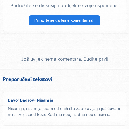
Pridružite se diskusiji i podijelite svoje uspomene.
Prijavite se da biste komentarisali
Još uvijek nema komentara. Budite prvi!
Preporučeni tekstovi
Davor Badrov
Nisam ja
Nisam ja, nisam ja jedan od onih što zaboravlja ja još čuvam
miris tvoj ispod kože Kad me noć, hladna noć u tišini i...