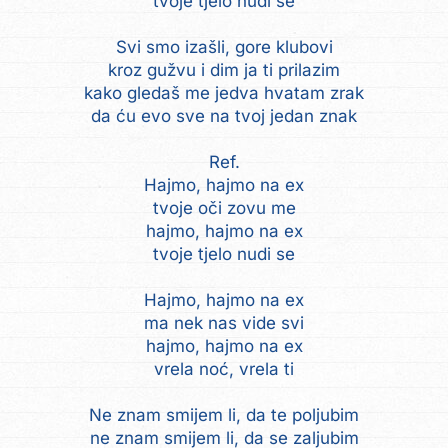
tvoje tjelo nudi se
Svi smo izašli, gore klubovi
kroz gužvu i dim ja ti prilazim
kako gledaš me jedva hvatam zrak
da ću evo sve na tvoj jedan znak
Ref.
Hajmo, hajmo na ex
tvoje oči zovu me
hajmo, hajmo na ex
tvoje tjelo nudi se
Hajmo, hajmo na ex
ma nek nas vide svi
hajmo, hajmo na ex
vrela noć, vrela ti
Ne znam smijem li, da te poljubim
ne znam smijem li, da se zaljubim