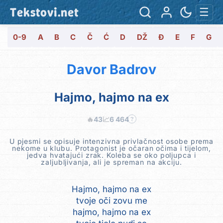
Tekstovi.net
☰
0-9
A
B
C
Č
Ć
D
DŽ
Đ
E
F
G
Davor Badrov
Hajmo, hajmo na ex
🔥
43
📈
6 464
?
U pjesmi se opisuje intenzivna privlačnost osobe prema
nekome u klubu. Protagonist je očaran očima i tijelom,
jedva hvatajući zrak. Koleba se oko poljupca i
zaljubljivanja, ali je spreman na akciju.
Hajmo, hajmo na ex
tvoje oči zovu me
hajmo, hajmo na ex