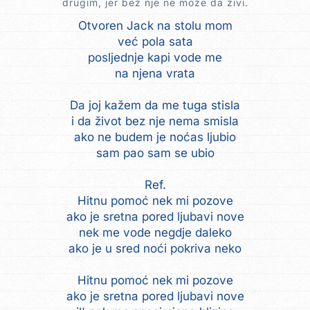
drugim, jer bez nje ne može da živi.
Otvoren Jack na stolu mom
već pola sata
posljednje kapi vode me
na njena vrata
Da joj kažem da me tuga stisla
i da život bez nje nema smisla
ako ne budem je noćas ljubio
sam pao sam se ubio
Ref.
Hitnu pomoć nek mi pozove
ako je sretna pored ljubavi nove
nek me vode negdje daleko
ako je u sred noći pokriva neko
Hitnu pomoć nek mi pozove
ako je sretna pored ljubavi nove