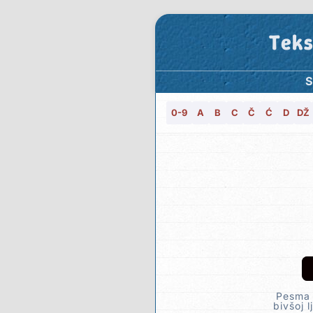
Teks
S
0-9
A
B
C
Č
Ć
D
DŽ
Pesma 
bivšoj 