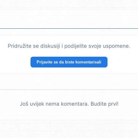
Pridružite se diskusiji i podijelite svoje uspomene.
Prijavite se da biste komentarisali
Još uvijek nema komentara. Budite prvi!