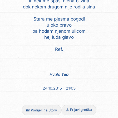
il' nek me spasi njena blizina
dok nekom drugom nije rodila sina
Stara me pjesma pogodi
u oko pravo
pa hodam njenom ulicom
hej luda glavo
Ref.
Hvala
Tea
24.10.2015 - 21:03
⚠️ Prijavi grešku
📸 Podijeli na Story