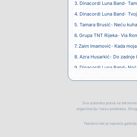
3. Dinacordi Luna Band
Tambur
4. Dinacordi Luna Band
Tvoja š
5. Tamara Brusić
Neću kuhat
6. Grupa TNT Rijeka
Via Ro
7. Zaim Imamović
Kada moja
8. Azra Husarkić
Do zadnje 
9. Dinacordi Luna Band
Noć
10. Pet za 5
Pozdravi mi Stu
11. Dinacordi Luna Band
Anđ
12. Vesna Kartuš
Vrati se
Sva autorska prava na tekstove p
organizaciju i bazu podataka. Stro
13. Severina
Pozovi me ti (
14. Fidellio
Summer Time
Tekstovi.net je najveća galerij
15. Tereza Kesovija
Volim te