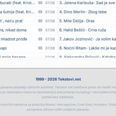
aši (feat. Kristina Smetko)
3. Jelena Karleuša
Sad je sve
07.08
utnja (feat. Kristina Smetko)
4. Dino Merlin
Zbog tebe
07.08
´, neću prat´
5. Mile Delija
Oras
07.08
ma, nikad doma
6. Halid Bešlić
Crna ruža
07.08
 mladost prođe
7. Jakov Jozinović
Ja volim ka
07.08
kapi
8. Noćni Ritam
Lakše mi je kad
07.08
i moje besane
9. Aleksandra Prijović
Kababa
07.08
bicu
10. Halid Bešlić
Ljiljani
07.08
eo moj
11. Aleksandra Prijović
Macho
07.08
1999 - 2026 Tekstovi.net
12. Faraon
Hello Kitty
07.08
jesama pripadaju njihovim autorima. Tekstovi.net zadržava prava na vlastiti vizua
go je zabranjeno masovno (automatsko) preuzimanje (scraping) i neovlašteno ko
Anksiozna)
13. Noćni Ritam
Rekla si mi
06.08
portale bez odobrenja.
14. Vesna Zmijanac
Ovo u gru
06.08
a muzičkih tekstova sa područja Bosne i Hercegovine, Crne Gore, Hrvatske i Srbi
provjerene stihove vaših omiljenih pjesama.
15. Karlo!
Mon amour
06.08