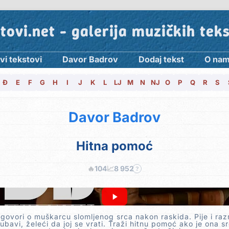
tovi.net - galerija muzičkih tek
vi tekstovi
Davor Badrov
Dodaj tekst
O na
Đ
E
F
G
H
I
J
K
L
LJ
M
N
NJ
O
P
Q
R
S
Davor Badrov
Hitna pomoć
🔥
104
📈
8 952
?
govori o muškarcu slomljenog srca nakon raskida. Pije i razm
ljubavi, želeći da joj se vrati. Traži hitnu pomoć ako je ona s