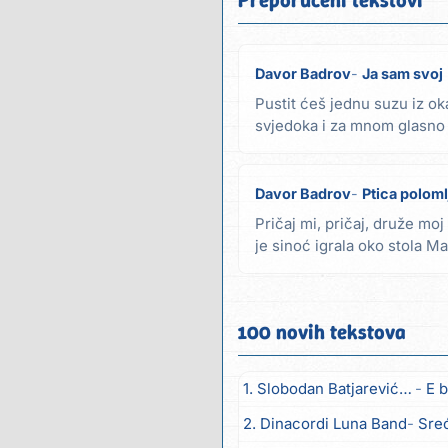
Davor Badrov
Ja sam svoj
Pustit ćeš jednu suzu iz o
svjedoka i za mnom glasno za
pola sata...
Davor Badrov
Ptica polomlje
Pričaj mi, pričaj, druže moj
je sinoć igrala oko stola M
i...
100 novih tekstova
1. Slobodan Batjarević Čobe
E b
2. Dinacordi Luna Band
Sreću zov