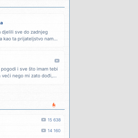
ga
 djelili sve do zadnjeg
na kao ta prijateljstvo nam
 pogodi i sve što imam tebi
h veći nego mi zato dođi,
15 638
14 160