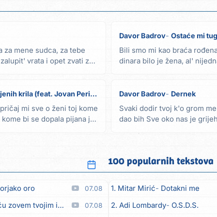
Davor Badrov
Ostaće mi tu
ka za mene sudca, za tebe
Bili smo mi kao braća rođena
lupit' vrata i opet zvati za
dinara bilo je žena, al' nijed
nije...
nih krila (feat. Jovan Perišić)
Davor Badrov
Dernek
 pričaj mi sve o ženi toj kome
Svaki dodir tvoj k'o grom me
a kome bi se dopala pijana je
dao bih Sve oko nas je grije
dođi u...
100 popularnih tekstova
orjako oro
1. Mitar Mirić
Dotakni me
07.08
em tvojim imenom (feat. Kristina Smetko)
2. Adi Lombardy
O.S.D.S.
07.08