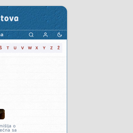
stova
ma
Š
T
U
V
W
X
Y
Z
Ž
išlja o
rećna sa