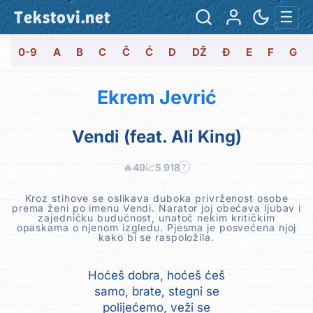
Tekstovi.net
☰
0-9
A
B
C
Č
Ć
D
DŽ
Đ
E
F
G
Ekrem Jevrić
Vendi (feat. Ali King)
🔥
49
📈
5 918
?
Kroz stihove se oslikava duboka privrženost osobe
prema ženi po imenu Vendi. Narator joj obećava ljubav i
zajedničku budućnost, unatoč nekim kritičkim
opaskama o njenom izgledu. Pjesma je posvećena njoj
kako bi se raspoložila.
Hoćeš dobra, hoćeš ćeš
samo, brate, stegni se
polijećemo, veži se