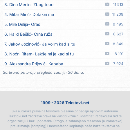
3. Dino Merlin
Zbog tebe
11 513
14. Tamara Brusić
Biž´mo ća
06.08
4. Mitar Mirić
Dotakni me
11 209
15. Rusko Richie
Bila si, bila
06.08
5. Mile Delija
Oras
9 495
16. Rusko Richie
Ti i ja
06.08
6. Halid Bešlić
Crna ruža
8 627
17. Azra Husarkić
Ako treba
06.08
7. Jakov Jozinović
Ja volim kad si tu
8 349
18. Azra Husarkić
Ljubavnice
06.08
8. Noćni Ritam
Lakše mi je kad si tu
8 191
19. Azra Husarkić
Zakon jačeg
06.08
9. Aleksandra Prijović
Kababa
7 924
20. Azra Husarkić
Premalo
06.08
Sortirano po broju pregleda zadnjih 30 dana.
10. Halid Bešlić
Ljiljani
7 872
21. Azra Husarkić
Omađijana
06.08
11. Aleksandra Prijović
Macho man
7 350
22. Azra Husarkić
Svaka žena
06.08
12. Faraon
Hello Kitty
7 314
23. Azra Husarkić
Svirajte mu onu našu
06.08
1999 - 2026 Tekstovi.net
13. Noćni Ritam
Rekla si mi
7 006
24. Azra Husarkić
Oče i majko
06.08
Sva autorska prava na tekstove pjesama pripadaju njihovim autorima.
14. Karlo!
Mon amour
6 405
25. Azra Husarkić
Malo ja, malo ti
06.08
Tekstovi.net zadržava prava na vlastiti vizualni identitet, redakcijski rad te
organizaciju i bazu podataka. Strogo je zabranjeno masovno (automatsko)
15. Vesna Zmijanac
Ovo u grudima
6 359
26. Alen Hasanović
Fanatik
05.08
preuzimanje (scraping) i neovlašteno kopiranje naše baze tekstova na