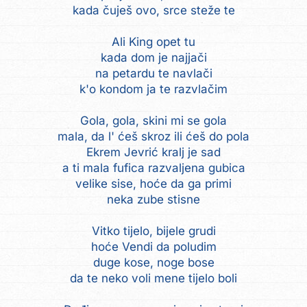
kada čuješ ovo, srce steže te
Ali King opet tu
kada dom je najjači
na petardu te navlači
k'o kondom ja te razvlačim
Gola, gola, skini mi se gola
mala, da l' ćeš skroz ili ćeš do pola
Ekrem Jevrić kralj je sad
a ti mala fufica razvaljena gubica
velike sise, hoće da ga primi
neka zube stisne
Vitko tijelo, bijele grudi
hoće Vendi da poludim
duge kose, noge bose
da te neko voli mene tijelo boli