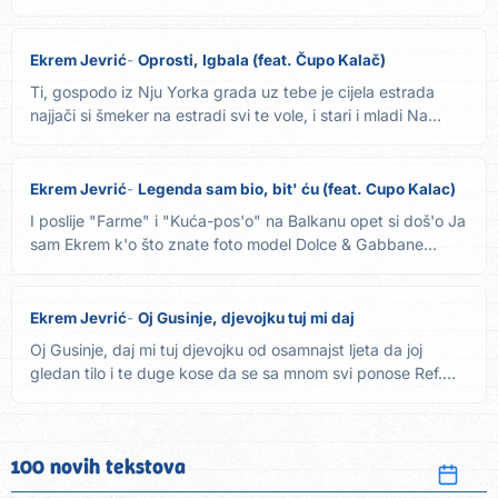
ovo...
Ekrem Jevrić
Oprosti, Igbala (feat. Čupo Kalač)
Ti, gospodo iz Nju Yorka grada uz tebe je cijela estrada
najjači si šmeker na estradi svi te vole, i stari i mladi Na...
Ekrem Jevrić
Legenda sam bio, bit' ću (feat. Cupo Kalac)
I poslije "Farme" i "Kuća-pos'o" na Balkanu opet si doš'o Ja
sam Ekrem k'o što znate foto model Dolce & Gabbane
Ref....
Ekrem Jevrić
Oj Gusinje, djevojku tuj mi daj
Oj Gusinje, daj mi tuj djevojku od osamnajst ljeta da joj
gledan tilo i te duge kose da se sa mnom svi ponose Ref.
2x...
100 novih tekstova