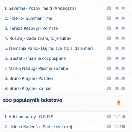
1. Severina
Pozovi me ti (Anksiozna)
06.08
2. Fidellio
Summer Time
06.08
3. Tereza Kesovija
Volim te
06.08
4. Ruswaj
Sada znam, to je ljubav
06.08
5. Nemanja Panić
Daj mu sve što si dala meni
06.08
6. Gustafi
Imala je oči pospane
06.08
7. Marko Nedug
Pjesma za tebe
06.08
8. Bruno Krajcar
Pozitiva
06.08
9. Bruno Krajcar
Za nas
06.08
10. Tereza Kesovija
Da li ću moći
06.08
100 popularnih tekstova
11. Lidija Bačić
Neka se vino toči (Nazdravlje)
06.08
1. Adi Lombardy
O.S.D.S.
14 146
12. Karin Kuljanić
Nisi zavridel
06.08
2. Jelena Karleuša
Sad je sve okej
12 416
13. Tamara Brusić
Nigdi ni lipo ko doma
06.08