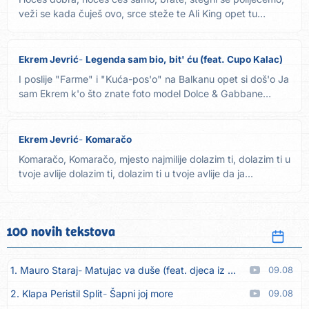
veži se kada čuješ ovo, srce steže te Ali King opet tu
kada...
Ekrem Jevrić
Legenda sam bio, bit' ću (feat. Cupo Kalac)
I poslije "Farme" i "Kuća-pos'o" na Balkanu opet si doš'o Ja
sam Ekrem k'o što znate foto model Dolce & Gabbane
Ref....
Ekrem Jevrić
Komaračo
Komaračo, Komaračo, mjesto najmilije dolazim ti, dolazim ti u
tvoje avlije dolazim ti, dolazim ti u tvoje avlije da ja...
100 novih tekstova
1. Mauro Staraj
Matujac va duše (feat. djeca iz Matulja)
09.08
2. Klapa Peristil Split
Šapni joj more
09.08