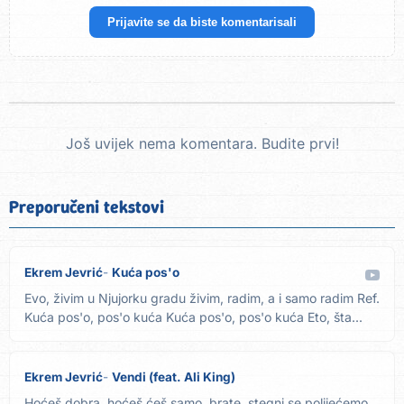
Prijavite se da biste komentarisali
Još uvijek nema komentara. Budite prvi!
Preporučeni tekstovi
Ekrem Jevrić
Kuća pos'o
Evo, živim u Njujorku gradu živim, radim, a i samo radim Ref.
Kuća pos'o, pos'o kuća Kuća pos'o, pos'o kuća Eto, šta...
Ekrem Jevrić
Vendi (feat. Ali King)
Hoćeš dobra, hoćeš ćeš samo, brate, stegni se polijećemo,