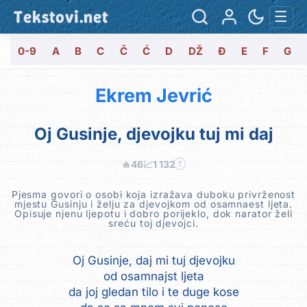
Tekstovi.net
☰
0-9
A
B
C
Č
Ć
D
DŽ
Đ
E
F
G
Ekrem Jevrić
Oj Gusinje, djevojku tuj mi daj
🔥
46
📈
1 132
?
Pjesma govori o osobi koja izražava duboku privrženost
mjestu Gusinju i želju za djevojkom od osamnaest ljeta.
Opisuje njenu ljepotu i dobro porijeklo, dok narator želi
sreću toj djevojci.
Oj Gusinje, daj mi tuj djevojku
od osamnajst ljeta
da joj gledan tilo i te duge kose