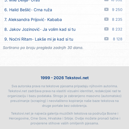
16. Dinacordi Luna Band
Nikada saznati neću
08.08
6. Halid Bešlić
Crna ruža
9 250
17. Tereza Kesovija
Ljubavi nestaju
08.08
7. Aleksandra Prijović
Kababa
8 235
18. Tereza Kesovija
Trebaš mi noćas
08.08
8. Jakov Jozinović
Ja volim kad si tu
8 232
19. Slobodan Batjarević Čobe
E borjako oro
07.08
9. Noćni Ritam
Lakše mi je kad si tu
8 128
20. Dinacordi Luna Band
Sreću zovem tvojim imenom
07.08
Sortirano po broju pregleda zadnjih 30 dana.
10. Halid Bešlić
Ljiljani
7 728
21. Dinacordi Luna Band
Tamburaši
07.08
11. Aleksandra Prijović
Macho man
7 364
22. Dinacordi Luna Band
Tvoja šutnja
07.08
12. Faraon
Hello Kitty
7 192
23. Tamara Brusić
Neću kuhat´, neću prat´
07.08
1999 - 2026 Tekstovi.net
13. Vesna Zmijanac
Ovo u grudima
6 761
24. Grupa TNT Rijeka
Via Roma, nikad doma
07.08
Sva autorska prava na tekstove pjesama pripadaju njihovim autorima.
14. Džej Ramadanovski
Ova mačka do mene
6 401
25. Zaim Imamović
Kada moja mladost prođe
07.08
Tekstovi.net zadržava prava na vlastiti vizualni identitet, redakcijski rad te
organizaciju i bazu podataka. Strogo je zabranjeno masovno (automatsko)
15. Noćni Ritam
Rekla si mi
6 400
26. Azra Husarkić
Do zadnje kapi
07.08
preuzimanje (scraping) i neovlašteno kopiranje naše baze tekstova na
druge portale bez odobrenja.
16. Karlo!
Mon amour
6 395
27. Dinacordi Luna Band
Noći moje besane
07.08
Tekstovi.net je najveća galerija muzičkih tekstova sa područja Bosne i
17. Amira Medunjanin
Pjevat ćemo šta nam srce zna
6 043
Hercegovine, Crne Gore, Hrvatske i Srbije. Ovdje možete pronaći tačne i
28. Pet za 5
Pozdravi mi Stubicu
07.08
provjerene stihove vaših omiljenih pjesama.
18. Aco Pejović
Sve ti dugujem
5 712
29. Dinacordi Luna Band
Anđeo moj
07.08