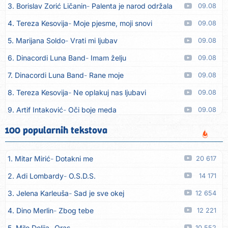
3. Borislav Zorić Ličanin
Palenta je narod održala
09.08
4. Tereza Kesovija
Moje pjesme, moji snovi
09.08
5. Marijana Soldo
Vrati mi ljubav
09.08
6. Dinacordi Luna Band
Imam želju
09.08
7. Dinacordi Luna Band
Rane moje
09.08
8. Tereza Kesovija
Ne oplakuj nas ljubavi
09.08
9. Artif Intaković
Oči boje meda
09.08
10. Rifat Tepić
Iza tamnih zavjesa
09.08
100 popularnih tekstova
11. Dinacordi Luna Band
Srce svoje neću drugoj dati
09.08
1. Mitar Mirić
Dotakni me
20 617
12. Dreletronic
Vumrl mi je pajcek moj
08.08
2. Adi Lombardy
O.S.D.S.
14 171
13. Dinacordi Luna Band
Zora plava
08.08
3. Jelena Karleuša
Sad je sve okej
12 654
14. Dinacordi Luna Band
Imam sve, fališ ti
08.08
4. Dino Merlin
Zbog tebe
12 221
15. Dinacordi Luna Band
Prijatelji stari
08.08
5. Mile Delija
Oras
10 552