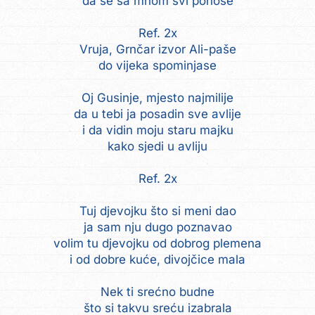
da se sa mnom svi ponose
Ref. 2x
Vruja, Grnčar izvor Ali-paše
do vijeka spominjase
Oj Gusinje, mjesto najmilije
da u tebi ja posadin sve avlije
i da vidin moju staru majku
kako sjedi u avliju
Ref. 2x
Tuj djevojku što si meni dao
ja sam nju dugo poznavao
volim tu djevojku od dobrog plemena
i od dobre kuće, divojčice mala
Nek ti srećno budne
što si takvu sreću izabrala