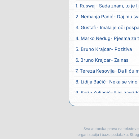
1. Ruswaj
Sada znam, to je l
2. Nemanja Panić
Daj mu sv
3. Gustafi
Imala je oči posp
4. Marko Nedug
Pjesma za 
5. Bruno Krajcar
Pozitiva
6. Bruno Krajcar
Za nas
7. Tereza Kesovija
Da li ću 
8. Lidija Bačić
Neka se vino 
9. Karin Kuljanić
Nisi zavrid
10. Tamara Brusić
Nigdi ni 
11. Tamara Brusić
Biž´mo ća
12. Rusko Richie
Bila si, bila
Sva autorska prava na tekstove p
organizaciju i bazu podataka. Stro
13. Rusko Richie
Ti i ja