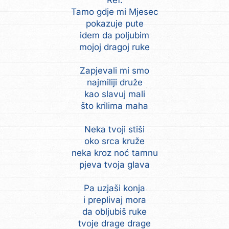
Ref.
Tamo gdje mi Mjesec
pokazuje pute
idem da poljubim
mojoj dragoj ruke
Zapjevali mi smo
najmiliji druže
kao slavuj mali
što krilima maha
Neka tvoji stiši
oko srca kruže
neka kroz noć tamnu
pjeva tvoja glava
Pa uzjaši konja
i preplivaj mora
da obljubiš ruke
tvoje drage drage