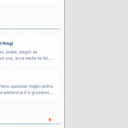
li King)
, brate, stegni se
eš ovo, srce steže te Ali
u Plavu upoznao majko jednu
 pletenice k'o grozdovi