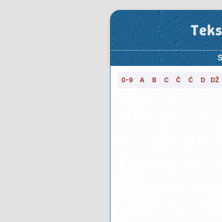
Teks
S
0-9
A
B
C
Č
Ć
D
DŽ