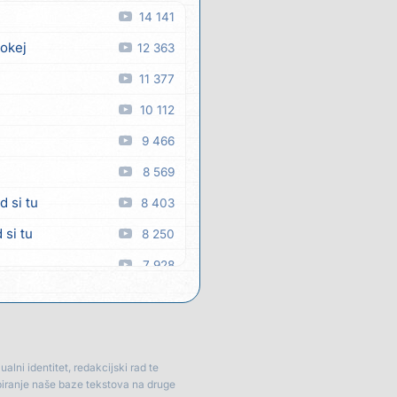
14 141
 okej
12 363
11 377
10 112
9 466
8 569
d si tu
8 403
 si tu
8 250
7 928
a
7 880
 man
7 336
7 334
lni identitet, redakcijski rad te
piranje naše baze tekstova na druge
6 999