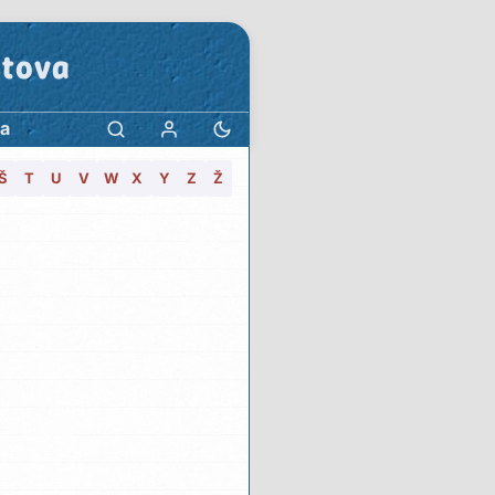
stova
a
Š
T
U
V
W
X
Y
Z
Ž