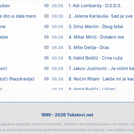
jubav
1. Adi Lombardy
O.S.D.S.
06.08
e što si dala meni
2. Jelena Karleuša
Sad je sve
06.08
ane
3. Dino Merlin
Zbog tebe
06.08
tebe
4. Mitar Mirić
Dotakni me
06.08
5. Mile Delija
Oras
06.08
6. Halid Bešlić
Crna ruža
06.08
moći
7. Jakov Jozinović
Ja volim ka
06.08
toči (Nazdravlje)
8. Noćni Ritam
Lakše mi je kad
06.08
el
9. Halid Bešlić
Ljiljani
06.08
lipo ko doma
10. Aleksandra Prijović
Kabab
06.08
11. Aleksandra Prijović
Macho
06.08
1999 - 2026 Tekstovi.net
12. Faraon
Hello Kitty
06.08
jesama pripadaju njihovim autorima. Tekstovi.net zadržava prava na vlastiti vizua
go je zabranjeno masovno (automatsko) preuzimanje (scraping) i neovlašteno ko
13. Noćni Ritam
Rekla si mi
06.08