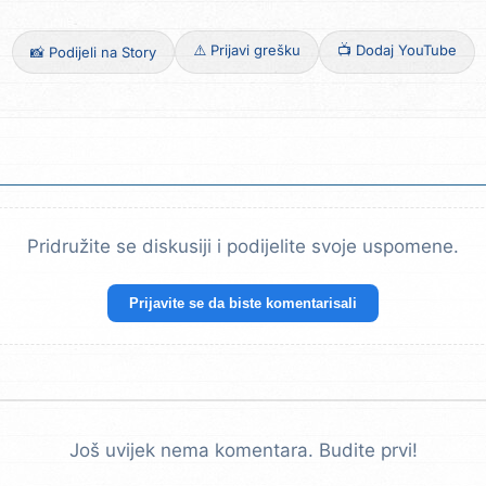
⚠️ Prijavi grešku
📺 Dodaj YouTube
📸 Podijeli na Story
Pridružite se diskusiji i podijelite svoje uspomene.
Prijavite se da biste komentarisali
Još uvijek nema komentara. Budite prvi!