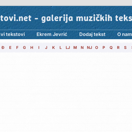
tovi.net - galerija muzičkih tek
vi tekstovi
Ekrem Jevrić
Dodaj tekst
O nam
Đ
E
F
G
H
I
J
K
L
LJ
M
N
NJ
O
P
Q
R
S