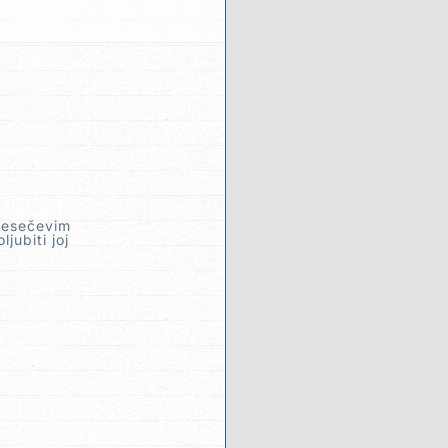
jesečevim
jubiti joj