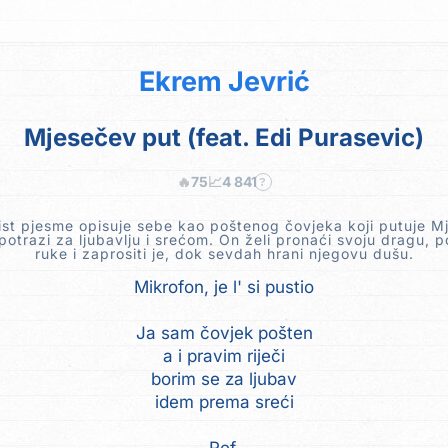
Ekrem Jevrić
Mjesečev put (feat. Edi Purasevic)
🔥
75
📈
4 841
?
ist pjesme opisuje sebe kao poštenog čovjeka koji putuje M
otrazi za ljubavlju i srećom. On želi pronaći svoju dragu, pol
ruke i zaprositi je, dok sevdah hrani njegovu dušu.
Mikrofon, je l' si pustio
Ja sam čovjek pošten
a i pravim riječi
borim se za ljubav
idem prema sreći