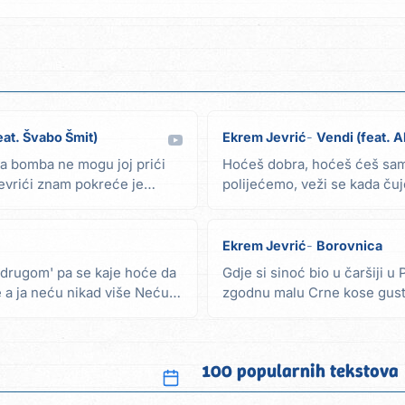
eat. Švabo Šmit)
Ekrem Jevrić
Vendi (feat. A
va bomba ne mogu joj prići
Hoćeš dobra, hoćeš ćeš samo
evrići znam pokreće je
polijećemo, veži se kada čuj
King opet tu kada...
Ekrem Jevrić
Borovnica
 drugom' pa se kaje hoće da
Gdje si sinoć bio u čaršiji 
še a ja neću nikad više Neću
zgodnu malu Crne kose guste
borovnice...
100 popularnih tekstova