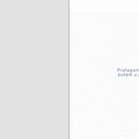
Protagon
putem u p