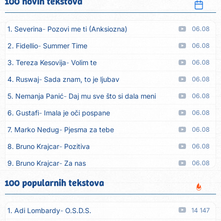
100 novih tekstova
1. Severina
Pozovi me ti (Anksiozna)
06.08
2. Fidellio
Summer Time
06.08
3. Tereza Kesovija
Volim te
06.08
4. Ruswaj
Sada znam, to je ljubav
06.08
5. Nemanja Panić
Daj mu sve što si dala meni
06.08
6. Gustafi
Imala je oči pospane
06.08
7. Marko Nedug
Pjesma za tebe
06.08
8. Bruno Krajcar
Pozitiva
06.08
9. Bruno Krajcar
Za nas
06.08
10. Tereza Kesovija
Da li ću moći
06.08
100 popularnih tekstova
11. Lidija Bačić
Neka se vino toči (Nazdravlje)
06.08
1. Adi Lombardy
O.S.D.S.
14 147
12. Karin Kuljanić
Nisi zavridel
06.08