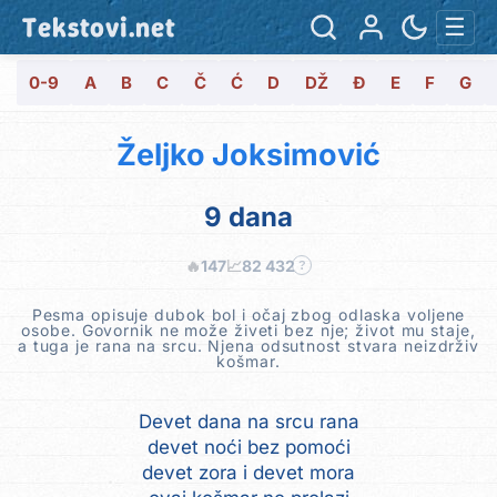
Tekstovi.net
☰
0-9
A
B
C
Č
Ć
D
DŽ
Đ
E
F
G
Željko Joksimović
9 dana
🔥
147
📈
82 432
?
Pesma opisuje dubok bol i očaj zbog odlaska voljene
osobe. Govornik ne može živeti bez nje; život mu staje,
a tuga je rana na srcu. Njena odsutnost stvara neizdrživ
košmar.
Devet dana na srcu rana
devet noći bez pomoći
devet zora i devet mora