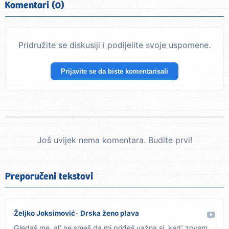
Komentari (0)
Pridružite se diskusiji i podijelite svoje uspomene.
Prijavite se da biste komentarisali
Još uvijek nema komentara. Budite prvi!
Preporučeni tekstovi
Željko Joksimović
Drska ženo plava
Gledaš me, al' ne smeš da mi priđeš važna si, kad' zovem