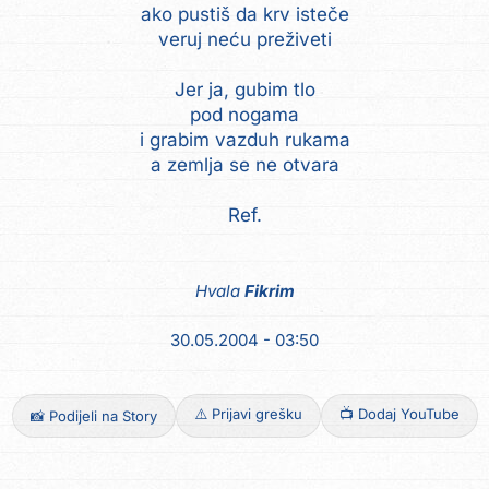
ako pustiš da krv isteče
veruj neću preživeti
Jer ja, gubim tlo
pod nogama
i grabim vazduh rukama
a zemlja se ne otvara
Ref.
Hvala
Fikrim
30.05.2004 - 03:50
⚠️ Prijavi grešku
📺 Dodaj YouTube
📸 Podijeli na Story