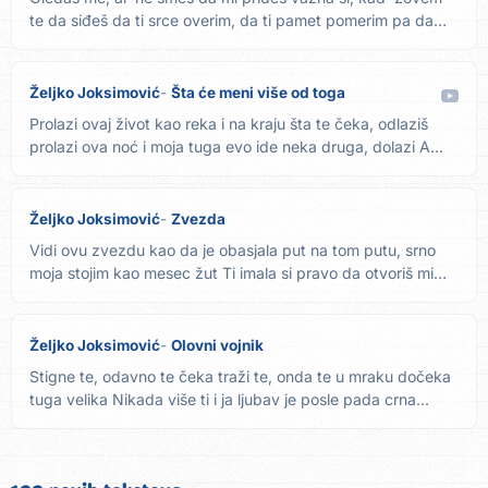
te da siđeš da ti srce overim, da ti pamet pomerim pa da
svima...
Željko Joksimović
Šta će meni više od toga
Prolazi ovaj život kao reka i na kraju šta te čeka, odlaziš
prolazi ova noć i moja tuga evo ide neka druga, dolazi A...
Željko Joksimović
Zvezda
Vidi ovu zvezdu kao da je obasjala put na tom putu, srno
moja stojim kao mesec žut Ti imala si pravo da otvoriš mi
rane...
Željko Joksimović
Olovni vojnik
Stigne te, odavno te čeka traži te, onda te u mraku dočeka
tuga velika Nikada više ti i ja ljubav je posle pada crna...