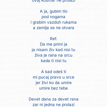
ovaj košmar ne prolazi
A ja, gubim tlo
pod nogama
i grabim vazduh rukama
a zemlja se ne otvara
Ref.
Da me primi ja
ja nisam živ kad nisi tu
živa je rana na srcu
kada ti nisi tu
A kad odeš ti
mi pucaj pravo u srce
jer živi ko da umire
umire bez tebe
Devet dana za devet rana
zar ni jedna ne prolazi