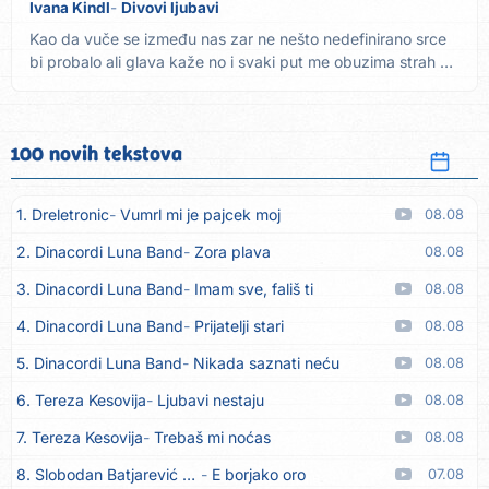
Ivana Kindl
Divovi ljubavi
Kao da vuče se između nas zar ne nešto nedefinirano srce
bi probalo ali glava kaže no i svaki put me obuzima strah A
ja...
100 novih tekstova
1. Dreletronic
Vumrl mi je pajcek moj
08.08
2. Dinacordi Luna Band
Zora plava
08.08
3. Dinacordi Luna Band
Imam sve, fališ ti
08.08
4. Dinacordi Luna Band
Prijatelji stari
08.08
5. Dinacordi Luna Band
Nikada saznati neću
08.08
6. Tereza Kesovija
Ljubavi nestaju
08.08
7. Tereza Kesovija
Trebaš mi noćas
08.08
8. Slobodan Batjarević Čobe
E borjako oro
07.08