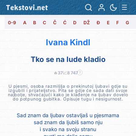
Tekstovi.net
☰
0-9
A
B
C
Č
Ć
D
DŽ
Đ
E
F
G
Ivana Kindl
Tko se na lude kladio
🔥
37
📈
8 747
?
U pjesmi, osoba razmišlja o prekinutoj ljubavi gdje su
izgubili i prijateljstvo. Pita se gdje će sada dati svoje
najbolje, shvaćajući kako je klađenje na ljubav dovelo
do potpunog gubitka. Opisuje tugu i nesigurnost.
Sad znam da ljubav ostavljaš u pjesmama
sad znam da ljubiš samo nju
i svako na svoju stranu