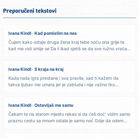
Preporučeni tekstovi
Ivana Kindl
Kad pomislim na nas
Čujem kako ostaje druga žena kraj tebe noću ona grije te
kad me vidi smije se Da li ikad sjetiš se da sve ružno vraća...
Ivana Kindl
S kraja na kraj
Kada naša igra prestane i sva pravila, sad ti kažem da
takva ljubav me umara jer je zabluda i nije važno tko
pobjeđuje...
Ivana Kindl
Ostavljaš me samu
Čekam te na starom mjestu rekao si da ćeš doć' vidim samo
praznu cestu sa mnom ostala je samo noć Gdje da odem
sad da...