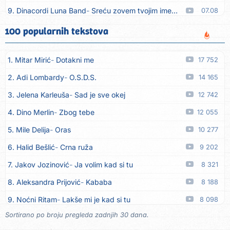
9. Dinacordi Luna Band
Sreću zovem tvojim imenom (feat. Kristina Smetko)
07.08
10. Dinacordi Luna Band
Tamburaši (feat. Kristina Smetko)
07.08
100 popularnih tekstova
11. Dinacordi Luna Band
Tvoja šutnja (feat. Kristina Smetko)
07.08
1. Mitar Mirić
Dotakni me
17 752
12. Tamara Brusić
Neću kuhat´, neću prat´
07.08
2. Adi Lombardy
O.S.D.S.
14 165
13. Grupa TNT Rijeka
Via Roma, nikad doma
07.08
3. Jelena Karleuša
Sad je sve okej
12 742
14. Zaim Imamović
Kada moja mladost prođe
07.08
4. Dino Merlin
Zbog tebe
12 055
15. Azra Husarkić
Do zadnje kapi
07.08
5. Mile Delija
Oras
10 277
16. Dinacordi Luna Band
Noći moje besane
07.08
6. Halid Bešlić
Crna ruža
9 202
17. Pet za 5
Pozdravi mi Stubicu
07.08
7. Jakov Jozinović
Ja volim kad si tu
8 321
18. Dinacordi Luna Band
Anđeo moj
07.08
8. Aleksandra Prijović
Kababa
8 188
19. Vesna Kartuš
Vrati se
07.08
9. Noćni Ritam
Lakše mi je kad si tu
8 098
20. Severina
Pozovi me ti (Anksiozna)
06.08
Sortirano po broju pregleda zadnjih 30 dana.
10. Halid Bešlić
Ljiljani
7 823
21. Fidellio
Summer Time
06.08