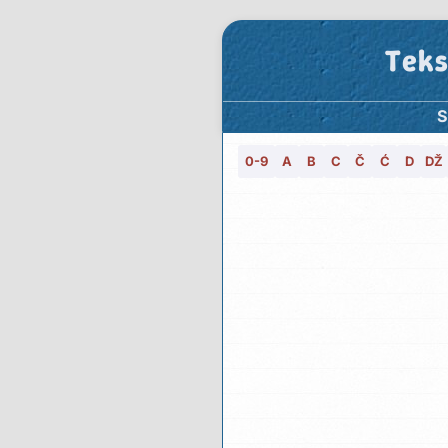
Teks
S
0-9
A
B
C
Č
Ć
D
DŽ