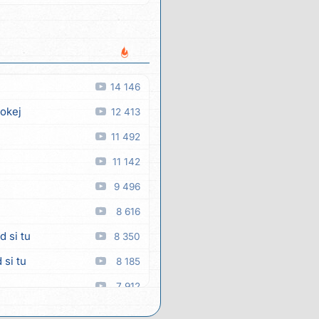
14 146
 okej
12 413
11 492
11 142
9 496
8 616
d si tu
8 350
 si tu
8 185
7 912
7 875