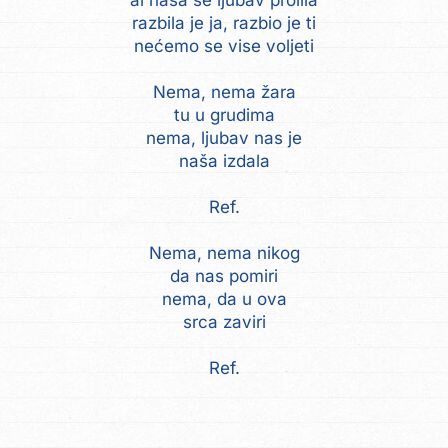
al naša se ljubav prolila
razbila je ja, razbio je ti
nećemo se vise voljeti
Nema, nema žara
tu u grudima
nema, ljubav nas je
naša izdala
Ref.
Nema, nema nikog
da nas pomiri
nema, da u ova
srca zaviri
Ref.