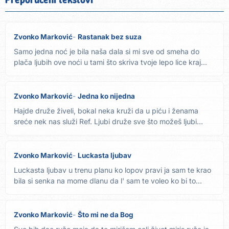
Zvonko Marković
Rastanak bez suza
Samo jedna noć je bila naša dala si mi sve od smeha do
plača ljubih ove noći u tami što skriva tvoje lepo lice kraj...
Zvonko Marković
Jedna ko nijedna
Hajde druže živeli, bokal neka kruži da u piću i ženama
sreće nek nas služi Ref. Ljubi druže sve što možeš ljubi
usta...
Zvonko Marković
Luckasta ljubav
Luckasta ljubav u trenu planu ko lopov pravi ja sam te krao
bila si senka na mome dlanu da l' sam te voleo ko bi to...
Zvonko Marković
Što mi ne da Bog