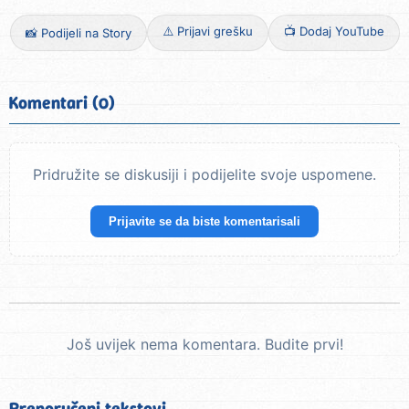
⚠️ Prijavi grešku
📺 Dodaj YouTube
📸 Podijeli na Story
Komentari (0)
Pridružite se diskusiji i podijelite svoje uspomene.
Prijavite se da biste komentarisali
Još uvijek nema komentara. Budite prvi!
Preporučeni tekstovi