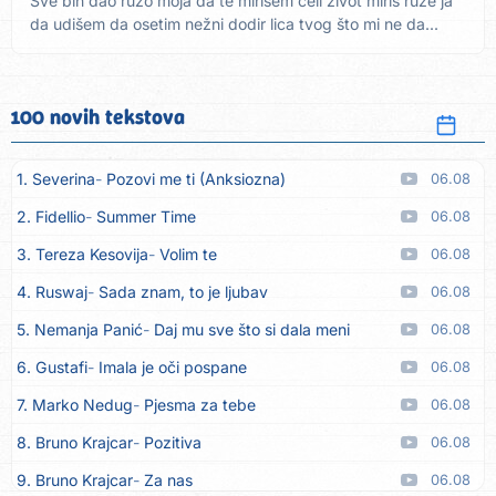
Sve bih dao ružo moja da te mirišem celi život miris ruže ja
da udišem da osetim nežni dodir lica tvog što mi ne da...
100 novih tekstova
1. Severina
Pozovi me ti (Anksiozna)
06.08
2. Fidellio
Summer Time
06.08
3. Tereza Kesovija
Volim te
06.08
4. Ruswaj
Sada znam, to je ljubav
06.08
5. Nemanja Panić
Daj mu sve što si dala meni
06.08
6. Gustafi
Imala je oči pospane
06.08
7. Marko Nedug
Pjesma za tebe
06.08
8. Bruno Krajcar
Pozitiva
06.08
9. Bruno Krajcar
Za nas
06.08