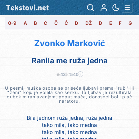
Tekstovi.net
☰
0-9
A
B
C
Č
Ć
D
DŽ
Đ
E
F
G
Zvonko Marković
Ranila me ruža jedna
🔥
43
📈
540
?
U pesmi, muška osoba se priseća ljubavi prema "ruži" ili
"ženi" koju je volela kao senku. Ta ljubav je rezultirala
dubokim ranjavanjem, poput mača, donoseći bol i plač
naratoru.
Bila jednom ruža jedna, ruža jedna
tako mila, tako medna
tako mila, tako medna