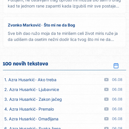
kad te jednom rane zapamti kada izgubiš mir sve postaje...
Zvonko Marković
Što mi ne da Bog
Sve bih dao ružo moja da te mirišem celi život miris ruže ja
da udišem da osetim nežni dodir lica tvog što mi ne da...
100 novih tekstova
1. Azra Husarkić
Ako treba
06.08
2. Azra Husarkić
Ljubavnice
06.08
3. Azra Husarkić
Zakon jačeg
06.08
4. Azra Husarkić
Premalo
06.08
5. Azra Husarkić
Omađijana
06.08
6. Azra Husarkić
Svaka žena
06.08