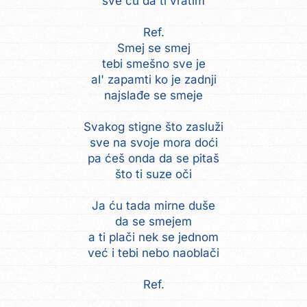
sve ću da ti vratim
Ref.
Smej se smej
tebi smešno sve je
al' zapamti ko je zadnji
najslađe se smeje
Svakog stigne što zasluži
sve na svoje mora doći
pa ćeš onda da se pitaš
što ti suze oči
Ja ću tada mirne duše
da se smejem
a ti plači nek se jednom
već i tebi nebo naoblači
Ref.