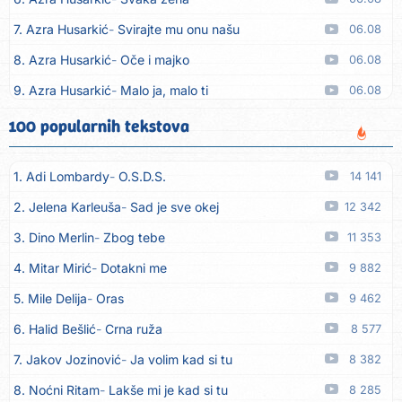
7. Azra Husarkić
Svirajte mu onu našu
06.08
8. Azra Husarkić
Oče i majko
06.08
9. Azra Husarkić
Malo ja, malo ti
06.08
10. Alen Hasanović
Fanatik
05.08
100 popularnih tekstova
11. Husnija Mešaljić - Hule
To je majka tvoja
05.08
1. Adi Lombardy
O.S.D.S.
14 141
12. In Vivo
Brunello
05.08
2. Jelena Karleuša
Sad je sve okej
12 342
13. Senad Nikočević Niki
Plavljani i Gusinjani
05.08
3. Dino Merlin
Zbog tebe
11 353
14. Emir Brunčević
Buket cveća
05.08
4. Mitar Mirić
Dotakni me
9 882
15. Emir Brunčević
Ali, Ali
05.08
5. Mile Delija
Oras
9 462
16. Darko Lazić
Pismo 2
05.08
6. Halid Bešlić
Crna ruža
8 577
17. Darko Lazić
Problem u najavi
05.08
7. Jakov Jozinović
Ja volim kad si tu
8 382
18. Aleksandra Đuranović
Kao zver
05.08
8. Noćni Ritam
Lakše mi je kad si tu
8 285
19. Meliha Imširović
Čujem mili
05.08