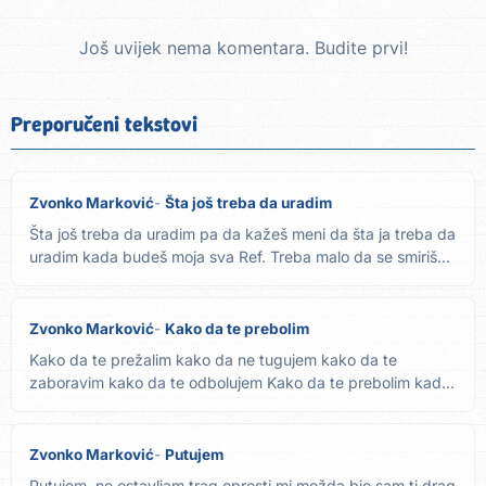
Još uvijek nema komentara. Budite prvi!
Preporučeni tekstovi
Zvonko Marković
Šta još treba da uradim
Šta još treba da uradim pa da kažeš meni da šta ja treba da
uradim kada budeš moja sva Ref. Treba malo da se smiriš...
Zvonko Marković
Kako da te prebolim
Kako da te prežalim kako da ne tugujem kako da te
zaboravim kako da te odbolujem Kako da te prebolim kad
sa bolom...
Zvonko Marković
Putujem
Putujem, ne ostavljam trag oprosti mi možda bio sam ti drag