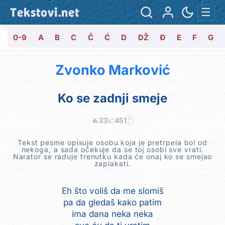
Tekstovi.net
☰
0-9
A
B
C
Č
Ć
D
DŽ
Đ
E
F
G
Zvonko Marković
Ko se zadnji smeje
🔥
33
📈
451
?
Tekst pesme opisuje osobu koja je pretrpela bol od
nekoga, a sada očekuje da se toj osobi sve vrati.
Narator se raduje trenutku kada će onaj ko se smejao
zaplakati.
Eh što voliš da me slomiš
pa da gledaš kako patim
ima dana neka neka