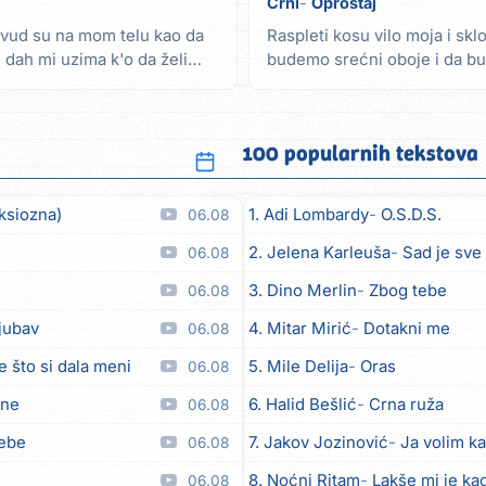
Crni
Oproštaj
svud su na mom telu kao da
Raspleti kosu vilo moja i sk
 dah mi uzima k'o da želi
budemo srećni oboje i da bu
Gromove molim da...
100 popularnih tekstova
ksiozna)
1. Adi Lombardy
O.S.D.S.
06.08
2. Jelena Karleuša
Sad je sve
06.08
3. Dino Merlin
Zbog tebe
06.08
ljubav
4. Mitar Mirić
Dotakni me
06.08
e što si dala meni
5. Mile Delija
Oras
06.08
ane
6. Halid Bešlić
Crna ruža
06.08
tebe
7. Jakov Jozinović
Ja volim ka
06.08
8. Noćni Ritam
Lakše mi je kad
06.08