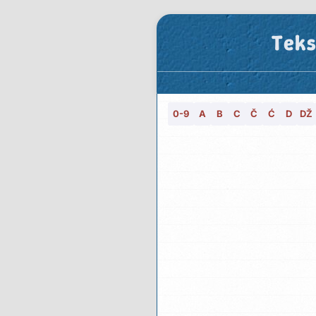
Teks
0-9
A
B
C
Č
Ć
D
DŽ