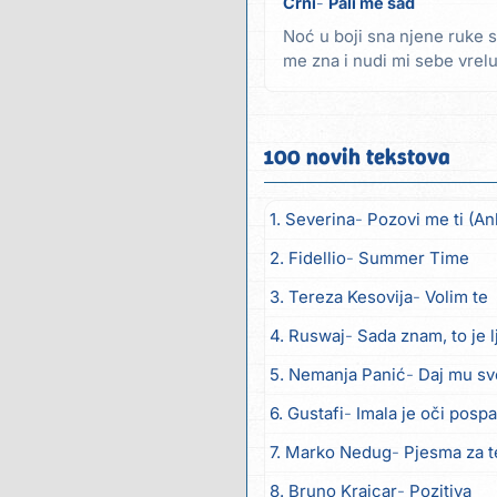
Crni
Pali me sad
Noć u boji sna njene ruke 
me zna i nudi mi sebe vrelu
reći svima...
100 novih tekstova
1. Severina
Pozovi me ti (An
2. Fidellio
Summer Time
3. Tereza Kesovija
Volim te
4. Ruswaj
Sada znam, to je 
5. Nemanja Panić
Daj mu sv
6. Gustafi
Imala je oči posp
7. Marko Nedug
Pjesma za 
8. Bruno Krajcar
Pozitiva