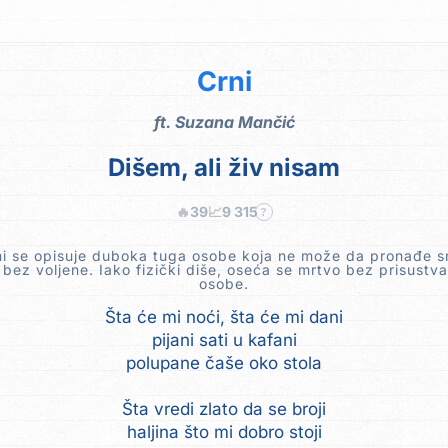
Crni
ft.
Suzana Mančić
Dišem, ali živ nisam
🔥
39
📈
9 315
?
i se opisuje duboka tuga osobe koja ne može da pronađe s
 bez voljene. Iako fizički diše, oseća se mrtvo bez prisustv
osobe.
Šta će mi noći, šta će mi dani
pijani sati u kafani
polupane čaše oko stola
Šta vredi zlato da se broji
haljina što mi dobro stoji