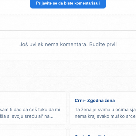
Prijavite se da biste komentarisali
Još uvijek nema komentara. Budite prvi!
Crni
Zgodna žena
sam ti dao da ćeš tako da mi
Ta žena je svima u očima sj
la si svoju sreću al' na
nema kraj svako muško srce 
druge žene ne...