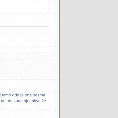
aj tamo gde je ona pesma
poludi zbog nje takve žene