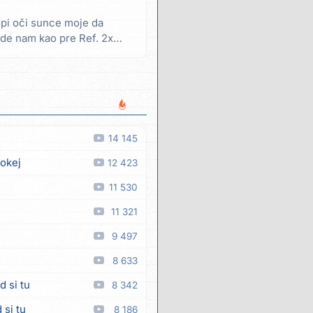
lopi oči sunce moje da
de nam kao pre Ref. 2x
14 145
 okej
12 423
11 530
11 321
9 497
8 633
d si tu
8 342
 si tu
8 186