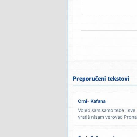
Preporučeni tekstovi
Crni
Kafana
Voleo sam samo tebe i sve 
vratiš nisam verovao Pronaš
drugoj...