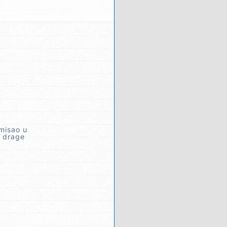
misao u
a drage