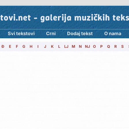
tovi.net - galerija muzičkih tek
Svi tekstovi
Crni
Dodaj tekst
O nama
Đ
E
F
G
H
I
J
K
L
LJ
M
N
NJ
O
P
Q
R
S