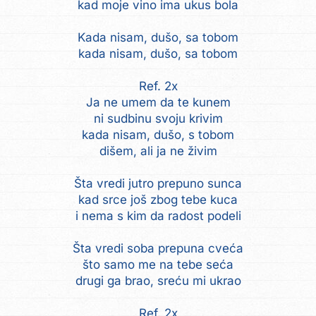
kad moje vino ima ukus bola
Kada nisam, dušo, sa tobom
kada nisam, dušo, sa tobom
Ref. 2x
Ja ne umem da te kunem
ni sudbinu svoju krivim
kada nisam, dušo, s tobom
dišem, ali ja ne živim
Šta vredi jutro prepuno sunca
kad srce još zbog tebe kuca
i nema s kim da radost podeli
Šta vredi soba prepuna cveća
što samo me na tebe seća
drugi ga brao, sreću mi ukrao
Ref. 2x