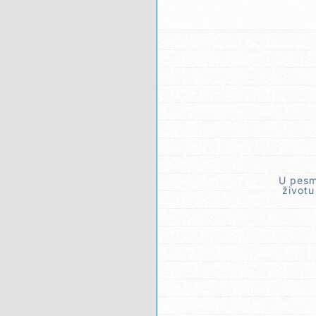
U pesm
životu