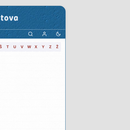
stova
Š
T
U
V
W
X
Y
Z
Ž